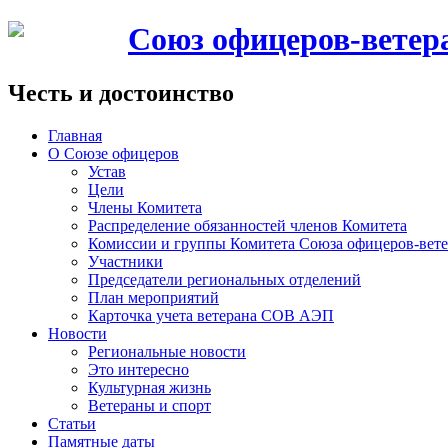
Союз офицеров-вете
Честь и достоинство
Главная
О Союзе офицеров
Устав
Цели
Члены Комитета
Распределение обязанностей членов Комитета
Комиссии и группы Комитета Союза офицеров-ве
Участники
Председатели региональных отделений
План мероприятий
Карточка учета ветерана CОВ АЭП
Новости
Региональные новости
Это интересно
Культурная жизнь
Ветераны и спорт
Статьи
Памятные даты