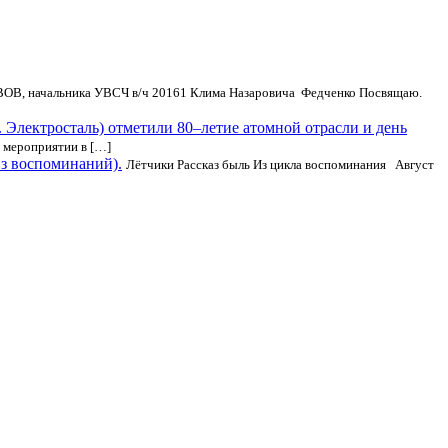
ВОВ, начальника УВСЧ в/ч 20161 Клима Назаровича Федченко Посвящаю.
г. Электросталь) отметили 80–летие атомной отрасли и день
а мероприятии в […]
Из воспоминаний).
Лётчики Рассказ быль Из цикла воспоминания Август