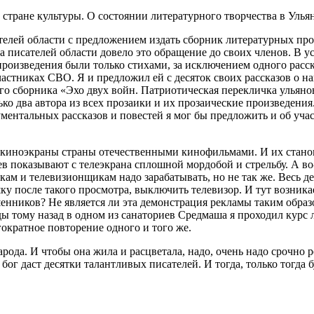
 стране культуры. О состоянии литературного творчества в Уль
сателей области с предложением издать сборник литературных п
 писателей области довело это обращение до своих членов. В у
произведения были только стихами, за исключением одного расск
частниках СВО. Я и предложил ей с десяток своих рассказов о н
го сборника «Эхо двух войн. Патриотическая перекличка ульяно
ко два автора из всех прозаики и их прозаические произведения.
ментальных рассказов и повестей я мог бы предложить и об уча
иноэкраны страны отечественными кинофильмами. И их становитс
 показывают с телеэкрана сплошной мордобой и стрельбу. А во-
кам и телевизионщикам надо зарабатывать, но не так же. Весь ден
шку после такого просмотра, выключить телевизор. И тут возни
енников? Не является ли эта демонстрация рекламы таким образ
оды тому назад в одном из санаториев Средмаша я проходил кур
ократное повторение одного и того же.
рода. И чтобы она жила и расцветала, надо, очень надо срочно 
 бог даст десятки талантливых писателей. И тогда, только тогда