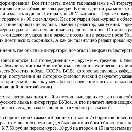
е формирования. Все эти газеты имели так называемые «Литера
йная газета «Ульяновская правда». В наши дни ни указанных ст
али издавать журнал «Литературный Ульяновск». Первые номера 
л тиражом в 400 экземпляров. Как популярен был журнал в обла
л финансировать перестали. Главный редактор, выпускник горьк
меров издал за свои пенсионные и средства авторов. Он много ра
у» он даже не указан ни в разделе поэзия, ни в разделе проза У
их поэтических сборников. А как он талантливо редактировал ж
динения, где опытные литераторы помогали шлифовать мастерс
овосибирске, В литобъединениях «Парус» и «Стрежень» в Ульян
, будучи курсантом Новосибирского военно-технического училищ
есть 20-летия победы СССР в ВОВ), которое заведующая кафедр
 при поступлении на Историко-филологический факультет указан
исторический, так как у меня было разрешение учиться только н
ачинающий политработник).
всех талантливых писателей и поэтов, вышедших только из лито
усского языка и литературы ВУЗов. А кто печатает начинающих,
 значит сегодня издать сборник стихов или рассказов?
сборник своих самых избранных стихов и 7 сборников повестей
урсантом военного училища, я был одним из богатейших, так ка
 7.50 руб на первом курсе, 10 руб на втором и 15 на третьем ку