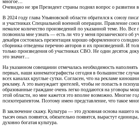
многое…
Очевидно не зря Президент страны поднял вопрос о развитии в
В 2024 году глава Ульяновской области обратился к союзу пи
и участниках Специальной военной операции. Правление союза
немалое количество произведений по указанной теме. Но. Все 
позвонила мне узнать — есть ли что у меня прозаического об у
декабря состоялась презентация хорошо оформленного солидно
сборника отведены перечню авторов и их произведений. И толь
только произведения об участниках СВО. Не один десяток доку
это значит…
На указанном совещании отмечалась необходимость наполнять к
первых, наши кинематографисты сегодня в большинстве случаев
всех каналах круглые сутки. Согласен, что на рекламе киношни
рекламу. А это вынуждает зрителей, чтобы не попасть в психу
образованные граждане очень легко поддаются на уговоры мош
этой области, но мне кажется это вполне возможно. Многие г
психотерапевтом. Поэтому имею представление, что такое мног
В заключение скажу. Культура — это духовная основа нашего на
тысяч оных появятся, обязательно появятся, вырастут единицы,
духовно богатая культура.