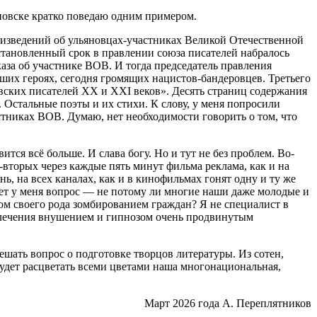
яновске кратко поведаю одним примером.
роизведений об ульяновцах-участниках Великой Отечественной
становленный срок в правлении союза писателей набралось
аза об участнике ВОВ. И тогда председатель правления
аших героях, сегодня громящих нацистов-бандеровцев. Третьего
вских писателей ХХ и ХХI веков». Десять страниц содержания
 Остальные поэты и их стихи. К слову, у меня попросили
стниках ВОВ. Думаю, нет необходимости говорить о том, что
я всё больше. И слава богу. Но и тут не без проблем. Во-
вторых через каждые пять минут фильма реклама, как и на
ь, на всех каналах, как и в кинофильмах гонят одну и ту же
кает у меня вопрос — не потому ли многие наши даже молодые и
ом своего рода зомбированием граждан? Я не специалист в
с лечения внушением и гипнозом очень продвинутым
решать вопрос о подготовке творцов литературы. Из сотен,
 будет расцветать всеми цветами наша многонациональная,
Март 2026 года А. Переплятников