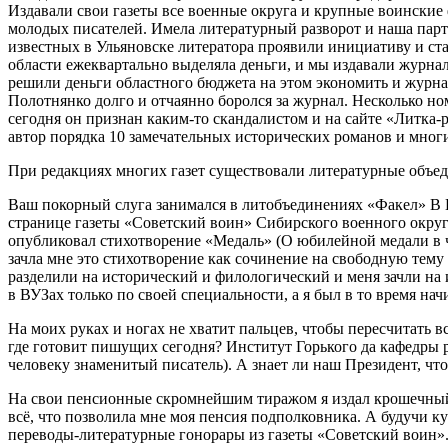
Издавали свои газеты все военные округа и крупные воински
молодых писателей. Имела литературный разворот и наша парти
известных в Ульяновске литератора проявили инициативу и ст
области ежеквартально выделяла деньги, и мы издавали журна
решили деньги областного бюджета на этом экономить и журна
Полотнянко долго и отчаянно боролся за журнал. Несколько но
сегодня он признан каким-то скандалистом и на сайте «Литка-р
автор порядка 10 замечательных исторических романов и мног
При редакциях многих газет существовали литературные объе
Ваш покорный слуга занимался в литобъединениях «Факел» В Н
странице газеты «Советский воин» Сибирского военного округа
опубликовал стихотворение «Медаль» (О юбилейной медали в ч
зачла мне это стихотворение как сочинение на свободную тему
разделили на исторический и филологический и меня зачли на 
в ВУЗах только по своей специальности, а я был в то время н
На моих руках и ногах не хватит пальцев, чтобы пересчитать 
где готовит пишущих сегодня? Институт Горького да кафедры р
человеку знаменитый писатель). А знает ли наш Президент, что
На свои пенсионные скромнейшим тиражом я издал крошечный 
всё, что позволила мне моя пенсия подполковника. А будучи к
переводы-литературные гонорары из газеты «Советский воин». К