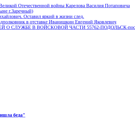
 Великой Отечественной войны Карелова Василия Потаповича
ныне г.Заречный)
айлович. Оставил яркий в жизни след.
одполковник в отставке Иванишкин Евгений Яковлевич
 О СЛУЖБЕ В ВОЙСКОВОЙ ЧАСТИ 55762-ПОДОЛЬСК-пос
ришла беда"