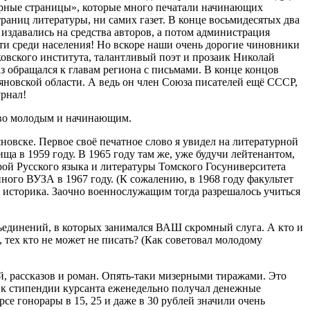
турные страницы», которые много печатали начинающих
раниц литературы, ни самих газет. В конце восьмидесятых два
издавались на средства авторов, а потом администрация
сти среди населения! Но вскоре наши очень дорогие чиновники
овского института, талантливый поэт и прозаик Николай
з обращался к главам региона с письмами. В конце концов
льяновской области. А ведь он член Союза писателей ещё СССР,
урнал!
тво молодым и начинающим.
овске. Первое своё печатное слово я увидел на литературной
а в 1959 году. В 1965 году там же, уже будучи лейтенантом,
ой Русского языка и литературы Томского Госуниверситета
ного ВУЗА в 1967 году. (К сожалению, в 1968 году факультет
а историка. Заочно военнослужащим тогда разрешалось учиться
бъединений, в которых занимался ВАШ скромный слуга. А кто и
 тех кто не может не писать? (Как советовал молодому
, рассказов и роман. Опять-таки мизерными тиражами. Это
к к стипендии курсанта еженедельно получал денежные
рсе гонорары в 15, 25 и даже в 30 рублей значили очень