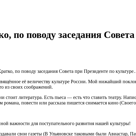
, по поводу заседания Совета
ратко, по поводу заседания Совета при Президенте по культур
свящённое её величеству культуре России. Мой нижайший поклон
то из своих соображений.
ии стоит литература. Есть пьеса — есть что ставить театру. Нап
романа, повести или рассказа пишется снимается кино (Своего 
йной важности для поступательного развития нашей культуры!
здавали свои газеты (В Ульяновске таковыми были Авиастар, Па