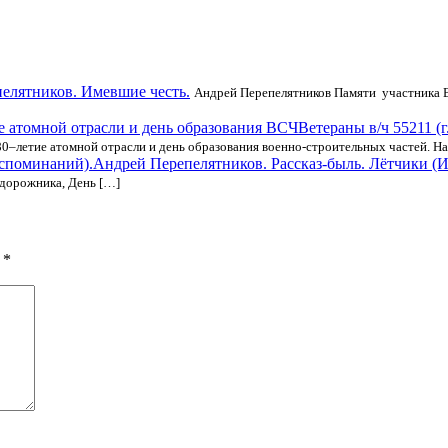
елятников. Имевшие честь.
Андрей Перепелятников Памяти участника 
Ветераны в/ч 55211 (
 80–летие атомной отрасли и день образования военно-строительных частей. Н
Андрей Перепелятников. Рассказ-быль. Лётчики (
одорожника, День […]
ы
*