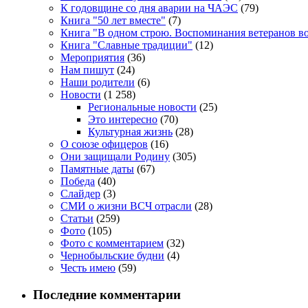
К годовщине со дня аварии на ЧАЭС
(79)
Книга "50 лет вместе"
(7)
Книга "В одном строю. Воспоминания ветеранов во
Книга "Славные традиции"
(12)
Мероприятия
(36)
Нам пишут
(24)
Наши родители
(6)
Новости
(1 258)
Региональные новости
(25)
Это интересно
(70)
Культурная жизнь
(28)
О союзе офицеров
(16)
Они защищали Родину
(305)
Памятные даты
(67)
Победа
(40)
Слайдер
(3)
СМИ о жизни ВСЧ отрасли
(28)
Статьи
(259)
Фото
(105)
Фото с комментарием
(32)
Чернобыльские будни
(4)
Честь имею
(59)
Последние комментарии