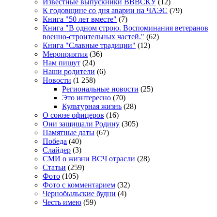
Известные выпускники ВВВСКУ
(12)
К годовщине со дня аварии на ЧАЭС
(79)
Книга "50 лет вместе"
(7)
Книга "В одном строю. Воспоминания ветеранов
военно-строительных частей."
(62)
Книга "Славные традиции"
(12)
Мероприятия
(36)
Нам пишут
(24)
Наши родители
(6)
Новости
(1 258)
Региональные новости
(25)
Это интересно
(70)
Культурная жизнь
(28)
О союзе офицеров
(16)
Они защищали Родину
(305)
Памятные даты
(67)
Победа
(40)
Слайдер
(3)
СМИ о жизни ВСЧ отрасли
(28)
Статьи
(259)
Фото
(105)
Фото с комментарием
(32)
Чернобыльские будни
(4)
Честь имею
(59)