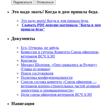
Это надо знать! Когда в дом пришла беда.
Это надо знать! Когда в дом пришла беда.
Скачать PDF-версию материала "Когда в дом
пришла беда"
Документы
Его, Отчизна, не забудь
Комиссии и группы Комитета Союза офицеров-
ветеранов ВСЧ АЭП
Контакты
Михаил Шолохов. «Они сражались за Родину»
(Главы из романа)
Поиск сослуживцев
Политика конфиденциальности
Список состава комитета «Союза офицеров —
ветеранов военно-строительных частей атомной
энергетики и промышленности»
Цели союза офицеров-ветеранов ВСЧ АЭП
Навигация