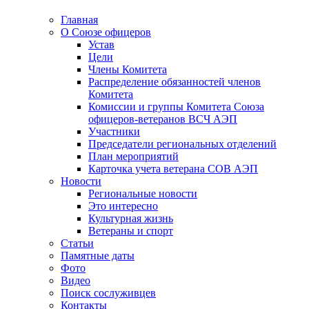
Главная
О Союзе офицеров
Устав
Цели
Члены Комитета
Распределение обязанностей членов
Комитета
Комиссии и группы Комитета Союза
офицеров-ветеранов ВСЧ АЭП
Участники
Председатели региональных отделений
План мероприятий
Карточка учета ветерана CОВ АЭП
Новости
Региональные новости
Это интересно
Культурная жизнь
Ветераны и спорт
Статьи
Памятные даты
Фото
Видео
Поиск сослуживцев
Контакты