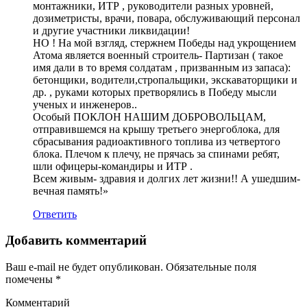
монтажники, ИТР , руководители разных уровней,
дозиметристы, врачи, повара, обслуживающий персонал
и другие участники ликвидации!
НО ! На мой взгляд, стержнем Победы над укрощением
Атома является военный строитель- Партизан ( такое
имя дали в то время солдатам , призванным из запаса):
бетонщики, водители,стропальщики, экскаваторщики и
др. , руками которых претворялись в Победу мысли
ученых и инженеров..
Особый ПОКЛОН НАШИМ ДОБРОВОЛЬЦАМ,
отправившемся на крышу третьего энергоблока, для
сбрасывания радиоактивного топлива из четвертого
блока. Плечом к плечу, не прячась за спинами ребят,
шли офицеры-командиры и ИТР .
Всем живым- здравия и долгих лет жизни!! А ушедшим-
вечная память!»
Ответить
Добавить комментарий
Ваш e-mail не будет опубликован.
Обязательные поля
помечены
*
Комментарий