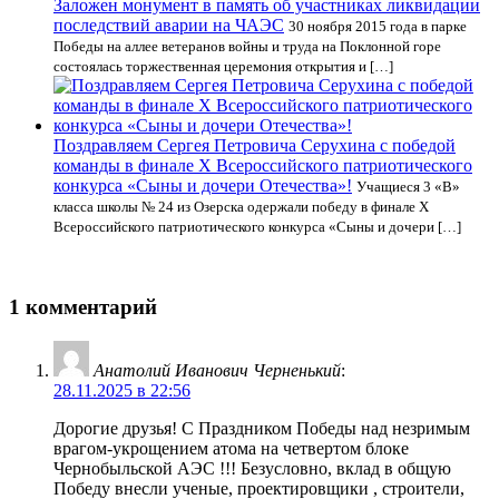
Заложен монумент в память об участниках ликвидации
последствий аварии на ЧАЭС
30 ноября 2015 года в парке
Победы на аллее ветеранов войны и труда на Поклонной горе
состоялась торжественная церемония открытия и […]
Поздравляем Сергея Петровича Серухина с победой
команды в финале X Всероссийского патриотического
конкурса «Сыны и дочери Отечества»!
Учащиеся 3 «В»
класса школы № 24 из Озерска одержали победу в финале Х
Всероссийского патриотического конкурса «Сыны и дочери […]
1 комментарий
Анатолий Иванович Черненький
:
28.11.2025 в 22:56
Дорогие друзья! С Праздником Победы над незримым
врагом-укрощением атома на четвертом блоке
Чернобыльской АЭС !!! Безусловно, вклад в общую
Победу внесли ученые, проектировщики , строители,