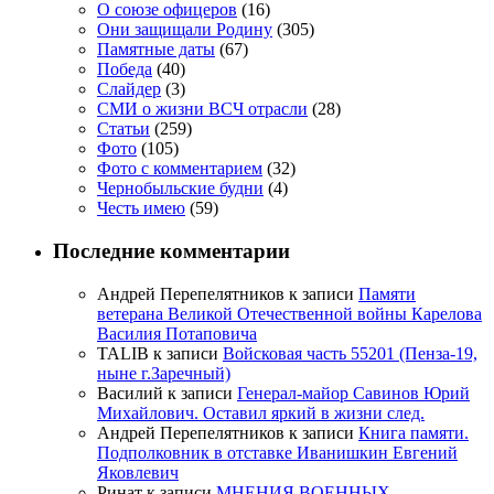
О союзе офицеров
(16)
Они защищали Родину
(305)
Памятные даты
(67)
Победа
(40)
Слайдер
(3)
СМИ о жизни ВСЧ отрасли
(28)
Статьи
(259)
Фото
(105)
Фото с комментарием
(32)
Чернобыльские будни
(4)
Честь имею
(59)
Последние комментарии
Андрей Перепелятников
к записи
Памяти
ветерана Великой Отечественной войны Карелова
Василия Потаповича
TALIB
к записи
Войсковая часть 55201 (Пенза-19,
ныне г.Заречный)
Василий
к записи
Генерал-майор Савинов Юрий
Михайлович. Оставил яркий в жизни след.
Андрей Перепелятников
к записи
Книга памяти.
Подполковник в отставке Иванишкин Евгений
Яковлевич
Ринат
к записи
МНЕНИЯ ВОЕННЫХ