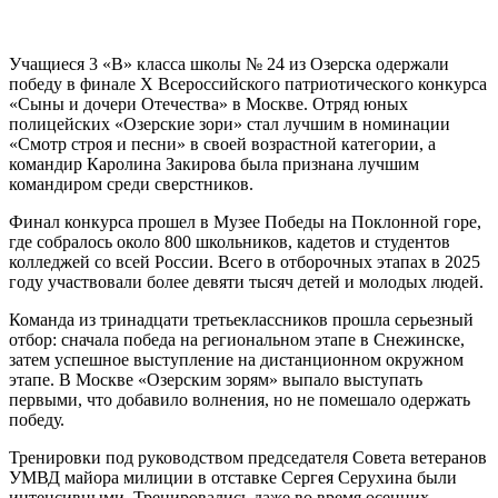
Учащиеся 3 «В» класса школы № 24 из Озерска одержали
победу в финале Х Всероссийского патриотического конкурса
«Сыны и дочери Отечества» в Москве. Отряд юных
полицейских «Озерские зори» стал лучшим в номинации
«Смотр строя и песни» в своей возрастной категории, а
командир Каролина Закирова была признана лучшим
командиром среди сверстников.
Финал конкурса прошел в Музее Победы на Поклонной горе,
где собралось около 800 школьников, кадетов и студентов
колледжей со всей России. Всего в отборочных этапах в 2025
году участвовали более девяти тысяч детей и молодых людей.
Команда из тринадцати третьеклассников прошла серьезный
отбор: сначала победа на региональном этапе в Снежинске,
затем успешное выступление на дистанционном окружном
этапе. В Москве «Озерским зорям» выпало выступать
первыми, что добавило волнения, но не помешало одержать
победу.
Тренировки под руководством председателя Совета ветеранов
УМВД майора милиции в отставке Сергея Серухина были
интенсивными. Тренировались даже во время осенних