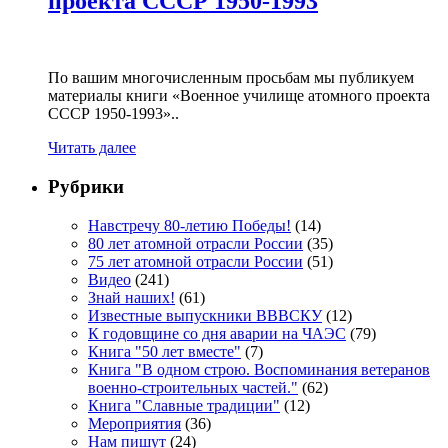
проекта СССР 1950-1993
По вашим многочисленным просьбам мы публикуем
материалы книги «Военное училище атомного проекта
СССР 1950-1993»..
Читать далее
Рубрики
Навстречу 80-летию Победы!
(14)
80 лет атомной отрасли России
(35)
75 лет атомной отрасли России
(51)
Видео
(241)
Знай наших!
(61)
Известные выпускники ВВВСКУ
(12)
К годовщине со дня аварии на ЧАЭС
(79)
Книга "50 лет вместе"
(7)
Книга "В одном строю. Воспоминания ветеранов
военно-строительных частей."
(62)
Книга "Славные традиции"
(12)
Мероприятия
(36)
Нам пишут
(24)