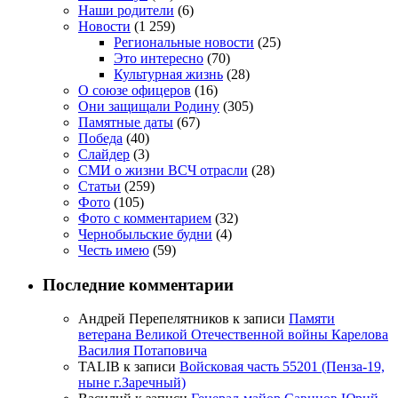
Наши родители
(6)
Новости
(1 259)
Региональные новости
(25)
Это интересно
(70)
Культурная жизнь
(28)
О союзе офицеров
(16)
Они защищали Родину
(305)
Памятные даты
(67)
Победа
(40)
Слайдер
(3)
СМИ о жизни ВСЧ отрасли
(28)
Статьи
(259)
Фото
(105)
Фото с комментарием
(32)
Чернобыльские будни
(4)
Честь имею
(59)
Последние комментарии
Андрей Перепелятников
к записи
Памяти
ветерана Великой Отечественной войны Карелова
Василия Потаповича
TALIB
к записи
Войсковая часть 55201 (Пенза-19,
ныне г.Заречный)