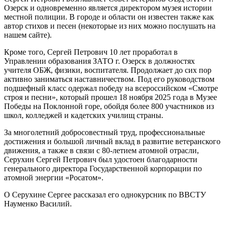
Озерск и одновременно является директором музея истории
местной полиции. В городе и области он известен также как
автор стихов и песен (некоторые из них можно послушать на
нашем сайте).
Кроме того, Сергей Петрович 10 лет проработал в
Управлении образования ЗАТО г. Озерск в должностях
учителя ОБЖ, физики, воспитателя. Продолжает до сих пор
активно заниматься наставничеством. Под его руководством
подшефный класс одержал победу на всероссийском «Смотре
строя и песни», который прошел 18 ноября 2025 года в Музее
Победы на Поклонной горе, обойдя более 800 участников из
школ, колледжей и кадетских училищ страны.
За многолетний добросовестный труд, профессиональные
достижения и большой личный вклад в развитие ветеранского
движения, а также в связи с 80-летием атомной отрасли,
Серухин Сергей Петрович был удостоен благодарности
генерального директора Государственной корпорации по
атомной энергии «Росатом».
О Серухине Сергее рассказал его однокурсник по ВВСТУ
Науменко Василий.