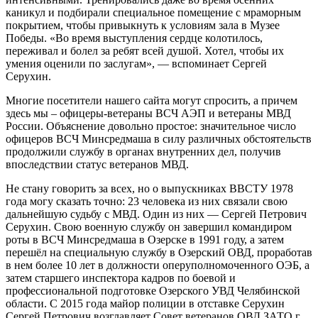
каникул и подбирали специальное помещение с мраморным
покрытием, чтобы привыкнуть к условиям зала в Музее
Победы. «Во время выступления сердце колотилось,
переживал и болел за ребят всей душой. Хотел, чтобы их
умения оценили по заслугам», — вспоминает Сергей
Серухин.
Многие посетители нашего сайта могут спросить, а причем
здесь мы – офицеры-ветераны ВСЧ АЭП и ветераны МВД
России. Объяснение довольно простое: значительное число
офицеров ВСЧ Минсредмаша в силу различных обстоятельств
продолжили службу в органах внутренних дел, получив
впоследствии статус ветеранов МВД.
Не стану говорить за всех, но о выпускниках ВВСТУ 1978
года могу сказать точно: 23 человека из них связали свою
дальнейшую судьбу с МВД. Один из них — Сергей Петрович
Серухин. Свою военную службу он завершил командиром
роты в ВСЧ Минсредмаша в Озерске в 1991 году, а затем
перешёл на специальную службу в Озерский ОВД, проработав
в нем более 10 лет в должности оперуполномоченного ОЭБ, а
затем старшего инспектора кадров по боевой и
профессиональной подготовке Озерского УВД Челябинской
области. С 2015 года майор полиции в отставке Серухин
Сергей Петрович возглавляет Совет ветеранов ОВД ЗАТО г.