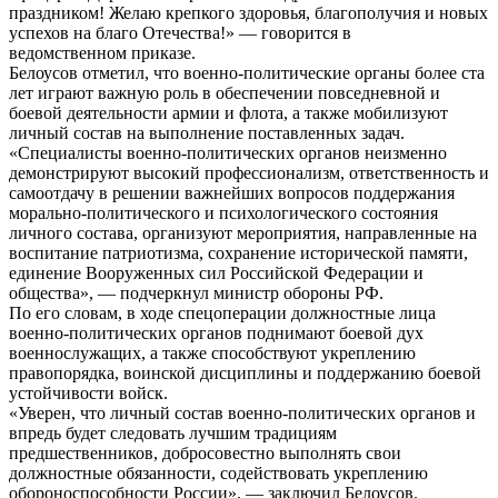
праздником! Желаю крепкого здоровья, благополучия и новых
успехов на благо Отечества!» — говорится в
ведомственном приказе.
Белоусов отметил, что военно-политические органы более ста
лет играют важную роль в обеспечении повседневной и
боевой деятельности армии и флота, а также мобилизуют
личный состав на выполнение поставленных задач.
«Специалисты военно-политических органов неизменно
демонстрируют высокий профессионализм, ответственность и
самоотдачу в решении важнейших вопросов поддержания
морально-политического и психологического состояния
личного состава, организуют мероприятия, направленные на
воспитание патриотизма, сохранение исторической памяти,
единение Вооруженных сил Российской Федерации и
общества», — подчеркнул министр обороны РФ.
По его словам, в ходе спецоперации должностные лица
военно-политических органов поднимают боевой дух
военнослужащих, а также способствуют укреплению
правопорядка, воинской дисциплины и поддержанию боевой
устойчивости войск.
«Уверен, что личный состав военно-политических органов и
впредь будет следовать лучшим традициям
предшественников, добросовестно выполнять свои
должностные обязанности, содействовать укреплению
обороноспособности России», — заключил Белоусов.