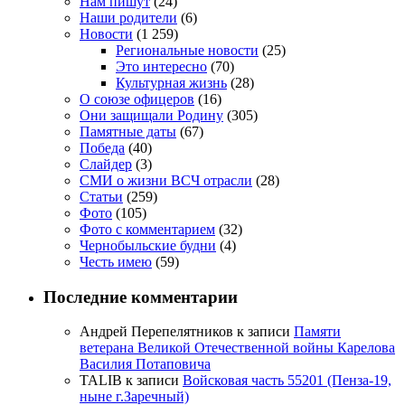
Нам пишут
(24)
Наши родители
(6)
Новости
(1 259)
Региональные новости
(25)
Это интересно
(70)
Культурная жизнь
(28)
О союзе офицеров
(16)
Они защищали Родину
(305)
Памятные даты
(67)
Победа
(40)
Слайдер
(3)
СМИ о жизни ВСЧ отрасли
(28)
Статьи
(259)
Фото
(105)
Фото с комментарием
(32)
Чернобыльские будни
(4)
Честь имею
(59)
Последние комментарии
Андрей Перепелятников
к записи
Памяти
ветерана Великой Отечественной войны Карелова
Василия Потаповича
TALIB
к записи
Войсковая часть 55201 (Пенза-19,
ныне г.Заречный)