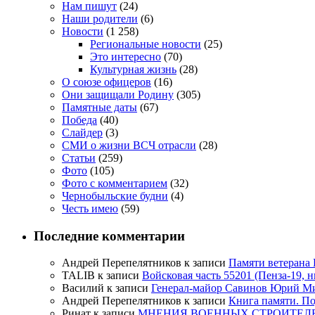
Нам пишут
(24)
Наши родители
(6)
Новости
(1 258)
Региональные новости
(25)
Это интересно
(70)
Культурная жизнь
(28)
О союзе офицеров
(16)
Они защищали Родину
(305)
Памятные даты
(67)
Победа
(40)
Слайдер
(3)
СМИ о жизни ВСЧ отрасли
(28)
Статьи
(259)
Фото
(105)
Фото с комментарием
(32)
Чернобыльские будни
(4)
Честь имею
(59)
Последние комментарии
Андрей Перепелятников
к записи
Памяти ветерана
TALIB
к записи
Войсковая часть 55201 (Пенза-19, 
Василий
к записи
Генерал-майор Савинов Юрий Мих
Андрей Перепелятников
к записи
Книга памяти. П
Ринат
к записи
МНЕНИЯ ВОЕННЫХ СТРОИТЕЛЕЙ