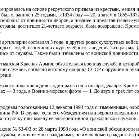
рмировалась на основе рекрутского призыва из крестьян, мещан
ыл ограничен 25 годами, в 1834 году — 20, а затем в 1855–1872
свободил от повинности дворян, а позднее и представителей куп
траны, достигшее 21-летнего возраста, была возвращена. Кроме 
.
 артиллерии составлял 3 года, в других родах сухопутных войск
дых людей, окончивших курс учебного заведения 1-го разряда (
лись от службы. Также были избавлены от воинской повинности
тьянская Красная Армия, обязательная военная служба в которо
нной службе», согласно которому оборона СССР с оружием в рук
армии.
ужского пола проводился один раз в год в ноябре-декабре. Кро
 — 3 года, в Военно-морском флоте — 4. До двух и трех лет со
родным голосованием 12 декабря 1993 года с изменениями, одо
данина РФ. В случае, если его убеждениям или вероисповеданию 
а отсрочку или замену ее альтернативной гражданской службой.
оне № 53-ФЗ от 28 марта 1998 года «О воинской обязанности и в
службы, исполняемой гражданами, не имеющими гражданства (п