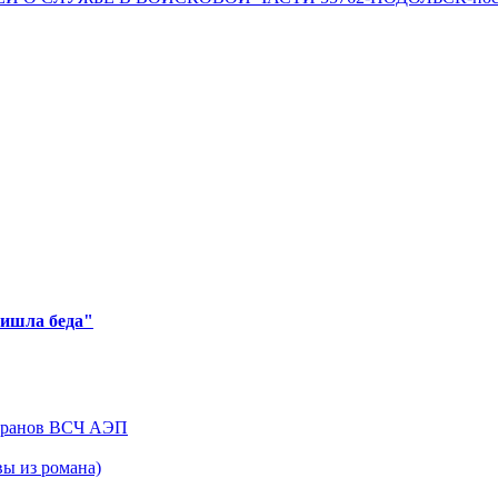
ришла беда"
теранов ВСЧ АЭП
ы из романа)