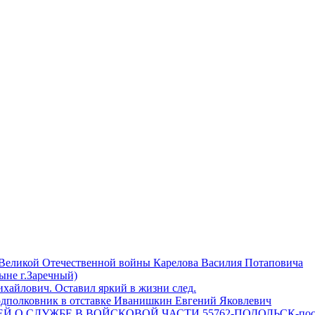
 Великой Отечественной войны Карелова Василия Потаповича
ныне г.Заречный)
айлович. Оставил яркий в жизни след.
одполковник в отставке Иванишкин Евгений Яковлевич
 О СЛУЖБЕ В ВОЙСКОВОЙ ЧАСТИ 55762-ПОДОЛЬСК-пос