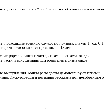
сно пункту 1 статьи 26 ФЗ «О воинской обязанности и военной
е, проходящие военную службу по призыву, служат 1 год. С 1
ст срочников останется прежним — 18 лет.
нские формирования и части, силами военкоматов для
е части и консультации для родителей призывников,
ьные выступления. Бойцы разведроты демонстрируют приемы
ойны. Экскурсоводы и ветераны рассказывают новобранцам о
 отмечается в России ежегодно 15 ноября, начиная с 1992 года, согласно