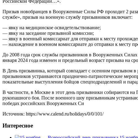
Российской Федерации…».
Призыв новобранцев в Вооруженные Силы РФ проходит 2 раза в 
службе», призыв на военную службу призывников включает:
— явку на медицинское освидетельствование;
— явку на заседание призывной комиссии;
— явку в военный комиссариат для отправки к месту прохожд
— нахождение в военном комиссариате до отправки к месту п
До 2008 года срок службы призывников в Вооруженных Силах Ро
января 2024 года изменен и предельный возраст призыва на ср
В День призывника, который совпадает с осенним призывом в р
призывников устраиваются празднично-патриотические меропри
показательные выступления бойцов спецподразделений и пара
В частности, в Москве в этот день призывники собираются на
рукопашного боя. После военного шоу призывникам устраива
победах российских Вооруженных Си
Источник: https://www.calend.ru/holidays/0/0/101/
Интересное
15 нояб