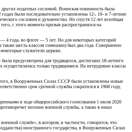
 и других податных сословий. Воинская повинность была
 годах были последовательно установлены 12-, 10- и 7-летние
еческого сословия и духовенство. Но спустя 12 лет всеобщая
того, с этого момента призыв распространялся на
 — 4 года, во флоте — 5 лет. Но для некоторых категорий
а также шесть классов гимназии) был два года. Совершенно
 некоторые служители церкви.
й была предусмотрена для трудящихся, достигших 18-летнего
ах осуществлялась только трудящимися. На нетрудовые классы
ме того, в Вооруженных Силах СССР были установлены новые
ответственно срок срочной службы сократился в 1968 году,
бренными в ходе общероссийского голосования 1 июля 2020
противоречит несение военной службы, а также в иных
оенной службе», в котором, в частности, говорится, что
одданства) иностранного государства, в Вооруженных Силах