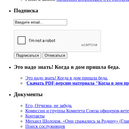
Подписка
Это надо знать! Когда в дом пришла беда.
Это надо знать! Когда в дом пришла беда.
Скачать PDF-версию материала "Когда в дом п
Документы
Его, Отчизна, не забудь
Комиссии и группы Комитета Союза офицеров-ве
Контакты
Михаил Шолохов. «Они сражались за Родину» (Глав
Поиск сослуживцев