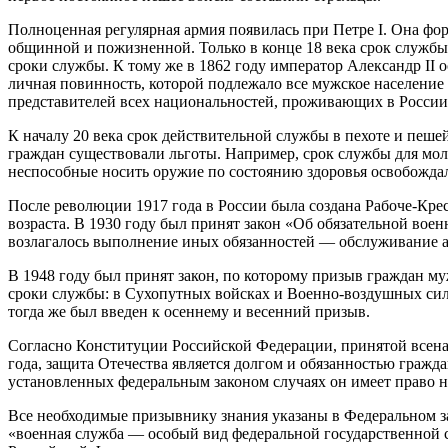
Полноценная регулярная армия появилась при Петре I. Она фо
общинной и пожизненной. Только в конце 18 века срок службы б
сроки службы. К тому же в 1862 году император Александр II о
личная повинность, которой подлежало все мужское население с
представителей всех национальностей, проживающих в России
К началу 20 века срок действительной службы в пехоте и пешей
граждан существовали льготы. Например, срок службы для моло
неспособные носить оружие по состоянию здоровья освобожда
После революции 1917 года в России была создана Рабоче-Крес
возраста. В 1930 году был принят закон «Об обязательной вое
возлагалось выполнение иных обязанностей — обслуживание 
В 1948 году был принят закон, по которому призыв граждан м
сроки службы: в Сухопутных войсках и Военно-воздушных силах
тогда же был введен к осеннему и весенний призыв.
Согласно Конституции Российской Федерации, принятой всена
года, защита Отечества является долгом и обязанностью граж
установленных федеральным законом случаях он имеет право н
Все необходимые призывнику знания указаны в Федеральном зак
«военная служба — особый вид федеральной государственной 