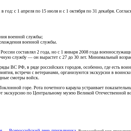
год: с 1 апреля по 15 июля и с 1 октября по 31 декабря. Согла
ения военной службы;
рохождения военной службы.
ссии составлял 2 года, но с 1 января 2008 года военнослужащи
очную службу — он вырастет с 27 до 30 лет. Минимальный возра
яды ВС РФ, в ряде российских городов, особенно, где есть вои
ятия, встречи с ветеранами, организуются экскурсии в воински
дные смотры войск.
 Поклонной горе. Рота почетного караула устраивает показател
ют экскурсию по Центральному музею Великой Отечественной в
ря — Всероссийский день призывника.
Всероссийский день призывника