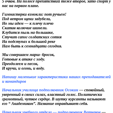
5 очков.
На полосе препятствий тоже второе, зато спорт у
нас на первом плане.
Гимнастерки взмокли: пот ручьем!
Под ветром щеки задубели,
Но мы идем — к плечу плечо
Скатав колючие шинели.
Клубится пыль на большаке,
Стучит сапог солдатских сотня
На подступах к большой реке
Нам быть к семнадцати сегодня.
Мы совершаем марш- бросок,
Готовые к атаке с ходу.
Преодолеем и песок,
И кручи, и огонь, и воду.
Напишу маленькие характеристики наших преподавателей
и командиров
Начальник училища подполковник Осокин
— спокойный,
уверенный в своих силах, властный голос. Политически
грамотный, чуткое сердце. В шутку курсанты называют
его “ Академиком”. Название оправдывает себя.
Начальник учебного отдела — подполковник Ветчаков
—