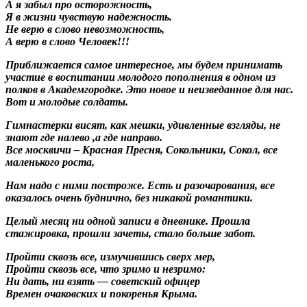
А я забыл про осторожность,
Я в жизни чувствую надежность.
Не верю в слово невозможность,
А верю в слово Человек!!!
Приближается самое интересное, мы будем принимать
участие в воспитании молодого пополнения в одном из
полков в Академгородке. Это новое и неизведанное для нас.
Вот и молодые солдаты.
Гимнастерки висят, как мешки, удивленные взгляды, не
знают где налево ,а где направо.
Все москвичи – Красная Пресня, Сокольники, Сокол, все
маленького роста,
Нам надо с ними построже. Есть и разочарования, все
оказалось очень буднично, без никакой романтики.
Целый месяц ни одной записи в дневнике. Прошла
стажировка, прошли зачеты, стало больше забот.
Пройти сквозь все, измучившись сверх мер,
Пройти сквозь все, что зримо и незримо:
Ни дать, ни взять — советский офицер
Времен очаковских и покоренья Крыма.