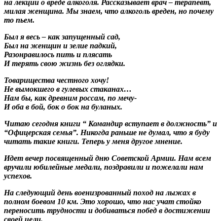
на лекции о вреде алкоголя. Рассказывает врач – терапевт,
милая женщина. Мы знаем, что алкоголь вреден, но почему
то пьем.
Был я весь – как запущенный сад,
Был на женщин и зелие падкий,
Разонравилось пить и плясать
И терять свою жизнь без оглядки.
Товарищества честного хочу!
Не вымокшего в гулевых стаканах…
Нам бы, как древним россам, по мечу-
И оба в бой, бок о бок на буланых.
Читаю сегодня книги “ Командир вступает в должность” и
“Офицерская cемья”. Никогда раньше не думал, что я буду
читать такие книги. Теперь у меня другое мнение.
Идет вечер посвященный дню Советской Армии. Нам всем
вручили юбилейные медали, поздравили и пожелали нам
успехов.
На следующий день военизрованный поход на лыжах в
полном боевом 10 км. Это хорошо, что нас учат стойко
переносить трудности и добиваться побед в достижении
своей цели.