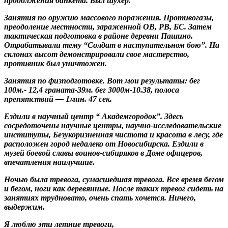
продолжения банкета. Был шухер.
Занятия по оружию массового поражения. Противогазы,
преодоление местности, зараженной ОВ, РВ, БС. Затем
тактическая подготовка в районе деревни Пашино.
Отрабатывали тему “Солдат в наступательном бою”. На
склонах высот демонстрировали свое мастерство,
противник был уничтожен.
Занятия по физподготовке. Вот мои результаты: бег
100м.- 12,4 граната-39м. бег 3000м-10.38, полоса
препятствий — 1мин. 47 сек.
Ездили в научный центр “ Академгородок”. Здесь
сосредоточены научные центры, научно-исследовательские
институты, Безукоризненная чистота и красота в лесу, где
расположен город недалеко от Новосибирска. Ездили в
музей боевой славы воинов-сибиряков в Доме офицеров,
впечатления наилучшие.
Ночью была тревога, сумасшедшая тревога. Все время бегом
и бегом, ноги как деревянные. После таких тревог сидеть на
занятиях трудновато, очень спать хочется. Ничего,
выдержим.
Я люблю эти летние тревоги,