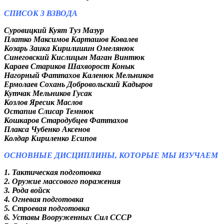
СПИСОК 3 ВЗВОДА
Суровицкий Куят Туз Мазур
Платко Максимов Карташов Ковалев
Козарь Заика Кирилишин Омелянюк
Синеговский Кислицын Маган Винтюк
Караев Стариков Шахворост Конык
Нагорный Фаттахов Каленюк Мельников
Ермолаев Сохань Добровольский Кадыров
Кутчак Мельников Гусак
Козлов Яресик Маслов
Остапив Слисар Темнюк
Кошкаров Стародубцев Фаттахов
Плакса Чубенко Аксенов
Колдар Кириленко Есипов
ОСНОВНЫЕ ДИСЦИПЛИНЫ, КОТОРЫЕ МЫ ИЗУЧАЕМ
1. Тактическая подготовка
2. Оружие массового поражения
3. Рода войск
4. Огневая подготовка
5. Строевая подготовка
6. Уставы Вооруженных Сил СССР