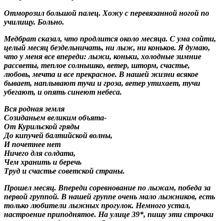
Отморозил большой палец. Хожу с перевязанной ногой по
училищу. Больно.
Медбрат сказал, что продлится около месяца. С ума сойти,
целый месяц бездельничать, ни лыж, ни коньков. Я думаю,
что у меня все впереди: лыжи, коньки, холодные зимние
рассветы, теплое солнышко, ветер, шторм, счастье,
любовь, мечта и все прекрасное. В нашей жизни всякое
бывает, наплывают тучи и гроза, ветер утихает, тучи
убегают, и опять
синеют небеса.
Вся родная земля
Созиданьем великим объята-
От Курильской гряды
До кипучей балтийской волны,
И почетнее нет
Ничего для солдата,
Чем хранить и беречь
Труд и счастье советской страны.
Прошел месяц. Впереди соревнование по лыжам, победа за
первой группой. В нашей группе очень мало лыжников, есть
только любители лыжных прогулок. Немного устал,
настроение приподнятое. На улице 39*, пишу эти строчки