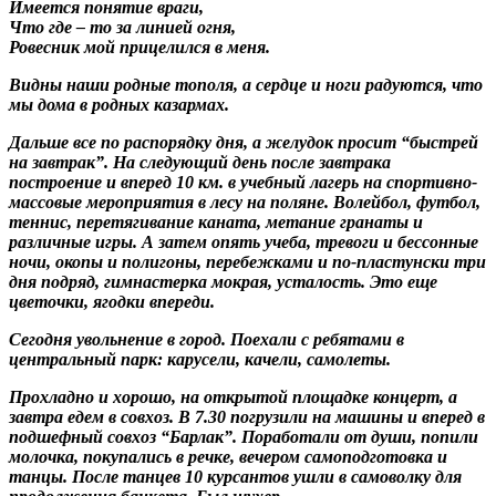
Имеется понятие враги,
Что где – то за линией огня,
Ровесник мой прицелился в меня.
Видны наши родные тополя, а сердце и ноги радуются, что
мы дома в родных казармах.
Дальше все по распорядку дня, а желудок просит “быстрей
на завтрак”. На следующий день после завтрака
построение и вперед 10 км. в учебный лагерь на спортивно-
массовые мероприятия в лесу на поляне. Волейбол, футбол,
теннис, перетягивание каната, метание гранаты и
различные игры. А затем опять учеба, тревоги и бессонные
ночи, окопы и полигоны, перебежками и по-пластунски три
дня подряд, гимнастерка мокрая, усталость. Это еще
цветочки, ягодки впереди.
Сегодня увольнение в город. Поехали с ребятами в
центральный парк: карусели, качели, самолеты.
Прохладно и хорошо, на открытой площадке концерт, а
завтра едем в совхоз. В 7.30 погрузили на машины и вперед в
подшефный совхоз “Барлак”. Поработали от души, попили
молочка, покупались в речке, вечером самоподготовка и
танцы. После танцев 10 курсантов ушли в самоволку для