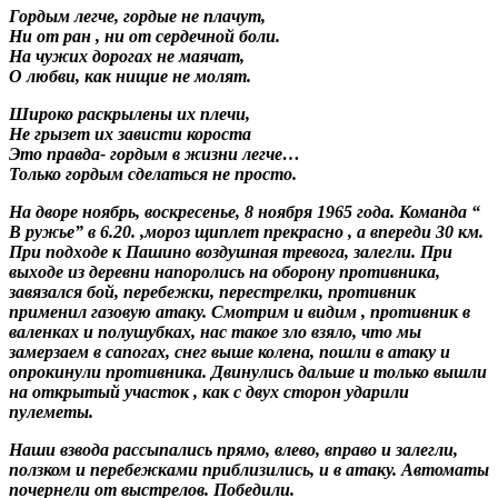
Гордым легче, гордые не плачут,
Ни от ран , ни от сердечной боли.
На чужих дорогах не маячат,
О любви, как нищие не молят.
Широко раскрылены их плечи,
Не грызет их зависти короста
Это правда- гордым в жизни легче…
Только гордым сделаться не просто.
На дворе ноябрь, воскресенье, 8 ноября 1965 года. Команда “
В ружье” в 6.20. ,мороз щиплет прекрасно , а впереди 30 км.
При подходе к Пашино воздушная тревога, залегли. При
выходе из деревни напоролись на оборону противника,
завязался бой, перебежки, перестрелки, противник
применил газовую атаку. Смотрим и видим , противник в
валенках и полушубках, нас такое зло взяло, что мы
замерзаем в сапогах, снег выше колена, пошли в атаку и
опрокинули противника. Двинулись дальше и только вышли
на открытый участок , как с двух сторон ударили
пулеметы.
Наши взвода рассыпались прямо, влево, вправо и залегли,
ползком и перебежками приблизились, и в атаку. Автоматы
почернели от выстрелов. Победили.