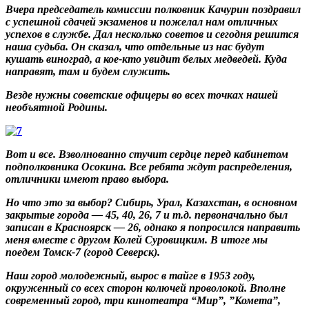
Вчера председатель комиссии полковник Качурин поздравил
с успешной сдачей экзаменов и пожелал нам отличных
успехов в службе. Дал несколько советов и сегодня решится
наша судьба. Он сказал, что отдельные из нас будут
кушать виноград, а кое-кто увидит белых медведей. Куда
направят, там и будем служить.
Везде нужны советские офицеры во всех точках нашей
необъятной Родины.
Вот и все. Взволнованно стучит сердце перед кабинетом
подполковника Осокина. Все ребята ждут распределения,
отличники имеют право выбора.
Но что это за выбор? Сибирь, Урал, Казахстан, в основном
закрытые города — 45, 40, 26, 7 и т.д. первоначально был
записан в Красноярск — 26, однако я попросился направить
меня вместе с другом Колей Суровицким. В итоге мы
поедем Томск-7 (город Северск).
Наш город молодежный, вырос в тайге в 1953 году,
окруженный со всех сторон колючей проволокой. Вполне
современный город, три кинотеатра “Мир”, ”Комета”,