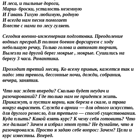
И леса, и пыльные дороги,
Марш- броски, усталость неземную
И Гавань Тихую любимую, родную
И всегда нам песня помогает
Вместе с нами по лесу гуляет.
Сегодня военно-инженерная подготовка. Преодоление
водных преград.В полном боевом форсируем с ходу
небольшую речку, Только голова и автомат торчит,
Вылезли на другой берег мокрые , мокрые. Сушились на
берегу 3 часа. Романтика.
Проходит третий месяц. Ко всему привык, кажется так и
надо: эти тревоги, бессонные ночи, дожди, собрания,
вечера, занятия.
Что нас ждет впереди? Сколько будет неудач и
разочарований? Где только нам не придется жить.
Прикажут, и пустим корни, как береза в скале, и трава
вокруг вырастет. Служба в армии — для одного искусство,
для другого ремесло, для третьего — способ существования.
Куда плыть? Какой взять курс? К чему себя готовить? Что
же дальше? Зачем я избрал этот путь? Не думайте, что я
разочаровался. Просто я задаю себе вопрос: Зачем? Цели и
курс известны. Вперед.