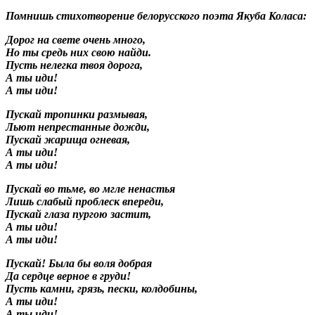
Помнишь стихотворение белорусского поэта Якуба Коласа:
Дорог на свете очень много,
Но ты средь них свою найди.
Пусть нелегка твоя дорога,
А ты иди!
А ты иди!
Пускай тропинки размывая,
Льют непрестанные дожди,
Пускай жарища огневая,
А ты иди!
А ты иди!
Пускай во тьме, во мгле ненастья
Лишь слабый проблеск впереди,
Пускай глаза пургою застит,
А ты иди!
А ты иди!
Пускай! Была бы воля добрая
Да сердце верное в груди!
Пусть камни, грязь, пески, колдобины,
А ты иди!
А ты иди!