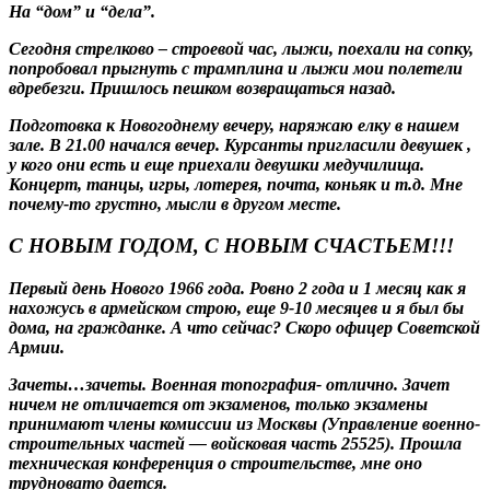
На “дом” и “дела”.
Сегодня стрелково – строевой час, лыжи, поехали на сопку,
попробовал прыгнуть с трамплина и лыжи мои полетели
вдребезги. Пришлось пешком возвращаться назад.
Подготовка к Новогоднему вечеру, наряжаю елку в нашем
зале. В 21.00 начался вечер. Курсанты пригласили девушек ,
у кого они есть и еще приехали девушки медучилища.
Концерт, танцы, игры, лотерея, почта, коньяк и т.д. Мне
почему-то грустно, мысли в другом месте.
С НОВЫМ ГОДОМ, С НОВЫМ СЧАСТЬЕМ!!!
Первый день Нового 1966 года. Ровно 2 года и 1 месяц как я
нахожусь в армейском строю, еще 9-10 месяцев и я был бы
дома, на гражданке. А что сейчас? Скоро офицер Советской
Армии.
Зачеты…зачеты. Военная топография- отлично. Зачет
ничем не отличается от экзаменов, только экзамены
принимают члены комиссии из Москвы (Управление военно-
строительных частей — войсковая часть 25525). Прошла
техническая конференция о строительстве, мне оно
трудновато дается.