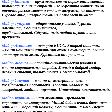
Майор Биленко
— оружие массового поражения, военная
топография. Очень строгий. Его курсанты боятся, но он
отлично рассказывает и ставит заслуженные отметки.
Суровое лицо, наверно такой не пожалеет никогда.
Майор Тунгусов
— общевоинские уставы. Турист,
альпинист, любитель уставов,
требовательный.
Сдержанный, любит шутки и это
прекрасно.
Майор Леонтьев
— история КПСС. Хитрый политик.
Лекции начинает читать при входе в аудиторию. Учить
этот предмет легко. Курсантам он нравится.
Майор Жданов
— партийно-политическая работа и
военно-строительные отряды. Милый и добрый майор,
двоек не ставит, только точки. Всегда с улыбкой.
Майор Секунов
— военно-инженерная и военно-
хозяйственная подготовка. Хороший человек, не
зловредный, любит пошутить. Интендант замечательный.
Майор Курицын
— наш любимчик. Преподает
строительные материалы. Милый дядя в очках, двоек нет
одни 4 и 5. Хороший человек, любит птиц.
У него умерла
жена, и его почему-то жалко.