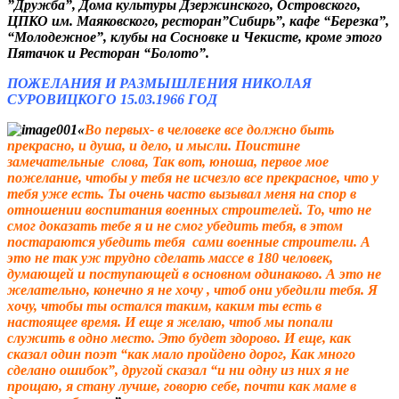
”Дружба”, Дома культуры Дзержинского, Островского,
ЦПКО им. Маяковского, ресторан”Сибирь”, кафе “Березка”,
“Молодежное”,
клубы на Сосновке и Чекисте, кроме этого
Пятачок и Ресторан “Болото”.
ПОЖЕЛАНИЯ И РАЗМЫШЛЕНИЯ НИКОЛАЯ
СУРОВИЦКОГО 15.03.1966 ГОД
«
Во первых- в человеке все должно быть
прекрасно, и душа, и дело, и мысли. Поистине
замечательные слова, Так вот, юноша, первое мое
пожелание, чтобы у тебя не исчезло все прекрасное, что у
тебя уже есть. Ты очень часто вызывал меня на спор в
отношении воспитания военных строителей. То, что не
смог доказать тебе я и не смог убедить тебя, в этом
постараются убедить тебя сами военные строители. А
это не так уж трудно сделать массе в 180 человек,
думающей и поступающей в основном одинаково. А это не
желательно, конечно я не хочу , чтоб они убедили тебя. Я
хочу, чтобы ты остался таким, каким ты есть в
настоящее время. И еще я желаю, чтоб мы попали
служить в одно место. Это будет здорово. И еще, как
сказал один поэт “как мало пройдено дорог, Как много
сделано ошибок”, другой сказал “и ни одну из них я не
прощаю, я стану лучше, говорю себе, почти как маме в