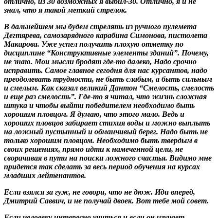
отлично, из 30 возможных
я выбил-30. Отлично, я и не
знал, что я такой меткий стрелок.
В дальнейшем мы будем стрелять из ручного пулемета
Дегтярева, самозарядного карабина Симонова, пистолета
Макарова. Уже успел получить плохую отметку по
дисциплине “Конструктивные элементы зданий”. Почему,
не знаю. Мои мысли бродят где-то далеко, Надо срочно
исправить. Самое главное сегодня для нас курсантов, надо
преодолевать трудности, не быть слабым, а быть сильным
и смелым. Как сказал великий Дантон “Смелость, смелость
и еще раз смелость”. Где-то я читал, что жизнь сложная
штука и чтобы выйти победителем необходимо быть
хорошим пловцом. Я думаю, что этого мало. Ведь и
хороших пловцов забирает стихия воды и можно выплыть
на ложный пустынный и обманчивый берег. Надо быть не
только хорошим пловцом. Необходимо быть твердым в
своих решениях, прямо идти к намеченной цели, не
сворачивая в пути на поиски ложного счастья. Видимо мне
придется так сделать за весь период обучения на курсах
младших лейтенантов.
Если взялся за гуж, не говори, что не дюж. Иди вперед,
Дмитрий Саввич, и не получай двоек. Вот тебе мой совет.
Если человеку интересно учиться и если он изучает