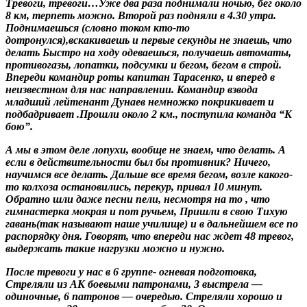
Тревоги, тревоги…Уже два раза поднимали ночью, бег около
8 км, терпеть можно. Второй раз подняли в 4.30 утра.
Поднимаешься (словно током кто-то
дотронулся),вскакиваешь и первые секунды не знаешь, что
делать Быстро на ходу одеваешься, получаешь автоматы,
противогазы, лопатки, подсумки и бегом, бегом в строй.
Впереди командир роты капитан Тарасенко, и вперед в
неизвестном для нас направлении. Командир взвода
младший лейтенант Дунаев немножко покрикивает и
подбадривает .Прошли около 2 км., поступила команда “К
бою”.
А мы в этом деле лопухи, вообще не знаем, что делать. А
если в действительности был бы противник? Ничего,
научимся все делать. Дальше все время бегом, возле какого-
то колхоза остановились, перекур, привал 10 минут.
Обратно шли даже песни пели, несмотря на то , что
гимнастерка мокрая и пот ручьем, Пришли в свою Тихую
гавань(так называют наше училище) и в дальнейшем все по
распорядку дня. Говорят, что впереди нас ждет 48 тревог,
выдержать такие нагрузки можно и нужно.
После тревоги у нас в 6 группе- огневая подготовка,
Стреляли из АК боевыми патронами, 3 выстрела —
одиночные, 6 патронов — очередью. Стреляли хорошо и