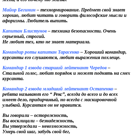
Майор Бегинин
– технормирование. Предмет свой знает
хорошо, любит читать и говорить философские мысли и
афоризмы. Любитель выпить.
Капитан Блистунов
– техника безопасности. Очень
серьезный, строгий.
Не любит тех, кто не знает материала.
Командир роты капитан Тарасенко
– Хороший командир,
курсанты его слушаются, любит выражения похлеще.
Командир 1 взвода старший лейтенант Чередов
–
Стальной голос, любит порядок и может поднять на смех
курсанта.
Командир 2 взвода младший лейтенант Остапенко
–
ребята называют его “ Рекс”, всегда до всего и до всех
имеет дело, придирчивый, но всегда с
маскировочной
улыбкой. Курсантам он не нравится.
Вы говорили – осторожность,
Вы восклицали – безнадежность,
Вы утверждали – невозможность,
Умерь свой шаг, забудь свой бег,