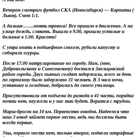
Вечером смотрим футбол СКА (Новосибирск) — Карпаты (
Львов). Счет 1:1.
А дальше…….опять тревога! Все пришло в движение. А на
улице дождь, слякоть. Вышли в 9.00, пришли усталые и
больные в 1.00. Красота!
С утра опять в подшефном совхозе, рубили капусту и
собирали огурцы.
После 17.00 патрулирование по городу. Нам, (мне,
Добровольскому и Синеговскому) достался Заельцовский
район города. Двух пьяных солдат задержали, всего за день
по гарнизону было задержано 31 человек. В 3 часа ночи,
уставшие и голодные, добрались до своего училища.
Присутствовали от подъема до развода в 41 части, порядка
почти нет, неужели и у нас так будет. Верится с трудом.
Марш-бросок на 10 км. Первенство взводов. Надеемся что
наш 3 взвод займет первое место, ведь мы должны быть
всегда первые.
Увы, первого места нет, только второе, подвели штрафные