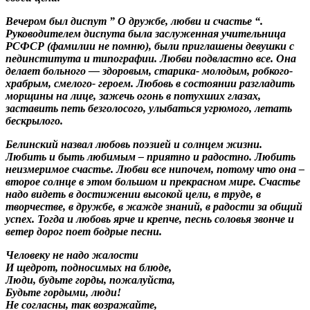
Вечером был диспут ” О дружбе, любви и счастье “.
Руководителем диспута была заслуженная учительница
РСФСР (фамилии не помню), были приглашены девушки с
пединститута и типографии. Любви подвластно все. Она
делает больного — здоровым, старика- молодым, робкого-
храбрым, смелого- героем. Любовь в состоянии разгладить
морщины на лице, зажечь огонь в потухших глазах,
заставить петь безголосого, улыбаться угрюмого, летать
бескрылого.
Белинский назвал любовь поэзией и солнцем жизни.
Любить и быть любимым – приятно и радостно. Любить
неизмеримое счастье. Любви все нипочем, потому что она –
второе солнце в этом большом и прекрасном мире. Счастье
надо видеть в достижении высокой цели, в труде, в
творчестве, в дружбе, в жажде знаний, в радости за общий
успех. Тогда и любовь ярче и крепче, песнь соловья звонче и
ветер дорог поет бодрые песни.
Человеку не надо жалости
И щедрот, подносимых на блюде,
Люди, будьте горды, пожалуйста,
Будьте гордыми, люди!
Не согласны, так возражайте,