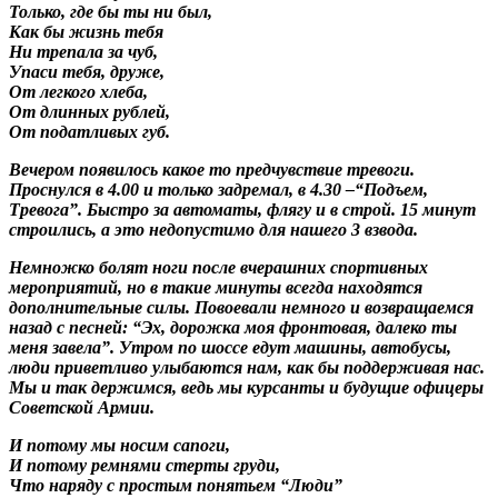
Только, где бы ты ни был,
Как бы жизнь тебя
Ни трепала за чуб,
Упаси тебя, друже,
От легкого хлеба,
От длинных рублей,
От податливых губ.
Вечером появилось какое то предчувствие тревоги.
Проснулся в 4.00 и только задремал, в 4.30 –“Подъем,
Тревога”. Быстро за автоматы, флягу и в строй. 15 минут
строились, а это недопустимо для нашего 3 взвода.
Немножко болят ноги после вчерашних спортивных
мероприятий, но в такие минуты всегда находятся
дополнительные силы. Повоевали немного и возвращаемся
назад с песней: “Эх, дорожка моя фронтовая, далеко ты
меня завела”. Утром по шоссе едут машины, автобусы,
люди приветливо улыбаются нам, как бы поддерживая нас.
Мы и так держимся, ведь мы курсанты и будущие офицеры
Советской Армии.
И потому мы носим сапоги,
И потому ремнями стерты груди,
Что наряду с простым понятьем “Люди”