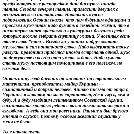
предусмотренные распорядком дня: диспуты, иногда
танцы. Сегодня вечером танцы, пригласили девушек с
педагогического института. Начальник курсов
подполковник Осокин сказал, что нам будущим офицерам и
взрослым мужчинам надо думать о семейной жизни, что в
институте много красивых и культурных девушек среди
которых можно выбрать спутницу жизни. У военных есть
такое слово “надо”. Всегда ли у наших подруг хватит
мужества и сил понять это слово. Надо выдержать тоску
разлуки, праздники придется иногда встречать одной, муж
на дежурстве и всегда надо уметь ждать. Надо суметь
стать мужу настоящим помощником в его нелегком, но
важном деле.
Опять пишу свой дневник на занятиях по строительным
материалам, преподаватель майор Курицын —
симпатичный и добрый человек. Читаю письмо от отца с
Украины, в котором он меня спрашивает, где я учусь, кем я
буду. А я буду младшим лейтенантом Советской Армии,
воспитывать молодых ребят с различными характерами и
взглядами. А ведь они мои ровесники. Раньше я был другого
мнения о службе, поэтому особого желания служить у
меня не было.
Ты в начале пути,