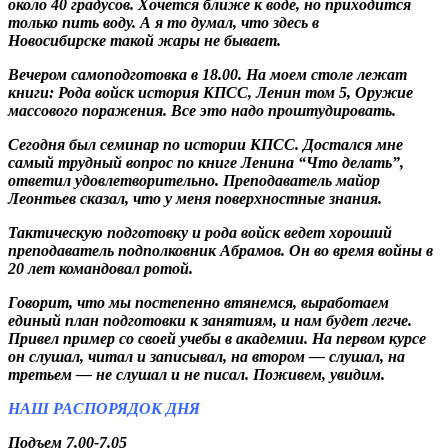
около 40 градусов. Хочется ближе к воде, но приходится
только пить воду. А я то думал, что здесь в
Новосибирске такой жары не бывает.
Вечером самоподготовка в 18.00. На моем столе лежат
книги: Рода войск история КПСС, Ленин том 5,
Оружие
массового поражения. Все это надо проштудировать.
Сегодня был семинар по истории КПСС. Достался мне
самый трудный вопрос по книге Ленина “Что делать”,
ответил удовлетворительно. Преподаватель майор
Леонтьев сказал, что у меня поверхностные знания.
Тактическую подготовку и рода войск ведет хороший
преподаватель подполковник Абрамов. Он во время войны в
20 лет командовал ротой.
Говорит, что мы постепенно втянемся, выработаем
единый план подготовки к занятиям, и нам будет легче.
Привел пример со своей учебы в академии. На первом курсе
он слушал, читал и записывал, на втором — слушал, на
третьем — не слушал и не писал. Поживем, увидим.
НАШ РАСПОРЯДОК ДНЯ
Подъем 7.00-7.05