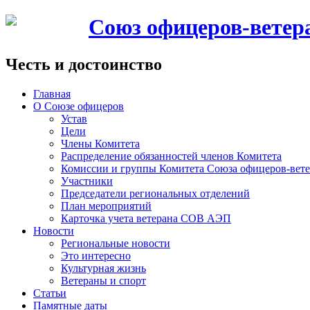
Союз офицеров-вете
Честь и достоинство
Главная
О Союзе офицеров
Устав
Цели
Члены Комитета
Распределение обязанностей членов Комитета
Комиссии и группы Комитета Союза офицеров-ве
Участники
Председатели региональных отделений
План мероприятий
Карточка учета ветерана CОВ АЭП
Новости
Региональные новости
Это интересно
Культурная жизнь
Ветераны и спорт
Статьи
Памятные даты