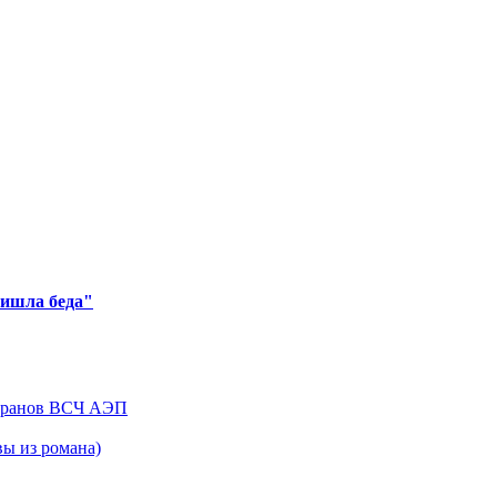
ришла беда"
теранов ВСЧ АЭП
ы из романа)