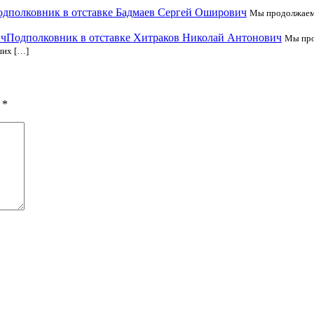
дполковник в отставке Бадмаев Сергей Оширович
Мы продолжаем 
Подполковник в отставке Хитраков Николай Антонович
Мы про
ших […]
ы
*