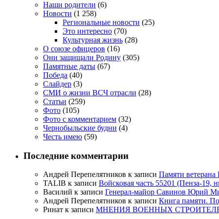
Наши родители
(6)
Новости
(1 258)
Региональные новости
(25)
Это интересно
(70)
Культурная жизнь
(28)
О союзе офицеров
(16)
Они защищали Родину
(305)
Памятные даты
(67)
Победа
(40)
Слайдер
(3)
СМИ о жизни ВСЧ отрасли
(28)
Статьи
(259)
Фото
(105)
Фото с комментарием
(32)
Чернобыльские будни
(4)
Честь имею
(59)
Последние комментарии
Андрей Перепелятников
к записи
Памяти ветерана
TALIB
к записи
Войсковая часть 55201 (Пенза-19, 
Василий
к записи
Генерал-майор Савинов Юрий Мих
Андрей Перепелятников
к записи
Книга памяти. П
Ринат
к записи
МНЕНИЯ ВОЕННЫХ СТРОИТЕЛЕЙ