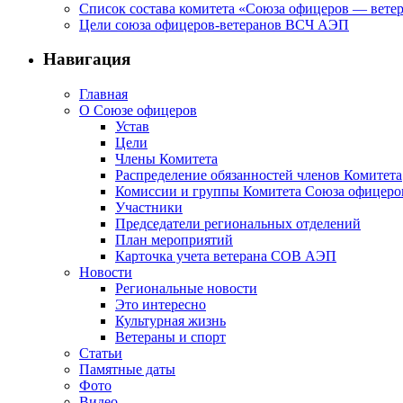
Список состава комитета «Союза офицеров — вете
Цели союза офицеров-ветеранов ВСЧ АЭП
Навигация
Главная
О Союзе офицеров
Устав
Цели
Члены Комитета
Распределение обязанностей членов Комитета
Комиссии и группы Комитета Союза офицер
Участники
Председатели региональных отделений
План мероприятий
Карточка учета ветерана CОВ АЭП
Новости
Региональные новости
Это интересно
Культурная жизнь
Ветераны и спорт
Статьи
Памятные даты
Фото
Видео