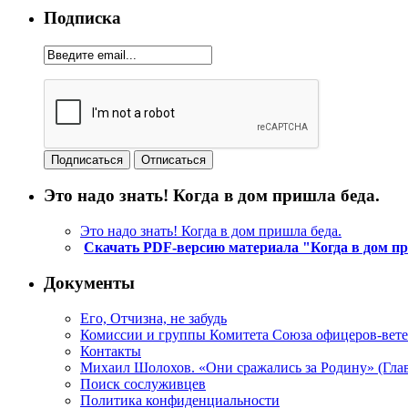
Подписка
Это надо знать! Когда в дом пришла беда.
Это надо знать! Когда в дом пришла беда.
Скачать PDF-версию материала "Когда в дом п
Документы
Его, Отчизна, не забудь
Комиссии и группы Комитета Союза офицеров-ве
Контакты
Михаил Шолохов. «Они сражались за Родину» (Глав
Поиск сослуживцев
Политика конфиденциальности