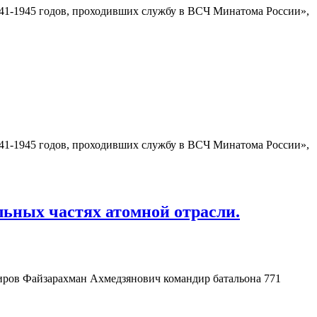
1-1945 годов, проходивших службу в ВСЧ Минатома России»,
1-1945 годов, проходивших службу в ВСЧ Минатома России»,
льных частях атомной отрасли.
иров Файзарахман Ахмедзянович командир батальона 771