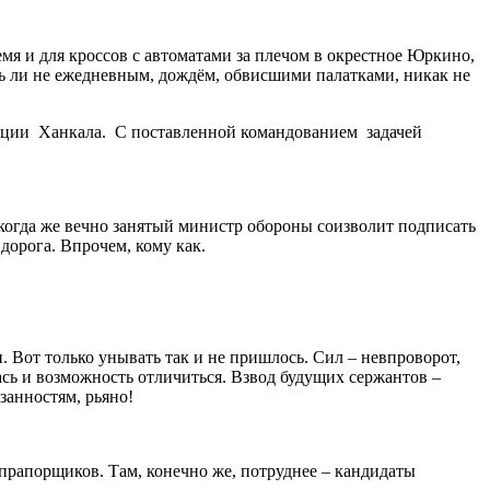
емя и для кроссов с автоматами за плечом в окрестное Юркино,
уть ли не ежедневным, дождём, обвисшими палатками, никак не
танции Ханкала. С поставленной командованием задачей
 когда же вечно занятый министр обороны соизволит подписать
дорога. Впрочем, кому как.
 Вот только унывать так и не пришлось. Сил – невпроворот,
ась и возможность отличиться. Взвод будущих сержантов –
занностям, рьяно!
прапорщиков. Там, конечно же, потруднее – кандидаты