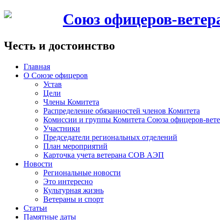
Союз офицеров-вете
Честь и достоинство
Главная
О Союзе офицеров
Устав
Цели
Члены Комитета
Распределение обязанностей членов Комитета
Комиссии и группы Комитета Союза офицеров-ве
Участники
Председатели региональных отделений
План мероприятий
Карточка учета ветерана CОВ АЭП
Новости
Региональные новости
Это интересно
Культурная жизнь
Ветераны и спорт
Статьи
Памятные даты