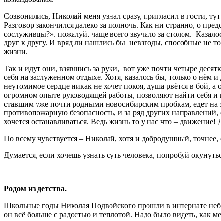
Созвонились, Николай меня узнал сразу, пригласил в гости, ту
Разговор закончился далеко за полночь. Как ни странно, о пр
сослуживцы?», пожалуй, чаще всего звучало за столом. Казалос
друг к другу. И вряд ли нашлись бы невзгоды, способные не то
жизни.
Так и идут они, взявшись за руки, вот уже почти четыре десят
себя на заслуженном отдыхе. Хотя, казалось бы, только о нём и
неутомимое сердце никак не хочет покоя, душа рвётся в бой, а
огромном опыте руководящей работы, позволяют найти себя и 
ставшим уже почти родными новосибирским пробкам, едет на зав
противопожарную безопасность, и за ряд других направлений, о
хочется останавливаться. Ведь жизнь то у нас что – движение
По всему чувствуется – Николай, хотя и добродушный, точнее
Думается, если хочешь узнать суть человека, попробуй окунутьс
Родом из детства.
Школьные годы Николая Подвойского прошли в интернате небол
он всё больше с радостью и теплотой. Надо было видеть, как м