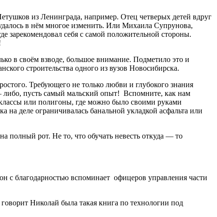
Петушков из Ленинграда, например. Отец четверых детей вдруг
удалось в нём многое изменить. Или Михаила Супрунова,
где зарекомендовал себя с самой положительной стороны.
!
лько в своём взводе, большое внимание. Подметило это и
нского строительства одного из вузов Новосибирска.
простого. Требующего не только любви и глубокого знания
 – либо, пусть самый мальский опыт! Вспомните, как нам
 классы или полигоны, где можно было своими руками
ка на деле ограничивалась банальной укладкой асфальта или
а полный рот. Не то, что обучать невесть откуда — то
я он с благодарностью вспоминает офицеров управления части
, говорит Николай была такая книга по технологии под