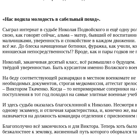
«Нас водила молодость в сабельный поход».
Сыграл интернат в судьбе Николая Подвойского и ещё одну ро
свою, как говорят сейчас, альма – матер, бывший её воспитан
мальчишками, уверенность и спокойствие в каждом движении. Е
всё же. До блеска начищенные ботинки, фуражка, как учили, к
юношеская непосредственность!? Вроде, как и пары годков не 
Николай, заканчивая десятый класс, всё размышлял о будущем
твёрдой уверенностью. Быть курсантом именно Волжского вое
На беду соответствующей разнарядки в местном военкомате не
необходимых документов, строгая медкомиссия, аттестат зрелос
– Виктором Ткаченко. Когда – то непримиримые соперники на 
поступления в тот год походил на самые элитные военные учеб
И здесь судьба оказалась благосклонной к Николаю. Несмотря
одному экзамену, и отличная характеристика, и, конечно же, 
назначается на должность командира отделения с присвоением
Благополучно всё закончилось и для Виктора. Теперь хоть было
безжалостнее к земляку, жизненный путь которого оборвался та