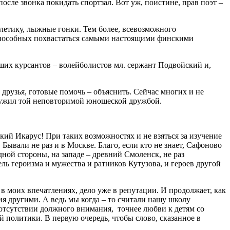
осле звонка покидать спортзал. Вот уж, поистине, прав поэт –
летику, лыжные гонки. Тем более, всевозможного
, способных похвастаться самыми настоящими финскими
учших курсантов – волейболистов мл. сержант Подвойский и,
друзья, готовые помочь – объяснить. Сейчас многих и не
 дружил той неповторимой юношеской дружбой.
кий Икарус! При таких возможностях и не взяться за изучение
Бывали не раз и в Москве. Благо, если кто не знает, Сафоново
ной стороны, на западе – древний Смоленск, не раз
ль героизма и мужества и ратников Кутузова, и героев другой
 в моих впечатлениях, дело уже в репутации. И продолжает, как
вия другими. А ведь мы когда – то считали нашу школу
 отсутствии должного внимания, точнее любви к детям со
 политики. В первую очередь, чтобы слово, сказанное в