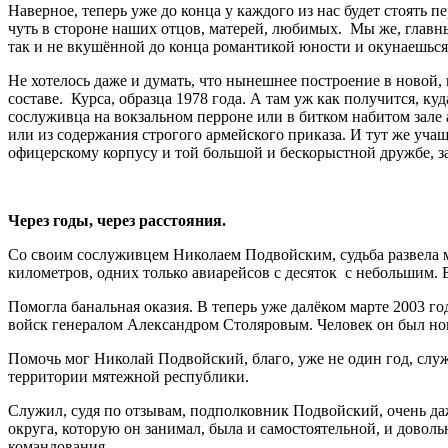
Наверное, теперь уже до конца у каждого из нас будет стоять
чуть в стороне наших отцов, матерей, любимых. Мы же, главны
так и не вкушённой до конца романтикой юности и окунаешься
Не хотелось даже и думать, что нынешнее построение в новой
составе. Курса, образца 1978 года. А там уж как получится, ку
сослуживца на вокзальном перроне или в битком набитом зале 
или из содержания строгого армейского приказа. И тут же уча
офицерскому корпусу и той большой и бескорыстной дружбе, з
Через годы, через расстояния.
Со своим сослуживцем Николаем Подвойским, судьба развела м
километров, одних только авиарейсов с десяток с небольшим. В
Помогла банальная оказия. В теперь уже далёком марте 2003 г
войск генералом Александром Столяровым. Человек он был новый
Помочь мог Николай Подвойский, благо, уже не один год, служ
территории мятежной республики.
Служил, судя по отзывам, подполковник Подвойский, очень да
округа, которую он занимал, была и самостоятельной, и довол
командования.