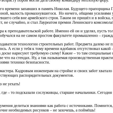
возрасту порой могли дать своему командиру неплохую фору.
его времени запавших в память Николая. Будущего прапорщика 
плиной, малость промахнувшегося. Но ничего, общими усилиями 
вшего себя вне армейского строя. Таким он пришёл и в войска, 
ит, не случайно, и стал Лауреатом премии Ленинского комсомола
а к преподавательской работе. Именно ей он и уделял, пусть то
 обучался на не самом простом факультете промышленно – гражда
подавателя технологии строительных работ. Предмета далеко не 
ись. А если у тебя к тому времени вдобавок отсутствовал какой
а доске нарисуют требуемую схему! Какие – то там специальные
е что на стендах. Ну, а так называемая производственная практи
ниями техники безопасности.
астера. Кадровым инженерам на стройке и своих забот хватало н
етствующих распорядительных документов.
о не уехать!
, где – то подсказали сослуживцы, старшие начальники. Сегодн
 умения делиться знаниями как работа с источниками. Помнится
ичие необходимых рисунков – не захочешь, а поймёшь!