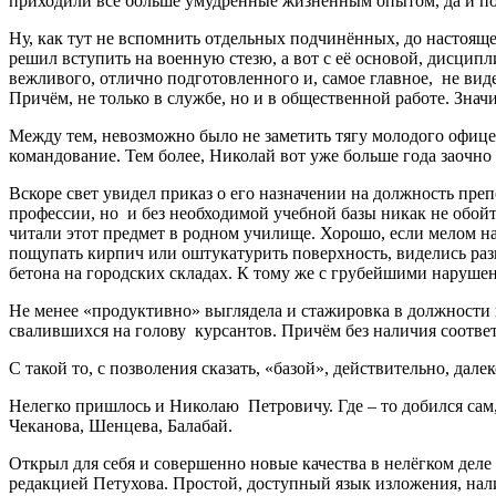
приходили всё больше умудрённые жизненным опытом, да и по 
Ну, как тут не вспомнить отдельных подчинённых, до настоящ
решил вступить на военную стезю, а вот с её основой, дисци
вежливого, отлично подготовленного и, самое главное, не виде
Причём, не только в службе, но и в общественной работе. Знач
Между тем, невозможно было не заметить тягу молодого офицер
командование. Тем более, Николай вот уже больше года заочно
Вскоре свет увидел приказ о его назначении на должность пре
профессии, но и без необходимой учебной базы никак не обойт
читали этот предмет в родном училище. Хорошо, если мелом н
пощупать кирпич или оштукатурить поверхность, виделись разв
бетона на городских складах. К тому же с грубейшими наруше
Не менее «продуктивно» выглядела и стажировка в должности м
свалившихся на голову курсантов. Причём без наличия соотв
С такой то, с позволения сказать, «базой», действительно, далек
Нелегко пришлось и Николаю Петровичу. Где – то добился сам
Чеканова, Шенцева, Балабай.
Открыл для себя и совершенно новые качества в нелёгком деле
редакцией Петухова. Простой, доступный язык изложения, нал