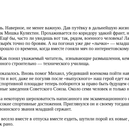
ль. Наверное, не менее важную. Дав путёвку в дальнейшую жизн
ник Мишка Куляхтин. Прохаживается по коридору эдакий франт, 
щё бы, часто ли увидишь вот так, рядом, военного человека! Л
озырёк точно по бровям. А на погонах уже две «лычки» — младши
прошло со времени, когда вместе гоняли мяч по интернетовскому
. Как понял уважаемый читатель, изнывающие размышления, кем
нного строительно — технического училища.
 оказалось. Вновь помог Михаил, убедивший военкома пойти на
ти и вот, даже не погуляв после «выпускного» наш герой едет на
спортивной площадке теперь поборются за право быть будущем о
ные заведения Советского Союза. Около семи человек и только н
 на некоторую шероховатость написанного им экзаменационного 
высокие спортивные достижения. Приглянулся он и своему тогда
 воинского звания младший сержант.
 весело вместе в отпуска вместе ездить, шутили порой их новые д
к рано.