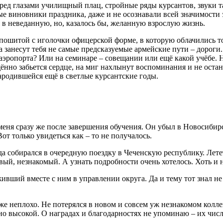
 перед глазами училищный плац, стройные ряды курсантов, звук
е виновники праздника, даже и не осознавали всей значимости э
 в неведанную, но, казалось бы, желанную взрослую жизнь.
, пошитой с иголочки офицерской форме, в которую облачились 
да занесут тебя не самые предсказуемые армейские пути – дороги
аэропорта? Или на семинаре – совещании или ещё какой учёбе. Н
щённо забьется сердце, на миг нахлынут воспоминания и не ост
ародившейся ещё в светлые курсантские годы.
еня сразу же после завершения обучения. Он убыл в Новосибирс
от только увидеться как – то не получалось.
ода собирался в очередную поездку в Чеченскую республику. Лет
, незнакомый. А узнать подробности очень хотелось. Хоть и не 
ивший вместе с ним в управлении округа. Да и тему тот знал н
же неплохо. Не потерялся в новом и совсем уж незнакомом кол
ьно высокой. О наградах и благодарностях не упоминаю – их чис