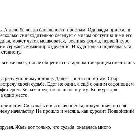
ь. А дело было, до банальности простым. Однажды приехал в
несколько снисходительно беседует с мигом обступившими его
адная, может чуток мешковатая, военная форма, первый курс
й сержант, командир отделения. И куда только подевалась та
 стадиону.
 всё же быть, после общения со старшим товарищем сменились
встречу упорному юноше. Далее – почти по нотам. Сбор
встречу своей судьбе. Едет не один, а ещё с одним сафоновцем
фицером. Биться предстояло не на шутку! Конкурс для
а одно место.
сочинения. Сказалась и высокая оценка, полученная по ещё
шнему начальству. Не прошло и месяца, как курсант Подвойский
рузья. Жаль вот только, что судьба оказалась много