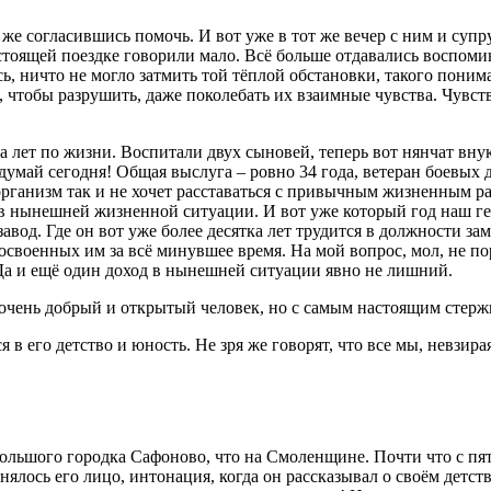
т же согласившись помочь. И вот уже в тот же вечер с ним и су
едстоящей поездке говорили мало. Всё больше отдавались воспом
ь, ничто не могло затмить той тёплой обстановки, такого поним
, чтобы разрушить, даже поколебать их взаимные чувства. Чувств
ка лет по жизни. Воспитали двух сыновей, теперь вот нянчат вну
 думай сегодня! Общая выслуга – ровно 34 года, ветеран боевых 
 организм так и не хочет расставаться с привычным жизненным р
в нынешней жизненной ситуации. И вот уже который год наш гер
од. Где он вот уже более десятка лет трудится в должности зам
своенных им за всё минувшее время. На мой вопрос, мол, не пор
! Да и ещё один доход в нынешней ситуации явно не лишний.
, очень добрый и открытый человек, но с самым настоящим стер
я в его детство и юность. Не зря же говорят, что все мы, невзи
ьшого городка Сафоново, что на Смоленщине. Почти что с пяти
енялось его лицо, интонация, когда он рассказывал о своём детс