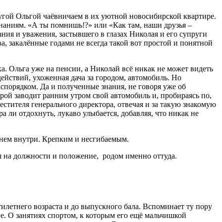
пругой Ольгой чаёвничаем в их уютной новосибирской квартире.
инаниям. «А ты помнишь!?» или «Как там, наши друзья –
ания и уважения, застывшего в глазах Николая и его супруги
а, закалённые годами не всегда такой вот простой и понятной
ка. Ольга уже на пенсии, а Николай всё никак не может видеть
действий, ухоженная дача за городом, автомобиль. Но
аспорядком. Да и полученные знания, не говоря уже об
ой заводит ранним утром свой автомобиль и, пробираясь по,
естителя генерального директора, отвечая и за такую знакомую
а ли отдохнуть, лукаво улыбается, добавляя, что никак не
жнем внутри. Крепким и несгибаемым.
рая на должности и положение, родом именно оттуда.
летнего возраста и до выпускного бала. Вспоминает ту пору
тве. О занятиях спортом, к которым его ещё мальчишкой