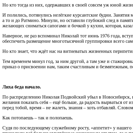
Но кто тогда из них, одержавших в своей совсем уж юной жизн
И полились, потянулись нелёгкие курсантские будни. Занятия 
а то и до Ратмино. Минули, но оставили глубокий след в памя
желающих сниматься сапогами и бочкой у кухни, которая, казал
Наверное, не раз вспоминал Николай тот июнь 1976 года, вст
обеспечить размещение многотысячной группировки всего само
Но кто знает, что ждёт нас на витиеватых жизненных перипети
Тем временем минул год, за ним другой, а там уже и стажиров
приказ о присвоении нам, таким счастливым и безмятежным, пе
Лиха беда начало.
По распределению Николая Подвойский убыл в Новосибирск, в у
желания показать себя – ещё больше, да радость вырваться от
перед тобой, время – не жалеть, знания – хоть отбавляй. Слов
Как потопаешь – так и полопаешь.
Судя по последующему служебному росту, «аппетит» у нашего 