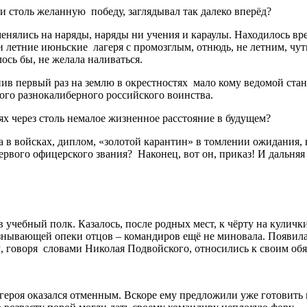
и столь желанную победу, заглядывал так далеко вперёд?
менялись на наряды, наряды ни учения и караулы. Находилось вр
ти летние июньские лагеря с промозглым, отнюдь, не летним, ч
ось бы, не желала наливаться.
упив первый раз на землю в окрестностях мало кому ведомой с
го разнокалиберного российского воинства.
ях через столь немалое жизненное расстояние в будущем?
ка в войсках, диплом, «золотой карантин» в томлении ожидания,
рвого офицерского звания? Наконец, вот он, приказ! И дальняя 
чебный полк. Казалось, после родных мест, к чёрту на кулички.
 изнывающей опеки отцов – командиров ещё не миновала. Появил
ом, говоря словами Николая Подвойского, относились к своим обя
героя оказался отменным. Вскоре ему предложили уже готовить 