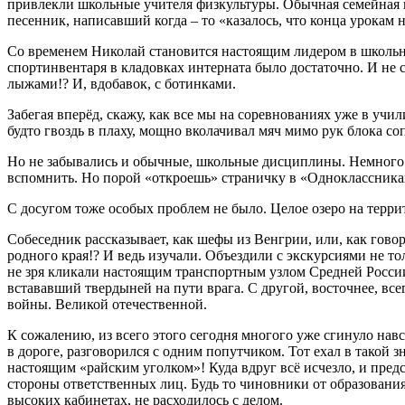
привлекли школьные учителя физкультуры. Обычная семейная па
песенник, написавший когда – то «казалось, что конца урокам н
Со временем Николай становится настоящим лидером в школьно
спортинвентаря в кладовках интерната было достаточно. И не
лыжами!? И, вдобавок, с ботинками.
Забегая вперёд, скажу, как все мы на соревнованиях уже в учи
будто гвоздь в плаху, мощно вколачивал мяч мимо рук блока со
Но не забывались и обычные, школьные дисциплины. Немного п
вспомнить. Но порой «откроешь» страничку в «Одноклассниках
С досугом тоже особых проблем не было. Целое озеро на терри
Собеседник рассказывает, как шефы из Венгрии, или, как гово
родного края!? И ведь изучали. Объездили с экскурсиями не то
не зря кликали настоящим транспортным узлом Средней России.
встававший твердыней на пути врага. С другой, восточнее, все
войны. Великой отечественной.
К сожалению, из всего этого сегодня многого уже сгинуло навс
в дороге, разговорился с одним попутчиком. Тот ехал в такой з
настоящим «райским уголком»! Куда вдруг всё исчезло, и пре
стороны ответственных лиц. Будь то чиновники от образования
высоких кабинетах, не расходилось с делом.