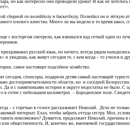
ра, но как интересно они проводили уроки! И как не хотелось п
ет!».
й сборной по волейболу и баскетболу. Полюбил он и лёгкую ат
 самого плохого качества. Много ли вы видели в то время школ
лище с восторгом смотрели, как взвивался над сеткой один из л
перников.
рихрамывал русский язык, но ничего, всегда рядом находились 
» и увидишь, как живут сегодня те, с кем когда – то учился и
тории, самое настоящее подсобное хозяйство.
рят сегодня, спонсоры, подарили детям самый настоящий туристс
лько достопримечательности области, но и соседней Белоруссии. 
 Да и с памятниками истории в округе недостатка не было. С од
го в сотне с небольшим километрах – Бородинское поле. Свидете
егда – с горечью в голосе рассказывает Николай. Дело не только
накомый интернат. Ехал, чтобы забрать оттуда сестру. Мол, усло
дставить невозможно? Думается, продолжает Николай, причина в
 или общественность. И, конечно же, вменяемой государственной