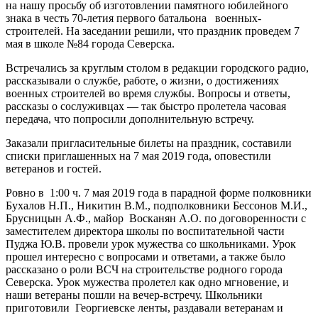
на нашу просьбу об изготовлении памятного юбилейного
знака в честь 70-летия первого батальона военных-
строителей. На заседании решили, что праздник проведем 7
мая в школе №84 города Северска.
Встречались за круглым столом в редакции городского радио,
рассказывали о службе, работе, о жизни, о достижениях
военных строителей во время службы. Вопросы и ответы,
рассказы о сослуживцах — так быстро пролетела часовая
передача, что попросили дополнительную встречу.
Заказали пригласительные билеты на праздник, составили
списки приглашенных на 7 мая 2019 года, оповестили
ветеранов и гостей.
Ровно в 1:00 ч. 7 мая 2019 года в парадной форме полковники
Бухалов Н.П., Никитин В.М., подполковники Бессонов М.И.,
Брусницын А.Ф., майор Восканян А.О. по договоренности с
заместителем директора школы по воспитательной части
Пуджа Ю.В. провели урок мужества со школьниками. Урок
прошел интересно с вопросами и ответами, а также было
рассказано о роли ВСЧ на строительстве родного города
Северска. Урок мужества пролетел как одно мгновение, и
наши ветераны пошли на вечер-встречу. Школьники
приготовили Георгиевске ленты, раздавали ветеранам и