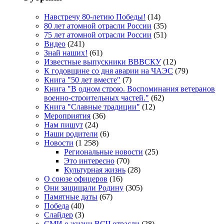
Навстречу 80-летию Победы!
(14)
80 лет атомной отрасли России
(35)
75 лет атомной отрасли России
(51)
Видео
(241)
Знай наших!
(61)
Известные выпускники ВВВСКУ
(12)
К годовщине со дня аварии на ЧАЭС
(79)
Книга "50 лет вместе"
(7)
Книга "В одном строю. Воспоминания ветеранов
военно-строительных частей."
(62)
Книга "Славные традиции"
(12)
Мероприятия
(36)
Нам пишут
(24)
Наши родители
(6)
Новости
(1 258)
Региональные новости
(25)
Это интересно
(70)
Культурная жизнь
(28)
О союзе офицеров
(16)
Они защищали Родину
(305)
Памятные даты
(67)
Победа
(40)
Слайдер
(3)
СМИ о жизни ВСЧ отрасли
(28)