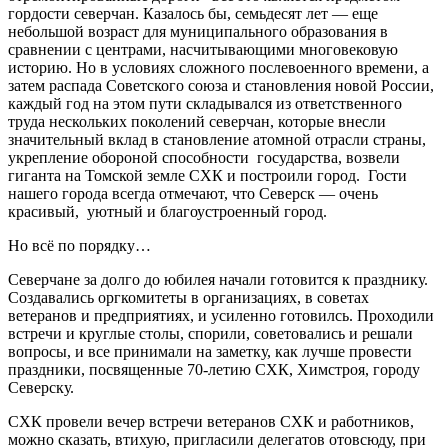
гордости северчан. Казалось бы, семьдесят лет — еще
небольшой возраст для муниципального образования в
сравнении с центрами, насчитывающими многовековую
историю. Но в условиях сложного послевоенного времени, а
затем распада Советского союза и становления новой России,
каждый год на этом пути складывался из ответственного
труда нескольких поколений северчан, которые внесли
значительный вклад в становление атомной отрасли страны,
укрепление обороной способности государства, возвели
гиганта на Томской земле СХК и построили город. Гости
нашего города всегда отмечают, что Северск — очень
красивый, уютный и благоустроенный город.
Но всё по порядку…
Северчане за долго до юбилея начали готовится к празднику.
Создавались оргкомитеты в организациях, в советах
ветеранов и предприятиях, и усиленно готовилсь. Проходили
встречи и круглые столы, спорили, советовались и решали
вопросы, и все принимали на заметку, как лучше провести
праздники, посвященные 70-летию СХК, Химстроя, городу
Северску.
СХК провели вечер встречи ветеранов СХК и работников,
можно сказать, втихую, пригласили делегатов отовсюду, при