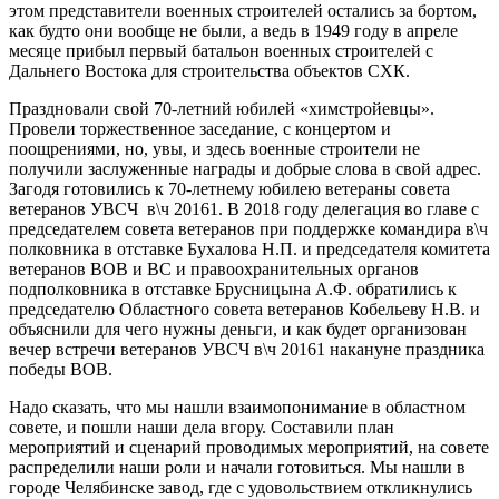
этом представители военных строителей остались за бортом,
как будто они вообще не были, а ведь в 1949 году в апреле
месяце прибыл первый батальон военных строителей с
Дальнего Востока для строительства объектов СХК.
Праздновали свой 70-летний юбилей «химстройевцы».
Провели торжественное заседание, с концертом и
поощрениями, но, увы, и здесь военные строители не
получили заслуженные награды и добрые слова в свой адрес.
Загодя готовились к 70-летнему юбилею ветераны совета
ветеранов УВСЧ в\ч 20161. В 2018 году делегация во главе с
председателем совета ветеранов при поддержке командира в\ч
полковника в отставке Бухалова Н.П. и председателя комитета
ветеранов ВОВ и ВС и правоохранительных органов
подполковника в отставке Брусницына А.Ф. обратились к
председателю Областного совета ветеранов Кобельеву Н.В. и
объяснили для чего нужны деньги, и как будет организован
вечер встречи ветеранов УВСЧ в\ч 20161 накануне праздника
победы ВОВ.
Надо сказать, что мы нашли взаимопонимание в областном
совете, и пошли наши дела вгору. Составили план
мероприятий и сценарий проводимых мероприятий, на совете
распределили наши роли и начали готовиться. Мы нашли в
городе Челябинске завод, где с удовольствием откликнулись