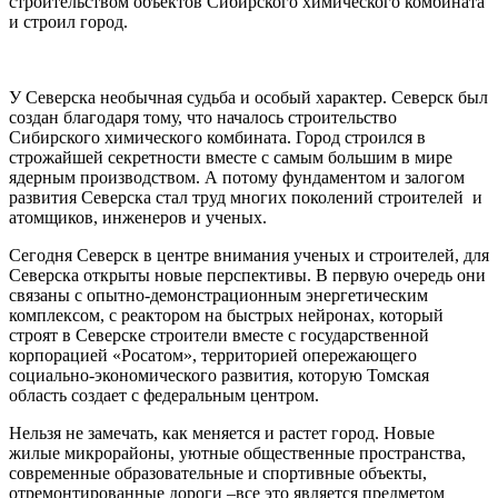
строительством объектов Сибирского химического комбината
и строил город.
У Северска необычная судьба и особый характер. Северск был
создан благодаря тому, что началось строительство
Сибирского химического комбината. Город строился в
строжайшей секретности вместе с самым большим в мире
ядерным производством. А потому фундаментом и залогом
развития Северска стал труд многих поколений строителей и
атомщиков, инженеров и ученых.
Сегодня Северск в центре внимания ученых и строителей, для
Северска открыты новые перспективы. В первую очередь они
связаны с опытно-демонстрационным энергетическим
комплексом, с реактором на быстрых нейронах, который
строят в Северске строители вместе с государственной
корпорацией «Росатом», территорией опережающего
социально-экономического развития, которую Томская
область создает с федеральным центром.
Нельзя не замечать, как меняется и растет город. Новые
жилые микрорайоны, уютные общественные пространства,
современные образовательные и спортивные объекты,
отремонтированные дороги –все это является предметом