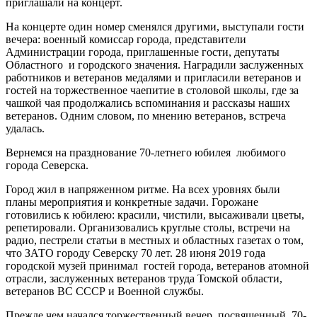
приглашали на концерт.
На концерте один номер сменялся другими, выступали гости
вечера: военный комиссар города, представители
Администрации города, приглашенные гости, депутаты
Областного и городского значения. Наградили заслуженных
работников и ветеранов медалями и пригласили ветеранов и
гостей на торжественное чаепитие в столовой школы, где за
чашкой чая продолжались вспоминания и рассказы наших
ветеранов. Одним словом, по мнению ветеранов, встреча
удалась.
Вернемся на празднование 70-летнего юбилея любимого
города Северска.
Город жил в напряженном ритме. На всех уровнях были
планы мероприятия и конкретные задачи. Горожане
готовились к юбилею: красили, чистили, высаживали цветы,
репетировали. Организовались круглые столы, встречи на
радио, пестрели статьи в местных и областных газетах о том,
что ЗАТО городу Северску 70 лет. 28 июня 2019 года
городской музей принимал гостей города, ветеранов атомной
отрасли, заслуженных ветеранов труда Томской области,
ветеранов ВС СССР и Военной службы.
Прежде чем начался торжественный вечер, посвященный 70-