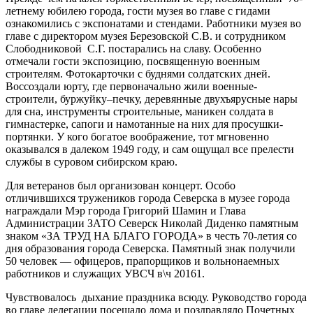
летнему юбилею города, гости музея во главе с гидами
ознакомились с экспонатами и стендами. Работники музея во
главе с директором музея Березовской С.В. и сотрудником
Слободниковой С.Г. постарались на славу. Особенно
отмечали гости экспозицию, посвященную военным
строителям. Фотокарточки с буднями солдатских дней.
Воссоздали юрту, где первоначально жили военные-
строители, буржуйку–печку, деревянные двухъярусные нары
для сна, инструменты строительные, маникен солдата в
гимнастерке, сапоги и намотанные на них для просушки-
портянки. У кого богатое воображение, тот мгновенно
оказывался в далеком 1949 году, и сам ощущал все прелести
службы в суровом сибирском краю.
Для ветеранов был организован концерт. Особо
отличившихся тружеников города Северска в музее города
награждали Мэр города Григорий Шамин и Глава
Администрации ЗАТО Северск Николай Диденко памятным
знаком «ЗА ТРУД НА БЛАГО ГОРОДА» в честь 70-летия со
дня образования города Северска. Памятный знак получили
50 человек — офицеров, прапорщиков и вольнонаемных
работников и служащих УВСЧ в\ч 20161.
Чувствовалось дыхание праздника всюду. Руководство города
во главе делегации посещало дома и поздравляло Почетных