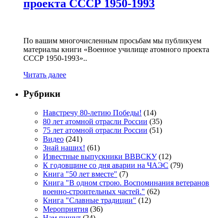
проекта СССР 1950-1993
По вашим многочисленным просьбам мы публикуем
материалы книги «Военное училище атомного проекта
СССР 1950-1993»..
Читать далее
Рубрики
Навстречу 80-летию Победы!
(14)
80 лет атомной отрасли России
(35)
75 лет атомной отрасли России
(51)
Видео
(241)
Знай наших!
(61)
Известные выпускники ВВВСКУ
(12)
К годовщине со дня аварии на ЧАЭС
(79)
Книга "50 лет вместе"
(7)
Книга "В одном строю. Воспоминания ветеранов
военно-строительных частей."
(62)
Книга "Славные традиции"
(12)
Мероприятия
(36)
Нам пишут
(24)