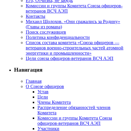
Его, Отчизна, не забудь
Комиссии и группы Комитета Союза офицеров-
ветеранов ВСЧ АЭП
Контакты
Михаил Шолохов. «Они сражались за Родину»
(Главы из романа)
Поиск сослуживцев
Политика конфиденциальности
Список состава комитета «Союза офицеров —
ветеранов военно-строительных частей атомной
энергетики и промышленности»
Цели союза офицеров-ветеранов ВСЧ АЭП
Навигация
Главная
О Союзе офицеров
Устав
Цели
Члены Комитета
Распределение обязанностей членов
Комитета
Комиссии и группы Комитета Союза
офицеров-ветеранов ВСЧ АЭП
Участники