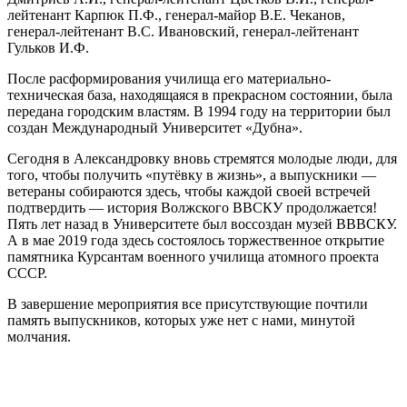
лейтенант Карпюк П.Ф., генерал-майор В.Е. Чеканов,
генерал-лейтенант В.С. Ивановский, генерал-лейтенант
Гульков И.Ф.
После расформирования училища его материально-
техническая база, находящаяся в прекрасном состоянии, была
передана городским властям. В 1994 году на территории был
создан Международный Университет «Дубна».
Сегодня в Александровку вновь стремятся молодые люди, для
того, чтобы получить «путёвку в жизнь», а выпускники —
ветераны собираются здесь, чтобы каждой своей встречей
подтвердить — история Волжского ВВСКУ продолжается!
Пять лет назад в Университете был воссоздан музей ВВВСКУ.
А в мае 2019 года здесь состоялось торжественное открытие
памятника Курсантам военного училища атомного проекта
СССР.
В завершение мероприятия все присутствующие почтили
память выпускников, которых уже нет с нами, минутой
молчания.