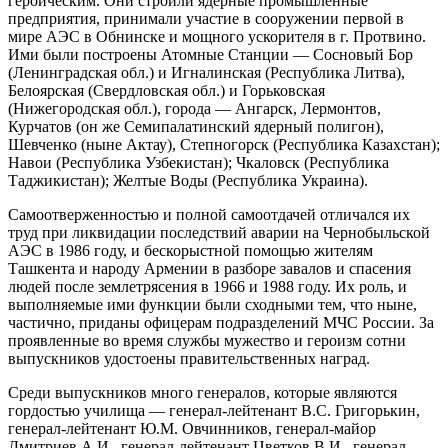
героическим. Они строили ядерные промышленные
предприятия, принимали участие в сооружении первой в
мире АЭС в Обнинске и мощного ускорителя в г. Протвино.
Ими были построены Атомные Станции — Сосновый Бор
(Ленинградская обл.) и Игналинская (Республика Литва),
Белоярская (Свердловская обл.) и Горьковская
(Нижегородская обл.), города — Ангарск, Лермонтов,
Курчатов (он же Семипалатинский ядерный полигон),
Шевченко (ныне Актау), Степногорск (Республика Казахстан);
Навои (Республика Узбекистан); Чкаловск (Республика
Таджикистан); Желтые Воды (Республика Украина).
Самоотверженностью и полной самоотдачей отличался их
труд при ликвидации последствий аварии на Чернобыльской
АЭС в 1986 году, и бескорыстной помощью жителям
Ташкента и народу Армении в разборе завалов и спасения
людей после землетрясения в 1966 и 1988 году. Их роль, и
выполняемые ими функции были сходными тем, что ныне,
частично, приданы офицерам подразделений МЧС России. За
проявленные во время службы мужество и героизм сотни
выпускников удостоены правительственных наград.
Среди выпускников много генералов, которые являются
гордостью училища — генерал-лейтенант В.С. Григорькин,
генерал-лейтенант Ю.М. Овчинников, генерал-майор
Дмитриев А.И., генерал-лейтенант Цветков В.И., генерал-