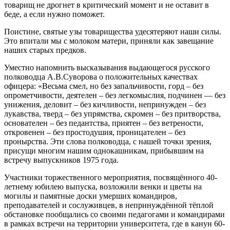
товарищ не дрогнет в критический момент и не оставит в
беде, а если нужно поможет.
Поистине, святые узы товарищества удесятеряют наши силы.
Это впитали мы с молоком матери, приняли как завещание
наших старых предков.
Уместно напомнить высказывания выдающегося русского
полководца А.В.Суворова о положительных качествах
офицера: «Весьма смел, но без запальчивости, горд – без
опрометчивости, деятелен – без легкомыслия, подчинен — без
унижения, деловит – без кичливости, непринужден – без
лукавства, тверд – без упрямства, скромен – без притворства,
основателен – без педантства, приятен – без ветрености,
откровенен – без простодушия, проницателен – без
пронырства. Эти слова полководца, с нашей точки зрения,
присущи многим нашим однокашникам, прибывшим на
встречу выпускников 1975 года.
Участники торжественного мероприятия, посвящённого 40-
летнему юбилею выпуска, возложили венки и цветы на
могилы и памятные доски умерших командиров,
преподавателей и сослуживцев, в непринуждённой тёплой
обстановке пообщались со своими педагогами и командирами
в рамках встречи на территории университета, где в канун 60-