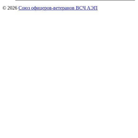
© 2026
Союз офицеров-ветеранов ВСЧ АЭП