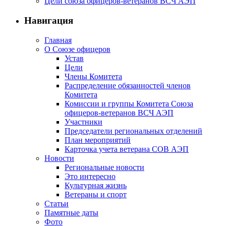
Цели союза офицеров-ветеранов ВСЧ АЭП
Навигация
Главная
О Союзе офицеров
Устав
Цели
Члены Комитета
Распределение обязанностей членов
Комитета
Комиссии и группы Комитета Союза
офицеров-ветеранов ВСЧ АЭП
Участники
Председатели региональных отделений
План мероприятий
Карточка учета ветерана CОВ АЭП
Новости
Региональные новости
Это интересно
Культурная жизнь
Ветераны и спорт
Статьи
Памятные даты
Фото