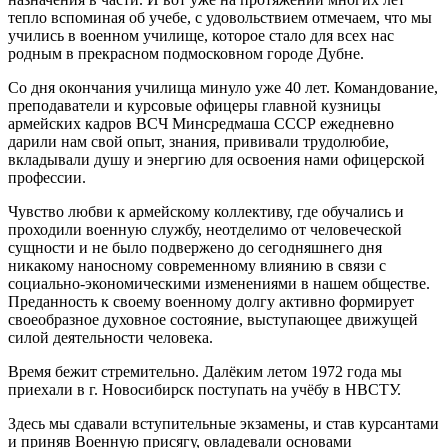
тепло вспоминая об учебе, с удовольствием отмечаем, что мы
учились в военном училище, которое стало для всех нас
родным в прекрасном подмосковном городе Дубне.
Со дня окончания училища минуло уже 40 лет. Командование,
преподаватели и курсовые офицеры главной кузницы
армейских кадров ВСЧ Минсредмаша СССР ежедневно
дарили нам свой опыт, знания, прививали трудолюбие,
вкладывали душу и энергию для освоения нами офицерской
профессии.
Чувство любви к армейскому коллективу, где обучались и
проходили военную службу, неотделимо от человеческой
сущности и не было подвержено до сегодняшнего дня
никакому наносному современному влиянию в связи с
социально-экономическими изменениями в нашем обществе.
Преданность к своему военному долгу активно формирует
своеобразное духовное состояние, выступающее движущей
силой деятельности человека.
Время бежит стремительно. Далёким летом 1972 года мы
приехали в г. Новосибирск поступать на учёбу в НВСТУ.
Здесь мы сдавали вступительные экзамены, и став курсантами
и приняв Военную присягу, овладевали основами