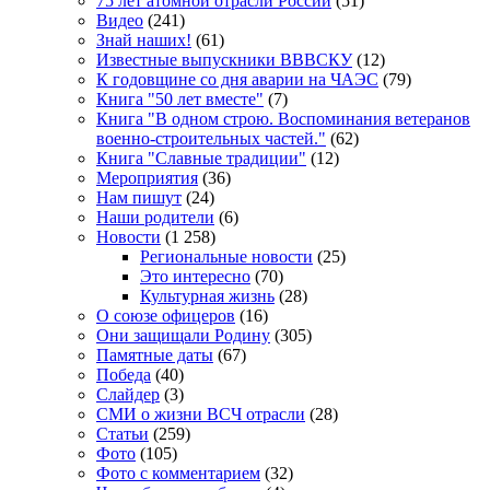
75 лет атомной отрасли России
(51)
Видео
(241)
Знай наших!
(61)
Известные выпускники ВВВСКУ
(12)
К годовщине со дня аварии на ЧАЭС
(79)
Книга "50 лет вместе"
(7)
Книга "В одном строю. Воспоминания ветеранов
военно-строительных частей."
(62)
Книга "Славные традиции"
(12)
Мероприятия
(36)
Нам пишут
(24)
Наши родители
(6)
Новости
(1 258)
Региональные новости
(25)
Это интересно
(70)
Культурная жизнь
(28)
О союзе офицеров
(16)
Они защищали Родину
(305)
Памятные даты
(67)
Победа
(40)
Слайдер
(3)
СМИ о жизни ВСЧ отрасли
(28)
Статьи
(259)
Фото
(105)
Фото с комментарием
(32)