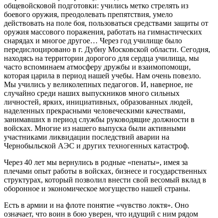
общевойсковой подготовки: учились метко стрелять из
боевого оружия, преодолевать препятствия, умело
действовать на поле боя, пользоваться средствами защиты от
оружия массового поражения, работать на гимнастических
снарядах и многое другое… Через год училище было
передислоцировано в г. Дубну Московской области. Сегодня,
находясь на территории дорогого для сердца училища, мы
часто вспоминаем атмосферу дружбы и взаимопомощи,
которая царила в период нашей учебы. Нам очень повезло.
Мы учились у великолепных педагогов. И, наверное, не
случайно среди наших выпускников много сильных
личностей, ярких, инициативных, образованных людей,
наделенных прекрасными человеческими качествами,
занимавших в период службы руководящие должности в
войсках. Многие из нашего выпуска были активными
участниками ликвидации последствий аварии на
Чернобыльской АЭС и других техногенных катастроф.
Через 40 лет мы вернулись в родные «пенаты», имея за
плечами опыт работы в войсках, бизнесе и государственных
структурах, который позволил внести свой весомый вклад в
оборонное и экономическое могущество нашей страны.
Есть в армии и на флоте понятие «чувство локтя». Оно
означает, что воин в бою уверен, что идущий с ним рядом