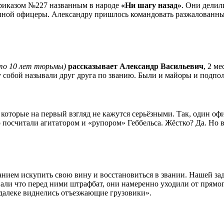
Приказом №227 названным в народе
«Ни шагу назад»
. Они делил
диной офицеры. Александру пришлось командовать разжалованны
то 10 лет тюрьмы)
рассказывает Александр Васильевич
, 2 м
собой называли друг друга по званию. Были и майоры и подпо
е которые на первый взгляд не кажутся серьёзными. Так, один о
го посчитали агитатором и «рупором» Геббельса. Жёстко? Да. Но 
ием искупить свою вину и восстановиться в звании. Нашей за
вали что перед ними штрафбат, они намеренно уходили от прямог
вдалеке виднелись отъезжающие грузовики».