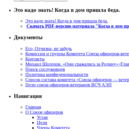
Это надо знать! Когда в дом пришла беда.
Это надо знать! Когда в дом пришла беда.
Скачать PDF-версию материала "Когда в дом п
Документы
Его, Отчизна, не забудь
Комиссии и группы Комитета Союза офицеров-ве
Контакты
Михаил Шолохов. «Они сражались за Родину» (Глав
Поиск сослуживцев
Политика конфиденциальности
Список состава комитета «Союза офицеров — вете
Цели союза офицеров-ветеранов ВСЧ АЭП
Навигация
Главная
О Союзе офицеров
Устав
Цели
Члены Комитета