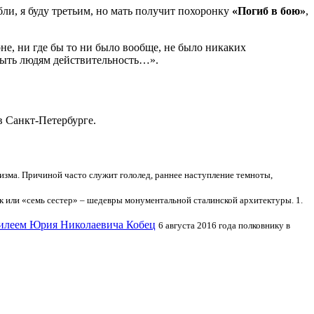
бли, я буду третьим, но мать получит похоронку
«Погиб в бою»
,
не, ни где бы то ни было вообще, не было никаких
крыть людям действительность…».
в Санкт-Петербурге.
зма. Причиной часто служит гололед, раннее наступление темноты,
ок или «семь сестер» – шедевры монументальной сталинской архитектуры. 1.
билеем Юрия Николаевича Кобец
6 августа 2016 года полковнику в