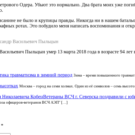
метрового Одера. Убьют это нормально. Два брата моих уже поги
ю.
писанине не было и крупицы правды. Никогда ни в нашем батальо
штрафных ротах. Это побудило меня написать воспоминания и от
ксандр Васильевич Пыльцын
сильевич Пыльцын умер 13 марта 2018 года в возрасте 94 лет 
ика травматизма в зимний период
Зима – время повышенного травмати
 высотках
Москва – город на семи холмах. Один из её символов – семь высот
Ветераны ВСЧ г. Северска поздравили с ю
оюза офицеров-ветеранов ВСЧ АЭП" […]
ы
*