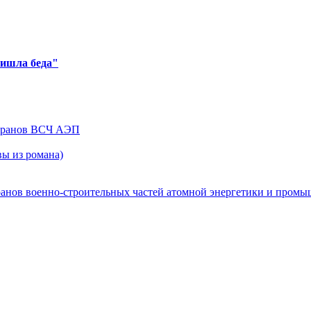
ришла беда"
теранов ВСЧ АЭП
ы из романа)
ранов военно-строительных частей атомной энергетики и пром