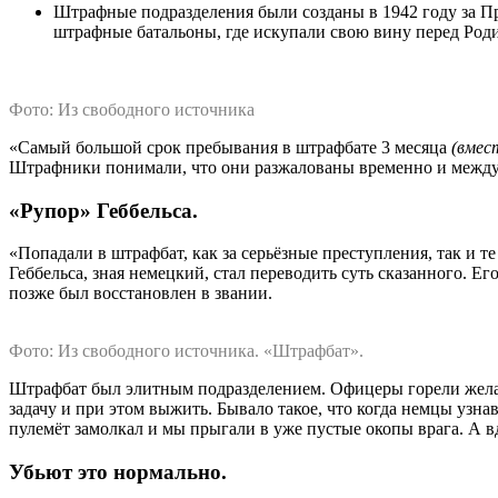
Штрафные подразделения были созданы в 1942 году за 
штрафные батальоны, где искупали свою вину перед Ро
Фото: Из свободного источника
«Самый большой срок пребывания в штрафбате 3 месяца
(вмес
Штрафники понимали, что они разжалованы временно и между 
«Рупор» Геббельса.
«Попадали в штрафбат, как за серьёзные преступления, так и т
Геббельса, зная немецкий, стал переводить суть сказанного. Е
позже был восстановлен в звании.
Фото: Из свободного источника. «Штрафбат».
Штрафбат был элитным подразделением. Офицеры горели желан
задачу и при этом выжить. Бывало такое, что когда немцы узна
пулемёт замолкал и мы прыгали в уже пустые окопы врага. А 
Убьют это нормально.