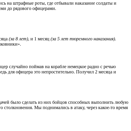
ись на штрафные роты, где отбывали наказание солдаты и
ми до рядового офицерами.
есяца
(за 8 лет)
, и 1 месяц
(за 5 лет тюремного наказания)
.
лковники».
фицер случайно поймав на корабле немецкое радио с речью
ведь для офицера это непростительно. Получил 2 месяца и
дачей было сделать из них бойцов способных выполнить любую
о столкновения. Мы поднимались в атаку, через какое-то время