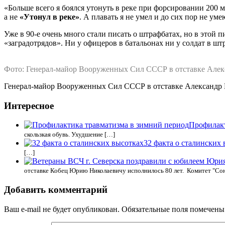
«Больше всего я боялся утонуть в реке при форсировании 200 
а не
«Утонул в реке»
. А плавать я не умел и до сих пор не уме
Уже в 90-е очень много стали писать о штрафбатах, но в этой 
«заградотрядов». Ни у офицеров в батальонах ни у солдат в 
Фото: Генерал-майор Вооруженных Сил СССР в отставке Але
Генерал-майор Вооруженных Сил СССР в отставке Александр Ва
Интересное
Профилакт
скользкая обувь. Ухудшение […]
32 факта о сталинских
[…]
отставке Кобец Юрию Николаевичу исполнилось 80 лет. Комитет "С
Добавить комментарий
Ваш e-mail не будет опубликован.
Обязательные поля помечен