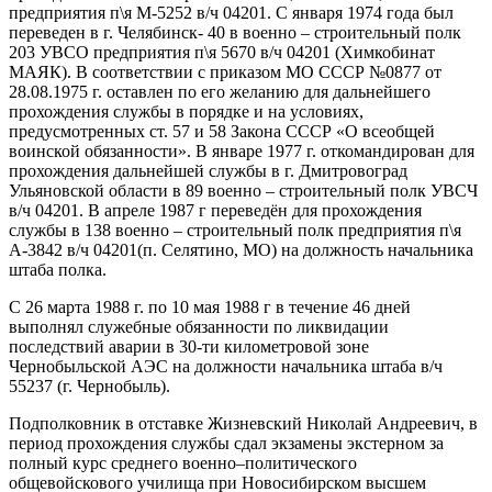
предприятия п\я М-5252 в/ч 04201. C января 1974 года был
переведен в г. Челябинск- 40 в военно – строительный полк
203 УВСО предприятия п\я 5670 в/ч 04201 (Химкобинат
МАЯК). В соответствии с приказом МО СССР №0877 от
28.08.1975 г. оставлен по его желанию для дальнейшего
прохождения службы в порядке и на условиях,
предусмотренных ст. 57 и 58 Закона СССР «О всеобщей
воинской обязанности». В январе 1977 г. откомандирован для
прохождения дальнейшей службы в г. Дмитровоград
Ульяновской области в 89 военно – строительный полк УВСЧ
в/ч 04201. В апреле 1987 г переведён для прохождения
службы в 138 военно – строительный полк предприятия п\я
А-3842 в/ч 04201(п. Селятино, МО) на должность начальника
штаба полка.
С 26 марта 1988 г. по 10 мая 1988 г в течение 46 дней
выполнял служебные обязанности по ликвидации
последствий аварии в 30-ти километровой зоне
Чернобыльской АЭС на должности начальника штаба в/ч
55237 (г. Чернобыль).
Подполковник в отставке Жизневский Николай Андреевич, в
период прохождения службы сдал экзамены экстерном за
полный курс среднего военно–политического
общевойскового училища при Новосибирском высшем