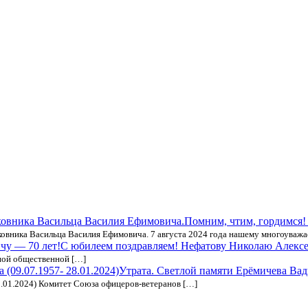
Помним, чтим, гордимся!
лковника Васильца Василия Ефимовича. 7 августа 2024 года нашему многоуваж
С юбилеем поздравляем! Нефатову Николаю Алексе
ной общественной […]
Утрата. Светлой памяти Ерёмичева Вади
8.01.2024) Комитет Союза офицеров-ветеранов […]