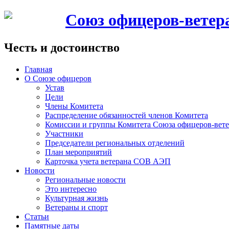
Союз офицеров-вете
Честь и достоинство
Главная
О Союзе офицеров
Устав
Цели
Члены Комитета
Распределение обязанностей членов Комитета
Комиссии и группы Комитета Союза офицеров-ве
Участники
Председатели региональных отделений
План мероприятий
Карточка учета ветерана CОВ АЭП
Новости
Региональные новости
Это интересно
Культурная жизнь
Ветераны и спорт
Статьи
Памятные даты