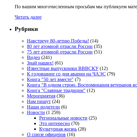
По вашим многочисленным просьбам мы публикуем мате
Читать далее
Рубрики
Навстречу 80-летию Победы!
(14)
80 лет атомной отрасли России
(35)
75 лет атомной отрасли России
(51)
Видео
(241)
Знай наших!
(61)
Известные выпускники ВВВСКУ
(12)
К годовщине со дня аварии на ЧАЭС
(79)
Книга "50 лет вместе"
(7)
Книга "В одном строю. Воспоминания ветеранов во
Книга "Славные традиции"
(12)
Мероприятия
(36)
Нам пишут
(24)
Наши родители
(6)
Новости
(1 259)
Региональные новости
(25)
Это интересно
(70)
Культурная жизнь
(28)
О союзе офицеров
(16)