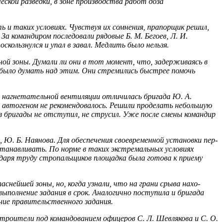
ской разведки, в зоне производства работ доза
 и таких условиях. Чувствуя их сомнения, прапорщик решил,
а командиром последовали рядовые Б. М. Бегоев, Л. И.
кользнулся и упал в завал. Медлить было нельзя.
ой зоны. Думали ли они в тот момент, что, задерживаясь в
 было думать над этим. Они стремились быстрее помочь
я нагнетательной вентиляции отличилась бригада Ю. А.
 авто­геном не рекомендовалось. Решили проделать небольшую
з бригады не отступил, не струсил. Уже после смены командир
Ю. Б. Наянова. Для обеспечения своевременной установки пер­
та­навливать. По норме в таких экстремальных условиях
одаря труду стропальщиков площадка была готова к приему
нейшей зоны, но, когда узнали, что на грани срыва нахо­
выполнение задания в срок. Аналогично поступила и бригада
ние правительственного задания.
строители под командованием офицеров С. Л. Шевлякова и С. О.