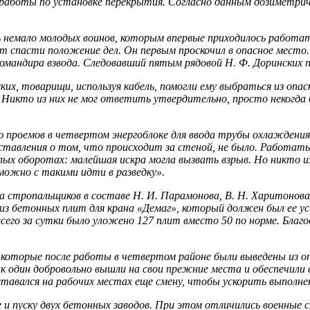
 ра­боты по установке перекрытия. Согласно данным дозиметриче­
 немало молодых воинов, которым впервые приходилось работать
спасти положение дел. Он первым проскочил в опасное место. З
мандира взвода. Следовавший пятым рядовой Н. Ф. Доринских пос
 товарищи, используя кабель, помогли ему выбраться из опасн
Никто из них не мог ответить утвердительно, просто некогда
ю проемов в четвертом энергоблоке для ввода трубы охлажде­ни
тав­ления о том, что происходит за стеной, не было. Работать
алых оборотах: малейшая искра могла вызвать взрыв. Но никто и
 можно с такими идти в разведку».
тропальщиков в составе Н. И. Парамонова, В. Н. Харитонова, 
из бетонных плит для крана «Демаг», который должен был ее ус
сего за сутки было уложено 127 плит вместо 50 по норме. Благ
оторые после работы в четвертом районе были выведены из опас
ак один добровольно вышли на свои прежние места и обеспечили 
а­вался на рабочих местах еще смену, чтобы ускорить выполне
 и пуску двух бетонных заводов. При этом отличились во­енные 