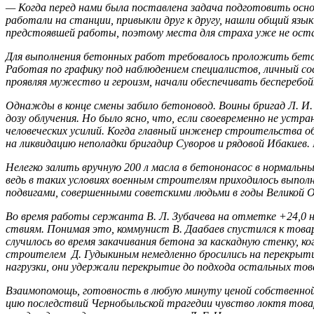
— Когда перед нами была поставлена задача подготовить основ
работали на станции, привыкли друг к другу, нашли общий язы
предстоявшей работы, поэтому места для страха уже не остав
Для выполнения бетонных работ требовалось проложить бетонов
Работая по графику под наблюдением специалистов, личный с
проявляя мужество и героизм, начали обеспечивать бесперебой­
Однажды в конце смены забило бетоновод. Воины бригад Л. И. 
дозу облучения. Но было ясно, что, если своевременно не уст
человеческих усилий. Когда главный инженер строи­тельства об
на ликвидацию неполадки бригадир Суворов и ря­довой Ибакиев.
Нелегко залить вручную 200 л масла в бетононасос в нор­мальн
ведь в таких условиях военным строителям приходилось выполн
подвигами, совершенными советскими людьми в годы Великой 
Во время работы сержанта В. Л. Зубачева на отметке +24,0 н
ствиям. Понимая это, коммунист В. Даабаев спустился к това­
случилось во время закачивания бетона за каскадную стенку, к
строителем Д. Гудыкиным немедленно бросились на перекрытие
нагрузки, они удержали перекрытие до подхода остальных тов
Взаимопомощь, готовность в любую минуту ценой собствен­ной
цию последствий Чернобыльской трагедии чувство локтя това­