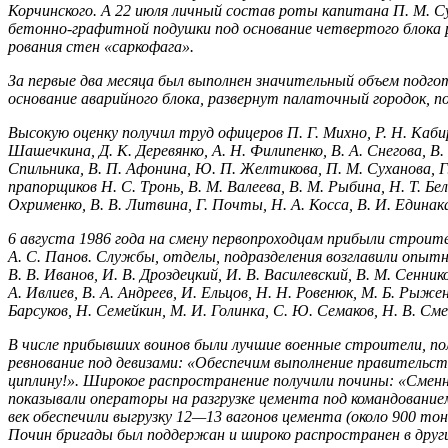
Корчинского. А 22 июля личный состав роты капитана П. М. С
бетонно-графитной подушки под основание четвертого бло­ка 
рования стен «саркофага».
За первые два месяца был выполнен значительный объем подго
основание аварийного блока, развернут палаточный городок, п
Высокую оценку получил труд офицеров П. Г. Михно, Р. Н. Кабиро
Шашечкина, Д. К. Деревянко, А. Н. Филипенко, В. А. Снегова, В. 
Спильника, В. П. Афонина, Ю. П. Желтикова, П. М. Суханова, Г.
прапорщиков Н. С. Тронь, В. М. Валее­ва, В. М. Рыбина, Н. Т. Беле
Охрименко, В. В. Литвина, Г. Почты, Н. А. Косса, В. И. Единака
6 августа 1986 года на смену первопроходцам прибыли строи­т
А. С. Панов. Службы, отделы, подразделения возглавили опытные
В. В. Иванов, И. В. Дроздецкий, И. В. Василев­ский, В. М. Сеннико
А. Ивлиев, В. А. Андреев, И. Ельцов, Н. Н. Ровенюк, М. Б. Рыженк
Барсуков, Н. Семейкин, М. И. Голинка, С. Ю. Семаков, Н. В. См
В числе прибывших воинов были лучшие военные строители, пол
ревнование под девизами: «Обеспечим выполнение правитель­с
циплину!». Широкое распространение получили почины: «Смен­
показывали операторы на разгрузке цемента под командование
век обеспечили выгрузку 12—13 вагонов цемента (около 900 тон
Почин бригады был поддержан и широко распростра­нен в други