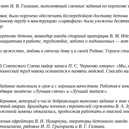
ант И. В. Галишин, выполнявший сменные задания по пе­ревозк
ков, было поручено обеспечить бесперебойную доставку бетона 
женному труду в конструкцию «саркофага» были уложены десятки
р.
перевозке бетона, командир взвода старший прапорщик В. М. Ид
циа­тива в работе, трудолюбие, забота о подчиненных — вот т
мужество, любовь к отчему дому и к своей Родине. Героем стано
й Советского Союза майор запаса П. С. Черненко говорил: «Мы,
оический труд навеки останется в памяти людской. Спасибо ва
адание выполнили в срок и с хорошим качеством. Работая в зо
­ходящие вымпелы «Лучшая смена» и «Лучший экипаж».
рников, который в числе добровольцев выполнял зада­ние в зоне 
ий аварии. Бригадиры военных строителей сержанты В. А. Зуба
оженной замены отказались, продолжая работать в опасной зоне 
ения ефрейтора В. Н. Назарчука, операторы бетонного завода 
тазалиева, рядовых И. П. Григорьева и В. Г. Галкина.