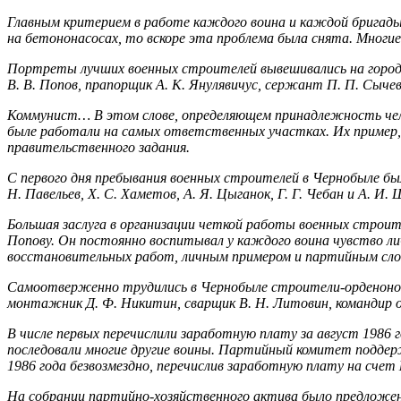
Главным критерием в работе каждого воина и каждой брига­ды 
на бетононасосах, то вскоре эта проблема была снята. Мно­ги
Портреты лучших военных строителей вывешивались на го­род
В. В. Попов, прапорщик А. К. Янулявичус, сержант П. П. Сы­чев
Коммунист… В этом слове, определяющем принадлежность чело
быле работали на самых ответственных участках. Их пример, 
правительственного задания.
С первого дня пребывания военных строителей в Чернобыле был с
Н. Павельев, X. С. Хаметов, А. Я. Цыганок, Г. Г. Чебан и А. И.
Большая заслуга в организации четкой работы военных строи
Попову. Он постоянно воспитывал у каждого воина чувство лич
восста­новительных работ, личным примером и партийным слов
Самоотверженно трудились в Чернобыле строители-ордено­носц
монтажник Д. Ф. Никитин, сварщик В. Н. Литовин, командир о
В числе первых перечислили заработную плату за август 1986 
последовали многие другие воины. Партийный комитет поддерж
1986 года безвозмездно, перечислив заработную плату на счет
На собрании партийно-хозяйственного актива было предло­жено