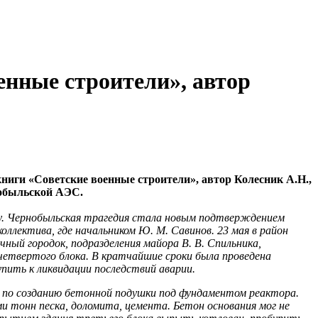
енные строители», автор
иги «Советские военные строители», автор Колесник А.Н.,
нобыльской АЭС.
гу. Чернобыльская трагедия стала новым подтверждением
лек­тива, где начальником Ю. М. Савинов. 23 мая в район
ный городок, подразделения майора В. В. Спильника,
 четвертого блока. В кратчайшие сроки была проведена
ить к ликвидации по­следствий аварии.
т по созда­нию бетонной подушки под фундаментом реактора.
 тонн песка, доломита, цемента. Бетон основания мог не