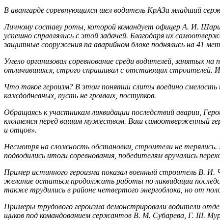
В авангарде соревнующихся шел водитель КрАЗа младший серж
Личному составу роты, которой командует офицер А. И. Ша­ри
успешно справлялись с этой задачей. Благодаря их самоотвер
защитные сооружения па аварийном блоке поднялись на 41 мет
Умело организовал соревнование среди водителей, занятых на 
отличившихся, строго спрашивал с отстающих строителей. Ини
Что такое героизм? В этом понятии слиты воедино смелость и 
каждодневных, пусть не громких, поступков.
Обращаясь к участникам ликвидации последствий аварии, Геро
клоняемся перед вашим мужеством. Ваш самоотверженный ге­р
и отцов».
Несмотря на сложность обстановки, строители не терялись. З
подводились итоги соревнования, победителям вручались пере
Пример истинного героизма показал военный строитель В. И. Че
желание остаться продолжать работы по ликвидации последств
также трудились в районе четвертого энергоблока, но от пол
Примеры трудового героизма демонстрировали водители от­дел
щиков под командованием сержантов В. М. Субарева, Г. III. Мур