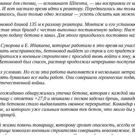
ание для стенки, — вспоминает Шпехта, — мы восприняли ее как 
к. И вот настало время идти к реактору. Передвигались мы толь
а­лось, было только одно желание — успеть сделать как можно
од длиной 135 м к разлому реактора. Монтаж и его уста­новку 
остав этих бригад с честью выполнил поставленную задачу. На
ную подачу бетона в завал. Для этого приходилось постоянно на
Суворова и Е. Ибакиева, которые работали в это время на учас
ранить неисправность, бетоновод выйдет из строя и его придет
ратился к военным строителям с просьбой вновь вой­ти в зону, 
 Бетоновод был спасен, раствор продолжал непре­рывно поступат
ых условиях. Но если эта работа выполняется в несколь­ких метр
ять буквально все виды работ. Они совершали героиче­ские подв
Отечественной войны.
еожиданно обнаружилась утечка бетона, которая с каждой ми­н
рищу с отметки +27,0 и мешками с песком заделал брешь, лик­в
огда бетоном стало выдавливать оконное перекрытие. Командир в
, из кото­рого уже сильным потоком тек бетон, что могло бы 
арищей.
 жизни помочь товарищу, которому грозит опасность, всегда от
рища помогало военным строителям совершать невозможное. Вот