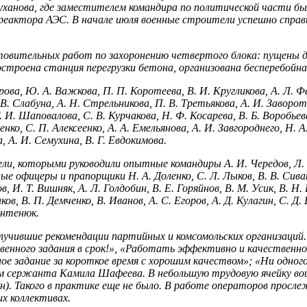
уханова, где заместителем командира по политической части бы
реактора АЭС. В начале июля военные строители успешно справ
товительных работ по захоронению четвертого блока: пу­щены 
остроена станция перегрузки бетона, организована бесперебой­
ва, Ю. А. Важкова, П. П. Коротеева, В. И. Кругли­кова, А. Л. Фед
В. Слабуна, А. Н. Стрельникова, П. В. Третья­кова, А. И. Завороти
 И. Шаповалова, С. В. Курчакова, Н. Ф. Косарева, В. Б. Воробьев
нко, С. П. Алексеенко, А. А. Емель­янова, А. И. Завгороднего, Н. А
, А. И. Семухина, В. Г. Евдокимова.
ели, которыми руководили опытные командиры А. И. Чередов, Л. 
 офицеры и прапорщики Н. А. Доленко, С. Л. Лыков, В. В. Сивако
в, И. Т. Вишняк, А. Л. Голдобин, В. Е. Го­ряйнов, В. М. Усик, В. Н
ов, В. П. Демченко, В. Иванов, А. С. Егоров, А. Д. Кулагин, С. Д.
ентенюк.
учившие рекомендации партийных и комсомольских организа­ций. 
твенного задания в срок!», «Работать эффективно и качественн
ное задание за короткое время с хорошим качеством»; «Ни од­н
м сержанта Камила Шафеева. В небольшую трудовую ячейку во­ш
н). Такого в практике еще не было. В работе опе­раторов просл
х коллективах.