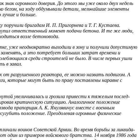
знак огромного доверия. До этого мы уже около двух не­дель
ко бегом, на ходу обдумывали детали, мельчайшие элементы
 лучше и больше.
поручили бригадам И. П. Пригорнева и Т. Г. Кустаева.
ступил ответственный момент подачи бетона. И те же люди,
ходиться возле бетоновода.
тке, уже неоднократно выходили в зону и получили допу­стимую
ся заменять, а это потребует больших затрат времени и
колеблющихся среди строителей не было. В числе первых ушли
ь в завал.
ах от разрушенного реактора, ее можно назвать подви­гом. А
иги, которые могут быть по праву поставлены наравне с
утой увеличивалась и грозила привести к тяжелым послед­
идировав критическую ситуацию. Аналогичное положение
зво­да прапорщик А. К. Янулявичус вместе с военным
усугубить положение. Преодолевая огромные физические
личали воинов Советской Армии. Во время борьбы за ликвида­
 один из примеров войскового братства. 14 ноября 1986 года