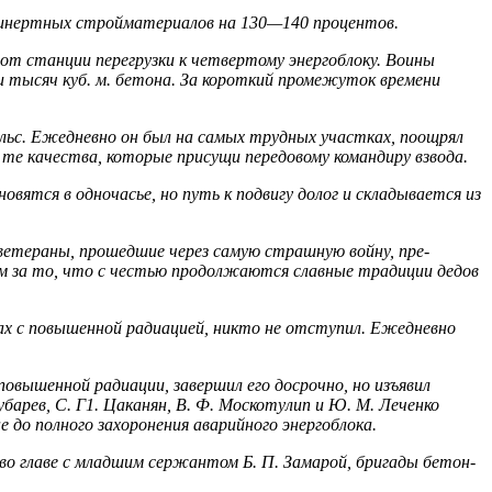
е инертных стройматериалов на 130—140 процентов.
от станции перегрузки к четвертому энергоблоку. Воины
 ты­сяч куб. м. бетона. За короткий промежуток времени
ельс. Ежедневно он был на самых трудных участках, поощрял
е каче­ства, которые присущи передовому командиру взвода.
вятся в одночасье, но путь к подвигу долог и складывается из
 ветераны, прошедшие через самую страшную войну, пре­
м за то, что с честью продолжаются славные традиции дедов
нах с повышенной радиацией, никто не отступил. Ежедневно
повышенной радиации, завершил его досрочно, но изъявил
рев, С. Г1. Цаканян, В. Ф. Москотулип и Ю. М. Леченко
до полного захоронения аварийного энергоблока.
во главе с младшим сержантом Б. П. Замарой, бригады бетон­