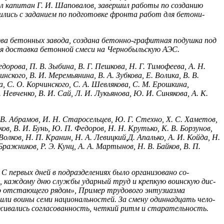
л капитан Г. И. Шаповалов, завершил работы по созданию
ились с заданием по подготовке фронта работ для бетони­
два бетонных завода, создана бетонно-графитная подушка под
ная доставка бетонной смеси на Чернобыльскую АЭС.
орова, П. В. Зыбина, В. Г. Пешкова, Н. Г. Тимо­феева, А. Н.
нского, В. И. Меремьянина, В. А. Зубкова, Е. Волика, В. В.
а, С. О. Корчинского, С. А. Шевлякова, С. М. Ерошкина,
. Невченко, В. И. Сай, Л. И. Лу­кьянова, Ю. И. Синякова, А. К.
В. Абрамов, И. Н. Старосельцев, Ю. Г. Стехно, X. С. Хаметов,
в, В. И. Бунь, Ю. П. Федоров, Н. Н. Крутько, К. В. Борзунов,
. Волков, Н. П. Кранин, Н. А. Левицкий,Д. Апалько, А. И. Койда, Н.
 Бражников, Р. Э. Кунц, А. А. Мартынов, Н. В. Байков, В. П.
С первых дней в подразделениях было организовано со­
о, каждому дню службы ударный труд и крепкую воинскую дис­
ого отстающего рядом», Пример трудового энтузиазма
ли воины семи национальностей. За смену одиннадцать чело­
еживались согласованность, четкий ритм и стара­тельность.