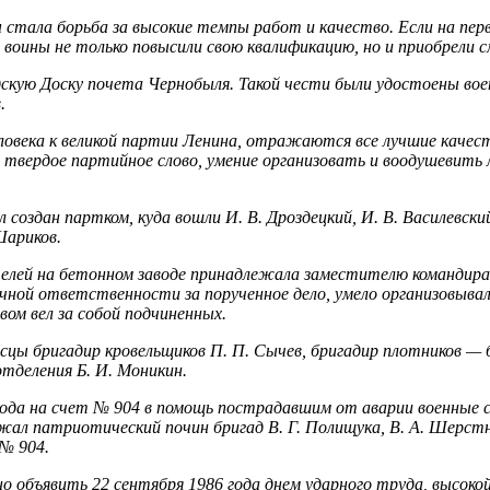
стала борьба за высокие темпы работ и качество. Если на перв
е воины не только повысили свою квалификацию, но и приоб­рели
скую Доску почета Чернобыля. Такой чести были удостоены во
.
века к великой партии Ленина, отражаются все лучшие ка­чест
твердое партийное слово, умение организовать и воодушевить 
оздан партком, куда вошли И. В. Дроздецкий, И. В. Васи­левский,
 Шариков.
­телей на бетонном заводе принадлежала заместителю командир
ной от­ветственности за порученное дело, умело организовывал 
ом вел за собой подчиненных.
ы бригадир кровельщиков П. П. Сычев, бригадир плотников — б
тделения Б. И. Моникин.
года на счет № 904 в помощь пострадавшим от аварии во­енные 
ал патриотический почин бригад В. Г. Полищука, В. А. Шерстн
 № 904.
 объявить 22 сентября 1986 года днем ударного труда, вы­соко