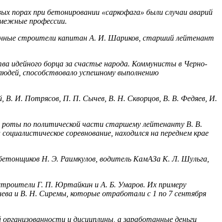
ых порах при бетонировании «саркофага» были случаи ава­рий
 смежные профессии.
енные строители капитан А. И. Шариков, старший лейтенант
ва идейного борца за счастье народа. Коммунисты в Черно­
лю­дей, способствовало успешному выполнению
 В. И. Потрясов, П. П. Сычев, В. Н. Скворцов, В. В. Федяев, И.
а роты по политической части старшему лейтенанту В. В.
социа­листическое соревнование, находился на переднем крае
етонщиков Н. Э. Раимкулов, водитель КамАЗа К. Л. Шульга,
строители Г. П. Юртайкин и А. Б. Умаров. Их примеру
ева и В. Н. Сиремы, которые отработали с 1 по 7 сентября
й организованности и дисциплины, а заработанные деньги