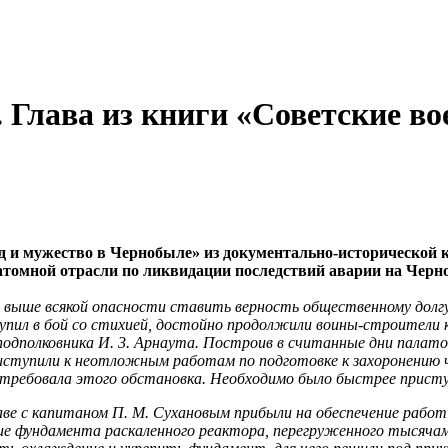
 Глава из книги «Советские во
и мужество в Чернобыле» из документально-исторической кн
 атомной отрасли по ликвидации последствий аварии на Чер
ие выше всякой опасности ставить верность общественному дол
ил в бой со стихией, достойно продолжили воины-строители кол
дпол­ковника И. 3. Арнаута. Построив в считанные дни палаточ
 приступили к неотложным работам по подготовке к захоронению
требовала этого обста­новка. Необходимо было быстрее приступ
аве с капи­таном П. М. Сухановым прибыли на обеспечение рабо
 фундамента раскаленного реактора, перегруженного тысячами