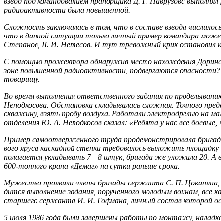
взвод под командованием прапорщика Д. Г. Наврузова выполнял
радиоактивности была повышенной.
Сложность заключалась в том, что в составе взвода числилось
что в данной ситуации только личный пример командира может 
Степанов, II. И. Нетесов. И тут тревожный крик оста­новил ко
С помощью прожектора обнаружив место нахождения Доринских,
зоне повышенной радиоактивности, подвергаются опасности? 
товарищу.
Во время выполнения ответственного задания по проделыва­ни
Неподкосова. Обстановка складывалась сложная. Точного предс
сква­жину, взять пробу воздуха. Работали электродрелью на м
отделения Ю. А. Неподкосов сказал: «Ребята у нас все боевые,
Пример самоотверженного труда продемонстрировала бригада с
вого яруса каскадной стенки требовалось выложить площадку 
полага­ется укладывать 7—8 штук, бригада же уложила 20. А в
600-тон­ного крана «Демаг» на сутки раньше срока.
Мужество проявили члены бригады сержанта С. П. Цоканяна, к
дится выполнение задания, порученного молодым воинам, все к
старшего сержанта И. И. Гофмана, личный состав которой ост
5 июля 1986 года были завершены работы по монтажу, на­ладке