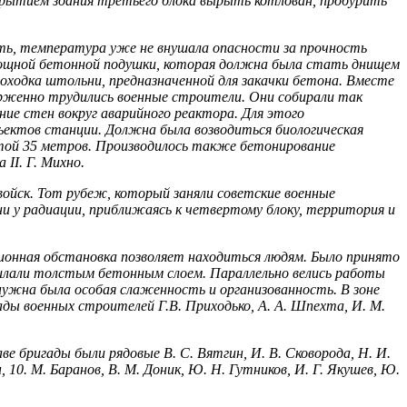
крытием здания треть­его блока вырыть котлован, пробурить
ь, тем­пература уже не внушала опасности за прочность
мощной бетон­ной подушки, которая должна была стать днищем
оходка штольни, предназначенной для закачки бетона. Вместе
ерженно трудились во­енные строители. Они собирали так
ие стен вокруг аварийного реактора. Для этого
объектов станции. Должна была возводиться биологическая
отой 35 метров. Производилось также бетонирование
II. Г. Михно.
войск. Тот рубеж, который заняли советские военные
 у радиации, приближаясь к четвертому блоку, территория и
ционная обстановка позволяет находиться людям. Было принято
тилали тол­стым бетонным слоем. Параллельно велись работы
 нужна была особая слаженность и организованность. В зоне
ы военных строи­телей Г.В. Приходько, А. А. Шпехта, И. М.
е бригады были рядовые В. С. Вятгин, И. В. Сковорода, Н. И.
н, 10. М. Баранов, В. М. Доник, Ю. Н. Гутников, И. Г. Яку­шев, Ю.