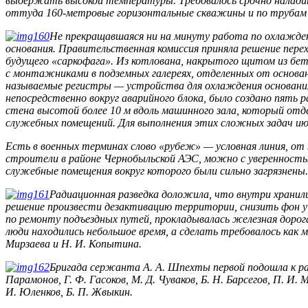
выдержать высокой температуры. Требовалось срочно наладит
оттуда 160-метровые го­ризонтальные скважины и по трубам 
Не прекращавшаяся ни на минуту работа по охлажде
основания. Правительственная комиссия приняла решение пер
будущего «сар­кофага». Из котлована, накрытого щитом из бе
с монтажниками в подземных галереях, отделенных от основан
называемые регистры — устройства для охлаждения основания р
непосредственно вокруг аварийного блока, было создано пять 
стена высотой более 10 м вдоль машинного зала, который от
служебных помещений. Для выполнения этих сложных задач июн
Есть в военных терминах слово «рубеж» — условная линия, от
строители в районе Чернобыльской АЭС, можно с уверенность
служебные по­мещения вокруг которого были сильно загрязнены.
Радиационная разведка доложила, что внутри хранил
решение произвести дезактивацию территории, снизить фон у 
по ремонту подъездных путей, прокладывалась железная дорога
люди находились небольшое время, а сделать требовалось как 
Мирзаева и Н. И. Копытина.
Бригада сержанта А. А. Шпехты первой подошла к раз
Па­рамонов, Г. Ф. Гасоков, М. Д. Чуваков, Б. Н. Барсегов, П. И. 
И. Юленков, Б. П. Жвыкин.