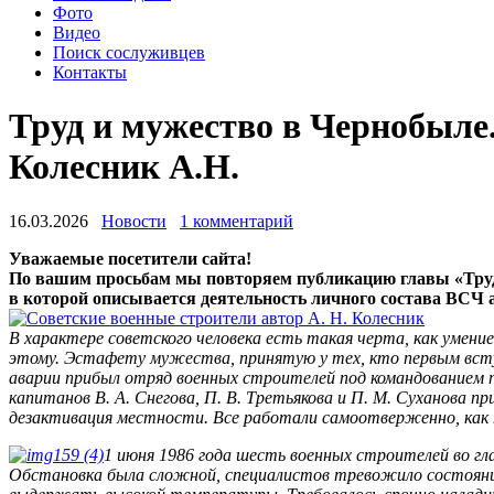
Фото
Видео
Поиск сослуживцев
Контакты
Труд и мужество в Чернобыле.
Колесник А.Н.
16.03.2026
Новости
1 комментарий
Уважаемые посетители сайта!
По вашим просьбам мы повторяем публикацию главы «Труд 
в которой описывается деятельность личного состава ВСЧ
В характере советского человека есть такая черта, как умен
этому. Эстафету мужества, принятую у тех, кто первым вступ
аварии прибыл отряд военных строителей под командованием по
капитанов В. А. Снегова, П. В. Третьякова и П. М. Суханова
дезактивация мест­ности. Все работали самоотверженно, как 
1 июня 1986 года шесть военных строителей во гл
Обстановка была сложной, специалистов тревожило состояние