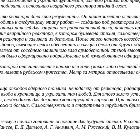
ь охлаждение и укре­пить фундамент, для чего решили под при
подавать к основанию ава­рийного реактора жидкий азот.
нию реактора дала свои результаты. Он начал заметно остыват
еходить к сле­дующему этапу работ — созданию под реактором 
тонных панелей для защиты от радиоактивной пыли, началась пр
ия аварийного реак­тора, в котором бушевала стихия, самоотв
еактора и заливали их бетоном. После этого началось возведен
районов, имеющих целью обеспечить изоля­цию блока от других 
делялся от соседнего машинного зала армобетонной стеной выс
я было сформировано подразделение под командованием офицера 
 которой отсчитывается начало или конец каких-либо действий 
ю назвать ру­бежом мужества. Метр за метром отвоевывали они
ища от­ходов ядерного топлива, неподалеку от реактора, радиа
входа в хра­нилище и укрывать там людей. Для этого землю ус
, необходи­мая для доставки конструкций и каркасов. При этом
можно больше. Са­моотверженно и старательно трудились бригад
лому и начала готовить основание для будущей стенки. В состав
Манеев, Е. Д. Дятлов, А. Г. Акимкин, А. М. Ржевский, В. И. Кула­ги