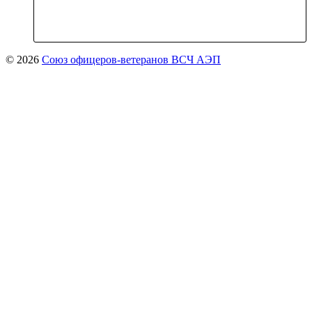
© 2026
Союз офицеров-ветеранов ВСЧ АЭП