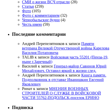
СМИ о жизни ВСЧ отрасли
(28)
Статьи
(259)
Фото
(105)
Фото с комментарием
(32)
Чернобыльские будни
(4)
Честь имею
(59)
Последние комментарии
Андрей Перепелятников
к записи
Памяти
ветерана Великой Отечественной войны Карелова
Василия Потаповича
TALIB
к записи
Войсковая часть 55201 (Пенза-19,
ныне г.Заречный)
Василий
к записи
Генерал-майор Савинов Юрий
Михайлович. Оставил яркий в жизни след.
Андрей Перепелятников
к записи
Книга памяти.
Подполковник в отставке Иванишкин Евгений
Яковлевич
Ринат
к записи
МНЕНИЯ ВОЕННЫХ
СТРОИТЕЛЕЙ О СЛУЖБЕ В ВОЙСКОВОЙ
ЧАСТИ 55762-ПОДОЛЬСК-поселок ЕРИНО
Подписка