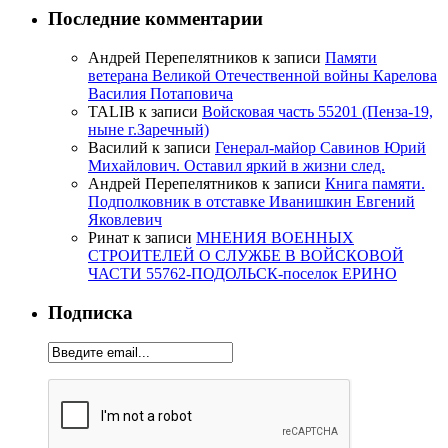
Последние комментарии
Андрей Перепелятников
к записи
Памяти
ветерана Великой Отечественной войны Карелова
Василия Потаповича
TALIB
к записи
Войсковая часть 55201 (Пенза-19,
ныне г.Заречный)
Василий
к записи
Генерал-майор Савинов Юрий
Михайлович. Оставил яркий в жизни след.
Андрей Перепелятников
к записи
Книга памяти.
Подполковник в отставке Иванишкин Евгений
Яковлевич
Ринат
к записи
МНЕНИЯ ВОЕННЫХ
СТРОИТЕЛЕЙ О СЛУЖБЕ В ВОЙСКОВОЙ
ЧАСТИ 55762-ПОДОЛЬСК-поселок ЕРИНО
Подписка