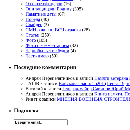
О союзе офицеров
(16)
Они защищали Родину
(305)
Памятные даты
(67)
Победа
(40)
Слайдер
(3)
СМИ о жизни ВСЧ отрасли
(28)
Статьи
(259)
Фото
(105)
Фото с комментарием
(32)
Чернобыльские будни
(4)
Честь имею
(59)
Последние комментарии
Андрей Перепелятников
к записи
Памяти ветерана
TALIB
к записи
Войсковая часть 55201 (Пенза-19, 
Василий
к записи
Генерал-майор Савинов Юрий Мих
Андрей Перепелятников
к записи
Книга памяти. П
Ринат
к записи
МНЕНИЯ ВОЕННЫХ СТРОИТЕЛЕЙ
Подписка