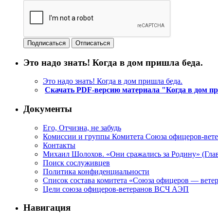
Это надо знать! Когда в дом пришла беда.
Это надо знать! Когда в дом пришла беда.
Скачать PDF-версию материала "Когда в дом п
Документы
Его, Отчизна, не забудь
Комиссии и группы Комитета Союза офицеров-ве
Контакты
Михаил Шолохов. «Они сражались за Родину» (Глав
Поиск сослуживцев
Политика конфиденциальности
Список состава комитета «Союза офицеров — вете
Цели союза офицеров-ветеранов ВСЧ АЭП
Навигация