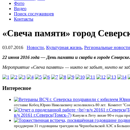
Фото
Видео
Поиск сослуживцев
Контакты
«Свеча памяти» город Северск
03.07.2016
Новости
,
Культурная жизнь
,
Региональные новости
22 июня 2016 года — День памяти и скорби в городе Северске
Мероприятие «Свеча памяти» — никто не забыт, ничто не за
Интересное
отставке Кобец Юрию Николаевичу исполнилось 80 лет. Комитет "С
в/ч 20161 г.Северск(Томск-7)
Канули в Лету лихие 90-е годы пр
преддверии 31 годовщины трагедии на Чернобыльской АЭС в Большом