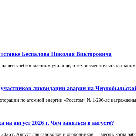
отставке Беспалова Николая Викторовича
 нашей учебе в военном училище, о тех знаменательных и запо
 участников ликвидации аварии на Чернобыльско
орпорации по атомной энергии «Росатом» № 1/296-лс награждены
на август 2026 г. Чем заняться в августе?
 2026 г. Август для садоводов и огородников — месяц, когда ра