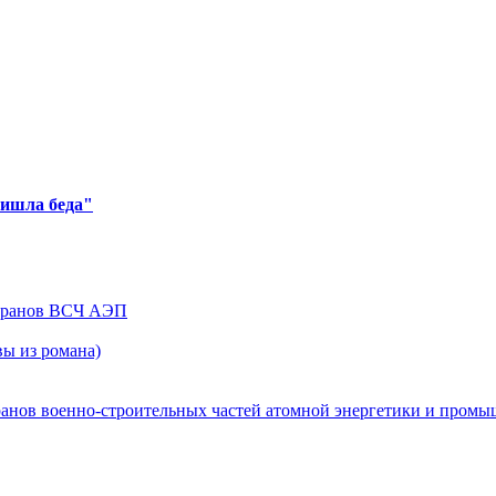
ришла беда"
теранов ВСЧ АЭП
ы из романа)
ранов военно-строительных частей атомной энергетики и пром