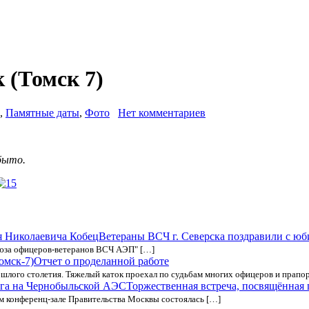
 (Томск 7)
,
Памятные даты
,
Фото
Нет комментариев
.
быто.
Ветераны ВСЧ г. Северска поздравили с ю
оюза офицеров-ветеранов ВСЧ АЭП" […]
Отчет о проделанной работе
ошлого столетия. Тяжелый каток проехал по судьбам многих офицеров и прап
Торжественная встреча, посвящённая
 конференц-зале Правительства Москвы состоялась […]