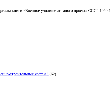
риалы книги «Военное училище атомного проекта СССР 1950-19
енно-строительных частей."
(62)