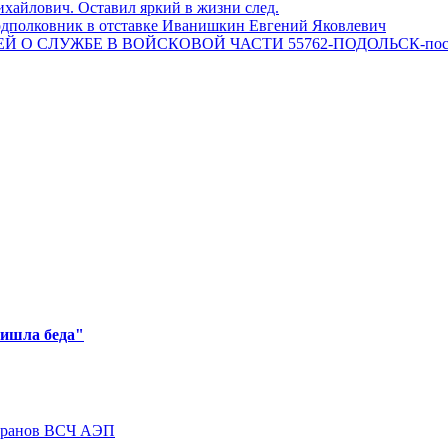
айлович. Оставил яркий в жизни след.
одполковник в отставке Иванишкин Евгений Яковлевич
 О СЛУЖБЕ В ВОЙСКОВОЙ ЧАСТИ 55762-ПОДОЛЬСК-пос
ришла беда"
теранов ВСЧ АЭП