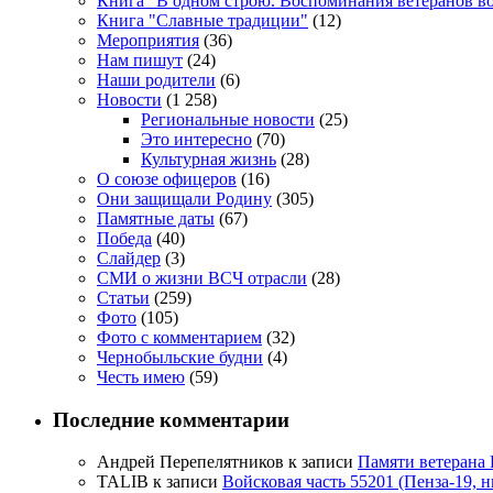
Книга "В одном строю. Воспоминания ветеранов во
Книга "Славные традиции"
(12)
Мероприятия
(36)
Нам пишут
(24)
Наши родители
(6)
Новости
(1 258)
Региональные новости
(25)
Это интересно
(70)
Культурная жизнь
(28)
О союзе офицеров
(16)
Они защищали Родину
(305)
Памятные даты
(67)
Победа
(40)
Слайдер
(3)
СМИ о жизни ВСЧ отрасли
(28)
Статьи
(259)
Фото
(105)
Фото с комментарием
(32)
Чернобыльские будни
(4)
Честь имею
(59)
Последние комментарии
Андрей Перепелятников
к записи
Памяти ветерана
TALIB
к записи
Войсковая часть 55201 (Пенза-19, 