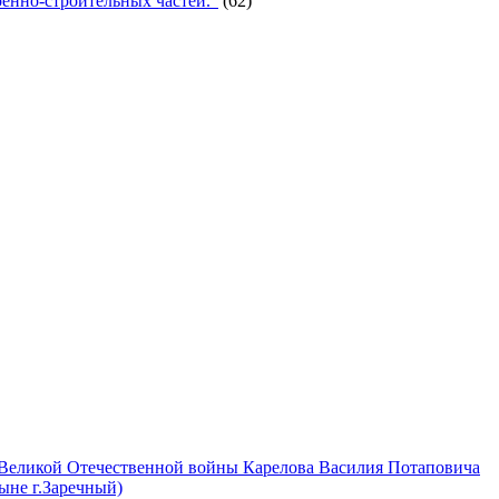
енно-строительных частей."
(62)
 Великой Отечественной войны Карелова Василия Потаповича
ныне г.Заречный)