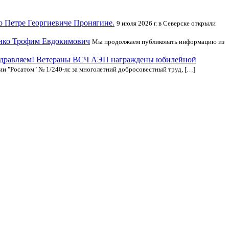
 о Петре Георгиевиче Пронягине.
9 июля 2026 г. в Северске открыли
енко Трофим Евдокимович
Мы продолжаем публиковать информацию из
дравляем! Ветераны ВСЧ АЭП награждены юбилейной
ии "Росатом" № 1/240-лс за многолетний добросовестный труд, […]