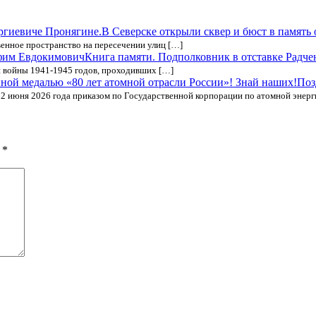
В Северске открыли сквер и бюст в память
венное пространство на пересечении улиц […]
Книга памяти. Подполковник в отставке Радч
 войны 1941-1945 годов, проходивших […]
Поз
22 июня 2026 года приказом по Государственной корпорации по атомной энерг
ы
*