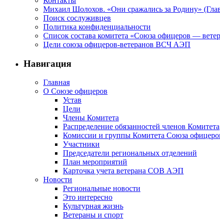
Контакты
Михаил Шолохов. «Они сражались за Родину» (Глав
Поиск сослуживцев
Политика конфиденциальности
Список состава комитета «Союза офицеров — вете
Цели союза офицеров-ветеранов ВСЧ АЭП
Навигация
Главная
О Союзе офицеров
Устав
Цели
Члены Комитета
Распределение обязанностей членов Комитета
Комиссии и группы Комитета Союза офицер
Участники
Председатели региональных отделений
План мероприятий
Карточка учета ветерана CОВ АЭП
Новости
Региональные новости
Это интересно
Культурная жизнь
Ветераны и спорт