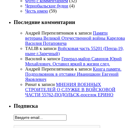
Фото с комментарием
(32)
Чернобыльские будни
(4)
Честь имею
(59)
Последние комментарии
Андрей Перепелятников
к записи
Памяти
ветерана Великой Отечественной войны Карелова
Василия Потаповича
TALIB
к записи
Войсковая часть 55201 (Пенза-19,
ныне г.Заречный)
Василий
к записи
Генерал-майор Савинов Юрий
Михайлович. Оставил яркий в жизни след.
Андрей Перепелятников
к записи
Книга памяти.
Подполковник в отставке Иванишкин Евгений
Яковлевич
Ринат
к записи
МНЕНИЯ ВОЕННЫХ
СТРОИТЕЛЕЙ О СЛУЖБЕ В ВОЙСКОВОЙ
ЧАСТИ 55762-ПОДОЛЬСК-поселок ЕРИНО
Подписка