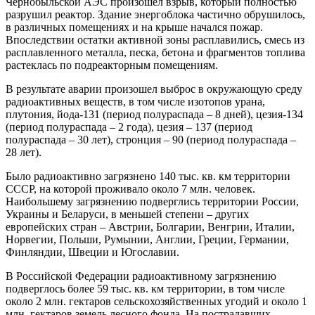
Чернобыльской АЭС произошел взрыв, который полностью
разрушил реактор. Здание энергоблока частично обрушилось,
в различных помещениях и на крыше начался пожар.
Впоследствии остатки активной зоны расплавились, смесь из
расплавленного металла, песка, бетона и фрагментов топлива
растеклась по подреакторным помещениям.
В результате аварии произошел выброс в окружающую среду
радиоактивных веществ, в том числе изотопов урана,
плутония, йода-131 (период полураспада – 8 дней), цезия-134
(период полураспада – 2 года), цезия – 137 (период
полураспада – 30 лет), стронция – 90 (период полураспада –
28 лет).
Было радиоактивно загрязнено 140 тыс. кв. км территории
СССР, на которой проживало около 7 млн. человек.
Наибольшему загрязнению подверглись территории России,
Украины и Беларуси, в меньшей степени – других
европейских стран – Австрии, Болгарии, Венгрии, Италии,
Норвегии, Польши, Румынии, Англии, Греции, Германии,
Финляндии, Швеции и Югославии.
В Российской Федерации радиоактивному загрязнению
подверглось более 59 тыс. кв. км территории, в том числе
около 2 млн. гектаров сельскохозяйственных угодий и около 1
млн. гектаров земель лесного фонда. На пострадавших