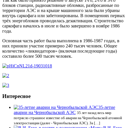
Так как было принято решение о запуске 1-го, 2-го и 3-го
блоков станции, радиоактивные обломки, разбросанные по
территории АЭС и на крыше машинного зала были убраны
внутрь саркофага или забетонированы. В помещениях первых
трёх энергоблоков проводилась дезактивация. Строительство
саркофага началось в июле и было завершено в ноябре 1986
года.
Основная часть работ была выполнена в 1986-1987 годах, в
них приняли участие примерно 240 тысяч человек. Общее
количество «ликвидаторов» (включая последующие годы)
составило более 500 тысяч человек.
Интересное
35-летие
аварии на Чернобыльской АЭС
35 лет назад весь мир
потрясло страшное известие об аварии на Чернобыльской атомной
электростанции (далее - Чернобыльская АЭС). За […]
В.И. Бунь