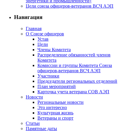
энергетики и промышленности»
Цели союза офицеров-ветеранов ВСЧ АЭП
Навигация
Главная
О Союзе офицеров
Устав
Цели
Члены Комитета
Распределение обязанностей членов
Комитета
Комиссии и группы Комитета Союза
офицеров-ветеранов ВСЧ АЭП
Участники
Председатели региональных отделений
План мероприятий
Карточка учета ветерана CОВ АЭП
Новости
Региональные новости
Это интересно
Культурная жизнь
Ветераны и спорт
Статьи
Памятные даты