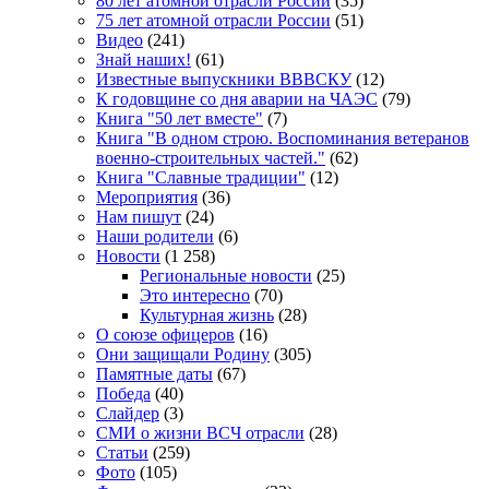
80 лет атомной отрасли России
(35)
75 лет атомной отрасли России
(51)
Видео
(241)
Знай наших!
(61)
Известные выпускники ВВВСКУ
(12)
К годовщине со дня аварии на ЧАЭС
(79)
Книга "50 лет вместе"
(7)
Книга "В одном строю. Воспоминания ветеранов
военно-строительных частей."
(62)
Книга "Славные традиции"
(12)
Мероприятия
(36)
Нам пишут
(24)
Наши родители
(6)
Новости
(1 258)
Региональные новости
(25)
Это интересно
(70)
Культурная жизнь
(28)
О союзе офицеров
(16)
Они защищали Родину
(305)
Памятные даты
(67)
Победа
(40)
Слайдер
(3)
СМИ о жизни ВСЧ отрасли
(28)
Статьи
(259)
Фото
(105)