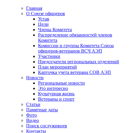
Главная
О Союзе офицеров
Устав
Цели
Члены Комитета
Распределение обязанностей членов
Комитета
Комиссии и группы Комитета Союза
офицеров-ветеранов ВСЧ АЭП
Участники
Председатели региональных отделений
План мероприятий
Карточка учета ветерана CОВ АЭП
Новости
Региональные новости
Это интересно
Культурная жизнь
Ветераны и спорт
Статьи
Памятные даты
Фото
Видео
Поиск сослуживцев
Контакты