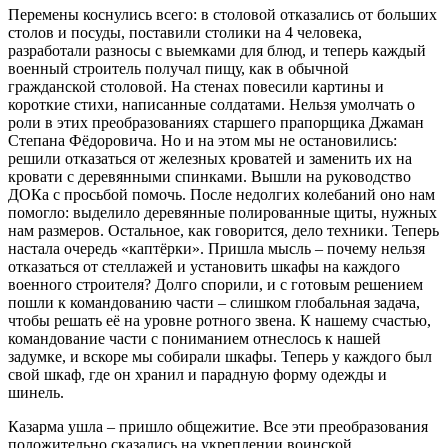
Перемены коснулись всего: в столовой отказались от больших
столов и посуды, поставили столики на 4 человека,
разработали разносы с выемками для блюд, и теперь каждый
военный строитель получал пищу, как в обычной
гражданской столовой. На стенах повесили картины и
короткие стихи, написанные солдатами. Нельзя умолчать о
роли в этих преобразованиях старшего прапорщика Джаман
Степана Фёдоровича. Но и на этом мы не остановились:
решили отказаться от железных кроватей и заменить их на
кровати с деревянными спинками. Вышли на руководство
ДОКа с просьбой помочь. После недолгих колебаний оно нам
помогло: выделило деревянные полированные щиты, нужных
нам размеров. Остальное, как говорится, дело техники. Теперь
настала очередь «каптёрки». Пришла мысль – почему нельзя
отказаться от стеллажей и установить шкафы на каждого
военного строителя? Долго спорили, и с готовым решением
пошли к командованию части – слишком глобальная задача,
чтобы решать её на уровне ротного звена. К нашему счастью,
командование части с пониманием отнеслось к нашей
задумке, и вскоре мы собирали шкафы. Теперь у каждого был
свой шкаф, где он хранил и парадную форму одежды и
шинель.
Казарма ушла – пришло общежитие. Все эти преобразования
положительно сказались на укреплении воинской