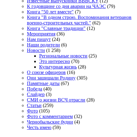
Известные выпускники ВВВСКУ
(12)
К годовщине со дня аварии на ЧАЭС
(79)
Книга "50 лет вместе"
(7)
Книга "В одном строю. Воспоминания ветеранов
военно-строительных частей."
(62)
Книга "Славные традиции"
(12)
Мероприятия
(36)
Нам пишут
(24)
Наши родители
(6)
Новости
(1 258)
Региональные новости
(25)
Это интересно
(70)
Культурная жизнь
(28)
О союзе офицеров
(16)
Они защищали Родину
(305)
Памятные даты
(67)
Победа
(40)
Слайдер
(3)
СМИ о жизни ВСЧ отрасли
(28)
Статьи
(259)
Фото
(105)
Фото с комментарием
(32)
Чернобыльские будни
(4)
Честь имею
(59)