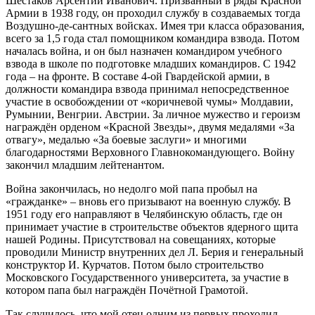
Шестаков Арсентий Иванович. Призванный в ряды Красной
Армии в 1938 году, он проходил службу в создаваемых тогда
Воздушно-де-сантных войсках. Имея три класса образования,
всего за 1,5 года стал помощником командира взвода. Потом
началась война, и он был назначен командиром учебного
взвода в школе по подготовке младших командиров. С 1942
года – на фронте. В составе 4‑ой Гвардейской армии, в
должности командира взвода принимал непосредственное
участие в освобождении от «коричневой чумы» Молдавии,
Румынии, Венгрии. Австрии. За личное мужество и героизм
награждён орденом «Красной Звезды», двумя медалями «За
отвагу», медалью «За боевые заслуги» и многими
благодарностями Верховного Главнокомандующего. Войну
закончил младшим лейтенантом.
Война закончилась, но недолго мой папа пробыл на
«гражданке» – вновь его призывают на военную службу. В
1951 году его направляют в Челябинскую область, где он
принимает участие в строительстве объектов ядерного щита
нашей Родины. Присутствовал на совещаниях, которые
проводили Министр внутренних дел Л. Берия и генеральный
конструктор И. Курчатов. Потом было строительство
Московского Государственного университета, за участие в
котором папа был награждён Почётной Грамотой.
Так случилось, что мой отец одним из первых проходил