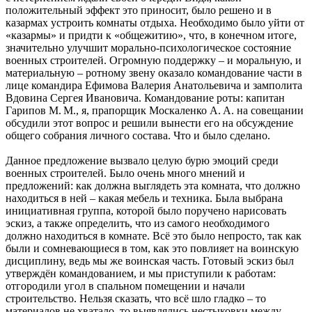
положительный эффект это приносит, было решено и в
казармах устроить комнаты отдыха. Необходимо было уйти от
«казармы» и придти к «общежитию», что, в конечном итоге,
значительно улучшит морально-психологическое состояние
военных строителей. Огромную поддержку – и моральную, и
материальную – ротному звену оказало командование части в
лице командира Ефимова Валерия Анатольевича и замполита
Вдовина Сергея Ивановича. Командование роты: капитан
Гарипов М. М., я, прапорщик Москаленко А. А. на совещании
обсудили этот вопрос и решили вынести его на обсуждение
общего собрания личного состава. Что и было сделано.
Данное предложение вызвало целую бурю эмоций среди
военных строителей. Было очень много мнений и
предложений: как должна выглядеть эта комната, что должно
находиться в ней – какая мебель и техника. Была выбрана
инициативная группа, которой было поручено нарисовать
эскиз, а также определить, что из самого необходимого
должно находиться в комнате. Всё это было непросто, так как
были и сомневающиеся в том, как это повлияет на воинскую
дисциплину, ведь мы же воинская часть. Готовый эскиз был
утверждён командованием, и мы приступили к работам:
отгородили угол в спальном помещении и начали
строительство. Нельзя сказать, что всё шло гладко – то
материалов не хватало, то выявлялись нестыковки между