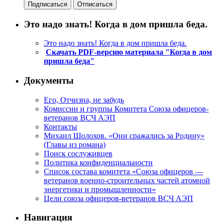
Это надо знать! Когда в дом пришла беда.
Это надо знать! Когда в дом пришла беда.
Скачать PDF-версию материала "Когда в дом
пришла беда"
Документы
Его, Отчизна, не забудь
Комиссии и группы Комитета Союза офицеров-
ветеранов ВСЧ АЭП
Контакты
Михаил Шолохов. «Они сражались за Родину»
(Главы из романа)
Поиск сослуживцев
Политика конфиденциальности
Список состава комитета «Союза офицеров —
ветеранов военно-строительных частей атомной
энергетики и промышленности»
Цели союза офицеров-ветеранов ВСЧ АЭП
Навигация