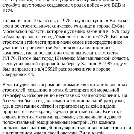
службу в двух только создаваемых родах войск – это ВДВ и
ВСЧ.
По окончании 10 классов, в 1976 году я поступил в Волжское
военное строительно-техническое училище в городе Дубна
Московской области, которое я успешно закончил в 1979 году
и был направлен в город Ульяновск в в/часть 61376. Военные
строители этой части принимали самое непосредственное
участие в строительстве Ульяновского авиационного
комплекса, где впоследствии стали выпускать самолёты
ИЛ-76. Потом был город Шевченко Мангышлакской области,
с его уникальной природой на берегу Каспия. В 1987 году я
был направлен в в/ч 36926 расположенную в городе
Свердловск-44.
В части уделялось огромное внимание воспитанию военных
строителей, созданию в ротах благоприятной моральной
атмосферы, искоренению неуставных взаимоотношений. На
базе части была создана комната эмоциональной разгрузки,
где, в сочетании с лёгкой и приятной музыкой, видами
природы на телеэкране, звучал приятный голос. Всё это, в
совокупности с мягкими креслами, успокаивало и давало
положительный эмоциональный настрой. Эта комната
пользовалась настоящей популярностью, и военные строители
с нетерпением ждали своей очереди. Видя, какой