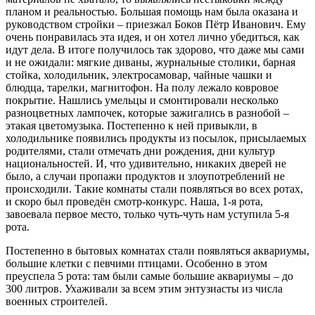
планом и реальностью. Большая помощь нам была оказана и
руководством стройки – приезжал Боков Пётр Иванович. Ему
очень понравилась эта идея, и он хотел лично убедиться, как
идут дела. В итоге получилось так здорово, что даже мы сами
и не ожидали: мягкие диваны, журнальные столики, барная
стойка, холодильник, электросамовар, чайные чашки и
блюдца, тарелки, магнитофон. На полу лежало ковровое
покрытие. Нашлись умельцы и смонтировали несколько
разноцветных лампочек, которые зажигались в разнобой –
этакая цветомузыка. Постепенно к ней привыкли, в
холодильнике появились продукты из посылок, присылаемых
родителями, стали отмечать дни рождения, дни культур
национальностей. И, что удивительно, никаких дверей не
было, а случаи пропажи продуктов и злоупотреблений не
происходили. Такие комнаты стали появляться во всех ротах,
и скоро был проведён смотр-конкурс. Наша, 1‑я рота,
завоевала первое место, только чуть‑чуть нам уступила 5‑я
рота.
Постепенно в бытовых комнатах стали появляться аквариумы,
большие клетки с певчими птицами. Особенно в этом
преуспела 5 рота: там были самые большие аквариумы – до
300 литров. Ухаживали за всем этим энтузиасты из числа
военных строителей.