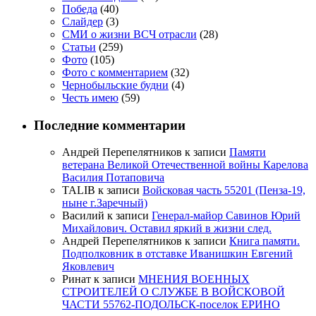
Победа
(40)
Слайдер
(3)
СМИ о жизни ВСЧ отрасли
(28)
Статьи
(259)
Фото
(105)
Фото с комментарием
(32)
Чернобыльские будни
(4)
Честь имею
(59)
Последние комментарии
Андрей Перепелятников
к записи
Памяти
ветерана Великой Отечественной войны Карелова
Василия Потаповича
TALIB
к записи
Войсковая часть 55201 (Пенза-19,
ныне г.Заречный)
Василий
к записи
Генерал-майор Савинов Юрий
Михайлович. Оставил яркий в жизни след.
Андрей Перепелятников
к записи
Книга памяти.
Подполковник в отставке Иванишкин Евгений
Яковлевич
Ринат
к записи
МНЕНИЯ ВОЕННЫХ
СТРОИТЕЛЕЙ О СЛУЖБЕ В ВОЙСКОВОЙ
ЧАСТИ 55762-ПОДОЛЬСК-поселок ЕРИНО