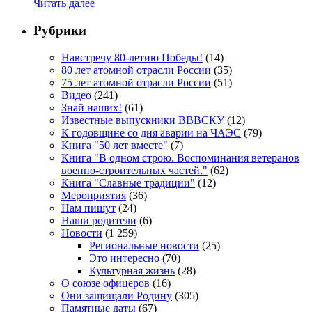
Читать далее
Рубрики
Навстречу 80-летию Победы!
(14)
80 лет атомной отрасли России
(35)
75 лет атомной отрасли России
(51)
Видео
(241)
Знай наших!
(61)
Известные выпускники ВВВСКУ
(12)
К годовщине со дня аварии на ЧАЭС
(79)
Книга "50 лет вместе"
(7)
Книга "В одном строю. Воспоминания ветеранов
военно-строительных частей."
(62)
Книга "Славные традиции"
(12)
Мероприятия
(36)
Нам пишут
(24)
Наши родители
(6)
Новости
(1 259)
Региональные новости
(25)
Это интересно
(70)
Культурная жизнь
(28)
О союзе офицеров
(16)
Они защищали Родину
(305)
Памятные даты
(67)