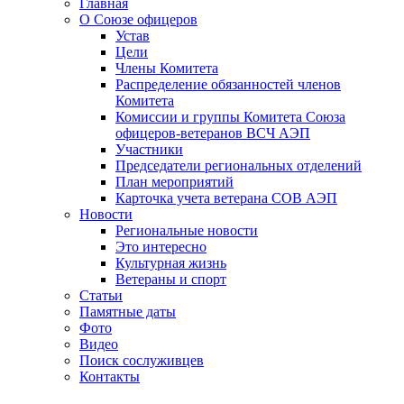
Главная
О Союзе офицеров
Устав
Цели
Члены Комитета
Распределение обязанностей членов
Комитета
Комиссии и группы Комитета Союза
офицеров-ветеранов ВСЧ АЭП
Участники
Председатели региональных отделений
План мероприятий
Карточка учета ветерана CОВ АЭП
Новости
Региональные новости
Это интересно
Культурная жизнь
Ветераны и спорт
Статьи
Памятные даты
Фото
Видео
Поиск сослуживцев
Контакты