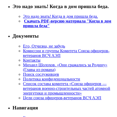
Это надо знать! Когда в дом пришла беда.
Это надо знать! Когда в дом пришла беда.
Скачать PDF-версию материала "Когда в дом
пришла беда"
Документы
Его, Отчизна, не забудь
Комиссии и группы Комитета Союза офицеров-
ветеранов ВСЧ АЭП
Контакты
Михаил Шолохов. «Они сражались за Родину»
(Главы из романа)
Поиск сослуживцев
Политика конфиденциальности
Список состава комитета «Союза офицеров —
ветеранов военно-строительных частей атомной
энергетики и промышленности»
Цели союза офицеров-ветеранов ВСЧ АЭП
Навигация