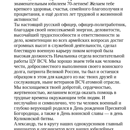
знаменательным юбилеем 70-летием! Желаем тебе
крепкого здоровья, счастья, семейного благополучия и
процветания, и ещё долгих лет трудовой и жизненной
активности!
Ты настоящий русский офицер, офицер-политработник,
благодаря своей неиссекаемой энергии, деловитости,
высочайшей трудоспособности и ответственности за
дело, компетенции во всех армейских вопросах достиг
огромных высот в служебной деятельности, сделал
блестящую военную карьеру пиком которой была
высокая должность Начальника отдела воспитательной
работы ЦУ ВСЧ. Мы хорошо знаем тебя как человека
чести, добросовестного выполнения своего воинского
долга, патриота Великой России, ты был и остаешся
образцом в этом для каждого из нас твоих друзей и
сослуживцев, ныне ветеранов ВСЧ атомной отрасли.
Мы восхищаемся твоей добротой, сердечностью,
жертвеноостью, желанием всегда оказать помощь в
трудные времена окружающим тебя людям. И
неслучайно и символично, что ты человек военный и
глубоко верующий родился в День рождения Пресвятой
Богородицы, а также в День воинской славы — в день
Куликовской битвы.
Александр, ты в кругу наших однокурсников главный
инициатор и организатор всех наших юбилейных