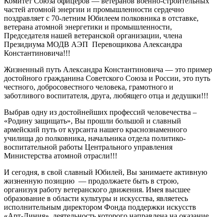
Комитет Союза офицеров — ветеранов военно-строительных
частей атомной энергии и промышленности сердечно
поздравляет с 70-летним Юбилеем полковника в отставке,
ветерана атомной энергетики и промышленности,
Председателя нашей ветеранской организации, члена
Президиума МОДВ АЭП Перевощикова Александра
Константиновича!!!
Жизненный путь Александра Константиновича — это пример
достойного гражданина Советского Союза и России, это путь
честного, добросовестного человека, грамотного и
заботливого воспитателя, друга, любящего отца и дедушки!!!
Выбрав одну из достойнейших профессий человечества –
«Родину защищать», Вы прошли большой и славный
армейский путь от курсанта нашего краснознаменного
училища до полковника, начальника отдела политико-
воспитательной работы Центрального управления
Министерства атомной отрасли!!!
И сегодня, в свой славный Юбилей, Вы занимаете активную
жизненную позицию — продолжаете быть в строю,
организуя работу ветеранского движения. Имея высшее
образование в области культуры и искусства, являетесь
исполнительным директором Фонда поддержки искусств
«Арт-Линия», деятельность которого направлена на оказание