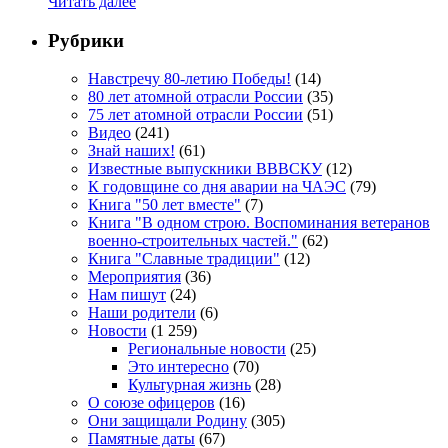
Читать далее
Рубрики
Навстречу 80-летию Победы!
(14)
80 лет атомной отрасли России
(35)
75 лет атомной отрасли России
(51)
Видео
(241)
Знай наших!
(61)
Известные выпускники ВВВСКУ
(12)
К годовщине со дня аварии на ЧАЭС
(79)
Книга "50 лет вместе"
(7)
Книга "В одном строю. Воспоминания ветеранов
военно-строительных частей."
(62)
Книга "Славные традиции"
(12)
Мероприятия
(36)
Нам пишут
(24)
Наши родители
(6)
Новости
(1 259)
Региональные новости
(25)
Это интересно
(70)
Культурная жизнь
(28)
О союзе офицеров
(16)
Они защищали Родину
(305)
Памятные даты
(67)