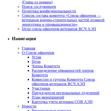
(Главы из романа)
Поиск сослуживцев
Политика конфиденциальности
Список состава комитета «Союза офицеров —
ветеранов военно-строительных частей атомной
энергетики и промышленности»
Цели союза офицеров-ветеранов ВСЧ АЭП
Навигация
Главная
О Союзе офицеров
Устав
Цели
Члены Комитета
Распределение обязанностей членов
Комитета
Комиссии и группы Комитета Союза
офицеров-ветеранов ВСЧ АЭП
Участники
Председатели региональных отделений
План мероприятий
Карточка учета ветерана CОВ АЭП
Новости
Региональные новости