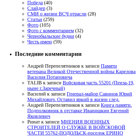
Победа
(40)
Слайдер
(3)
СМИ о жизни ВСЧ отрасли
(28)
Статьи
(259)
Фото
(105)
Фото с комментарием
(32)
Чернобыльские будни
(4)
Честь имею
(59)
Последние комментарии
Андрей Перепелятников
к записи
Памяти
ветерана Великой Отечественной войны Карелова
Василия Потаповича
TALIB
к записи
Войсковая часть 55201 (Пенза-19,
ныне г.Заречный)
Василий
к записи
Генерал-майор Савинов Юрий
Михайлович. Оставил яркий в жизни след.
Андрей Перепелятников
к записи
Книга памяти.
Подполковник в отставке Иванишкин Евгений
Яковлевич
Ринат
к записи
МНЕНИЯ ВОЕННЫХ
СТРОИТЕЛЕЙ О СЛУЖБЕ В ВОЙСКОВОЙ
ЧАСТИ 55762-ПОДОЛЬСК-поселок ЕРИНО