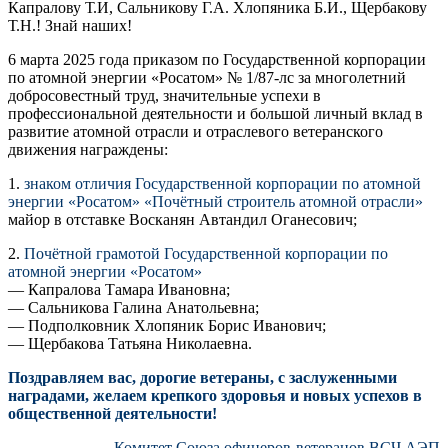
Капралову Т.И, Сальникову Г.А. Хлопяника Б.И., Щербакову
Т.Н.! Знай наших!
6 марта 2025 года приказом по Государственной корпорации
по атомной энергии «Росатом» № 1/87-лс за многолетний
добросовестный труд, значительные успехи в
профессиональной деятельности и большой личный вклад в
развитие атомной отрасли и отраслевого ветеранского
движения награждены:
1.
знаком отличия Государственной корпорации по атомной
энергии «Росатом» «Почётный строитель атомной отрасли»
майор в отставке Восканян Автандил Оганесович;
2.
Почётной грамотой Государственной корпорации по
атомной энергии «Росатом»
— Капралова Тамара Ивановна;
— Сальникова Галина Анатольевна;
— Подполковник Хлопяник Борис Иванович;
— Щербакова Татьяна Николаевна.
Поздравляем вас, дорогие ветераны, с заслуженными
наградами, желаем крепкого здоровья и новых успехов в
общественной деятельности!
Комитет Союза офицеров-ветеранов ВСЧ АЭП