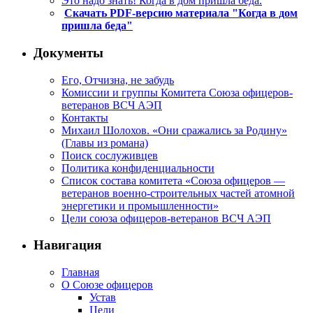
Это надо знать! Когда в дом пришла беда.
Скачать PDF-версию материала "Когда в дом
пришла беда"
Документы
Его, Отчизна, не забудь
Комиссии и группы Комитета Союза офицеров-
ветеранов ВСЧ АЭП
Контакты
Михаил Шолохов. «Они сражались за Родину»
(Главы из романа)
Поиск сослуживцев
Политика конфиденциальности
Список состава комитета «Союза офицеров —
ветеранов военно-строительных частей атомной
энергетики и промышленности»
Цели союза офицеров-ветеранов ВСЧ АЭП
Навигация
Главная
О Союзе офицеров
Устав
Цели