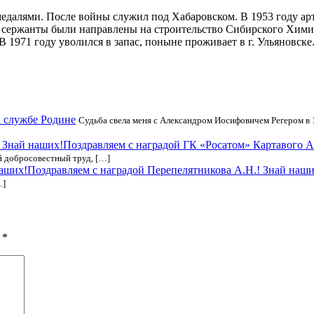
алями. После войны служил под Хабаровском. В 1953 году арт
и сержанты были направлены на строительство Сибирского Химич
 1971 году уволился в запас, поныне проживает в г. Ульяновске
а службе Родине
Судьба свела меня с Александром Иосифовичем Регером в 
Поздравляем с наградой ГК «Росатом» Картавого А
й добросовестный труд, […]
Поздравляем с наградой Перепелятникова А.Н.! Знай наши
…]
ы
*