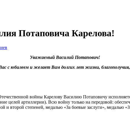
илия Потаповича Карелова!
риев
Уважаемый Василий Потапович!
с с юбилеем и желает Вам долгих лет жизни, благополучия,
й Отечественной войны Карелову Василию Потаповичу исполняетс
зание целей артиллерии). Всю войну только на передовой: обеспе
й и второй степеней, медалью «За боевые заслуги», медалью «