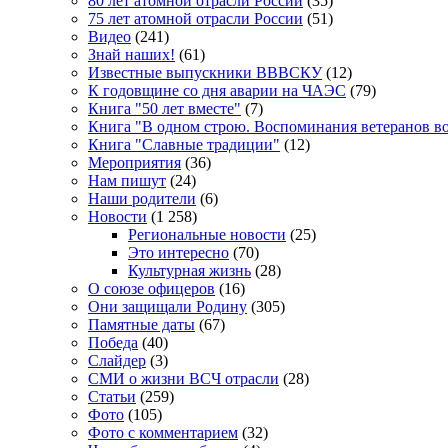
80 лет атомной отрасли России
(35)
75 лет атомной отрасли России
(51)
Видео
(241)
Знай наших!
(61)
Известные выпускники ВВВСКУ
(12)
К годовщине со дня аварии на ЧАЭС
(79)
Книга "50 лет вместе"
(7)
Книга "В одном строю. Воспоминания ветеранов во
Книга "Славные традиции"
(12)
Мероприятия
(36)
Нам пишут
(24)
Наши родители
(6)
Новости
(1 258)
Региональные новости
(25)
Это интересно
(70)
Культурная жизнь
(28)
О союзе офицеров
(16)
Они защищали Родину
(305)
Памятные даты
(67)
Победа
(40)
Слайдер
(3)
СМИ о жизни ВСЧ отрасли
(28)
Статьи
(259)
Фото
(105)
Фото с комментарием
(32)