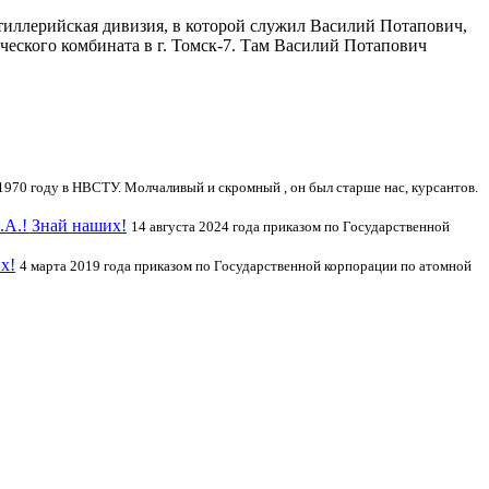
иллерийская дивизия, в которой служил Василий Потапович,
еского комбината в г. Томск-7. Там Василий Потапович
.
1970 году в НВСТУ. Молчаливый и скромный , он был старше нас, курсантов.
.А.! Знай наших!
14 августа 2024 года приказом по Государственной
х!
4 марта 2019 года приказом по Государственной корпорации по атомной