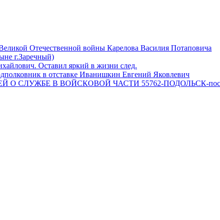
 Великой Отечественной войны Карелова Василия Потаповича
ныне г.Заречный)
айлович. Оставил яркий в жизни след.
одполковник в отставке Иванишкин Евгений Яковлевич
 О СЛУЖБЕ В ВОЙСКОВОЙ ЧАСТИ 55762-ПОДОЛЬСК-пос