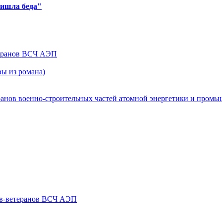
ришла беда"
теранов ВСЧ АЭП
ы из романа)
ранов военно-строительных частей атомной энергетики и пром
ов-ветеранов ВСЧ АЭП