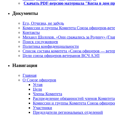
Скачать PDF-версию материала "Когда в дом п
Документы
Его, Отчизна, не забудь
Комиссии и группы Комитета Союза офицеров-ве
Контакты
Михаил Шолохов. «Они сражались за Родину» (Глав
Поиск сослуживцев
Политика конфиденциальности
Список состава комитета «Союза офицеров — вете
Цели союза офицеров-ветеранов ВСЧ АЭП
Навигация
Главная
О Союзе офицеров
Устав
Цели
Члены Комитета
Распределение обязанностей членов Комитета
Комиссии и группы Комитета Союза офицер
Участники
Председатели региональных отделений