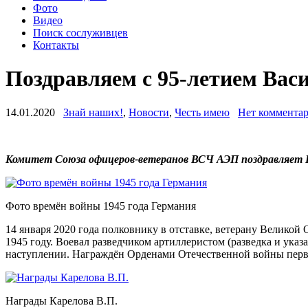
Фото
Видео
Поиск сослуживцев
Контакты
Поздравляем с 95-летием Вас
14.01.2020
Знай наших!
,
Новости
,
Честь имею
Нет коммента
Комитет Союза офицеров-ветеранов ВСЧ АЭП поздравляет Ва
Фото времён войны 1945 года Германия
14 января 2020 года полковнику в отставке, ветерану Велико
1945 году. Воевал разведчиком артиллеристом (разведка и ука
наступлении. Награждён Орденами Отечественной войны перво
Награды Карелова В.П.