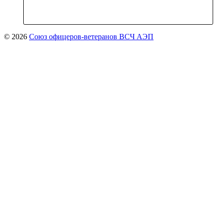
© 2026
Союз офицеров-ветеранов ВСЧ АЭП