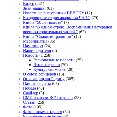
Видео
(241)
Знай наших!
(61)
Известные выпускники ВВВСКУ
(12)
К годовщине со дня аварии на ЧАЭС
(79)
Книга "50 лет вместе"
(7)
Книга "В одном строю. Воспоминания ветеранов
военно-строительных частей."
(62)
Книга "Славные традиции"
(12)
Мероприятия
(36)
Нам пишут
(24)
Наши родители
(6)
Новости
(1 258)
Региональные новости
(25)
Это интересно
(70)
Культурная жизнь
(28)
О союзе офицеров
(16)
Они защищали Родину
(305)
Памятные даты
(67)
Победа
(40)
Слайдер
(3)
СМИ о жизни ВСЧ отрасли
(28)
Статьи
(259)
Фото
(105)
Фото с комментарием
(32)
Чернобыльские будни
(4)