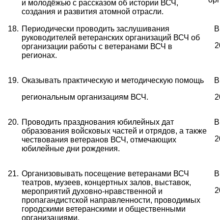
и молодёжью с рассказом об истории ВСЧ,
создания и развития атомной отрасли.
18.
Периодически проводить заслушивания
В
руководителей ветеранских организаций ВСЧ об
2
организации работы с ветеранами ВСЧ в
регионах.
19.
Оказывать практическую и методическую помощь
В
региональным организациям ВСЧ.
2
20.
Проводить празднования юбилейных дат
В
образования войсковых частей и отрядов, а также
2
чествования ветеранов ВСЧ, отмечающих
юбилейные дни рождения.
21.
Организовывать посещение ветеранами ВСЧ
В
театров, музеев, концертных залов, выставок,
2
мероприятий духовно-нравственной и
пропагандистской направленности, проводимых
городскими ветеранскими и общественными
организациями.