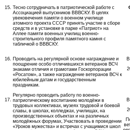
15.
Тесно сотрудничать в патриотической работе с
Ассоциацией выпускников ВВВСКУ. В целях
увековечения памяти о военном училище
атомного проекта СССР принять участие в сборе
средств и в установке в парке «Патриот» на
Аллее памяти военных училищ военно-
строительного профиля памятного камня с
табличкой о ВВВСКУ.
16.
Проводить на регулярной основе
награждение и
В
поощрение
особо отличившихся ветеранов ВСЧ
2
знаками отличия и грамотами Госкорпорации
«Росатом», а также
награждение ветеранов ВСЧ к
юбилейным датам и государственным
праздникам.
Регулярно проводить работу по военно-
17.
В
патриотическому воспитанию молодёжи в
трудовых коллективах, музеях трудовой и боевой
2
славы, в школах, колледжах, училищах, на
производственных объектах и на различных
П
молодёжных форумах,
Участвовать в проведении
ве
«Уроков мужества» и встречах с учащимися школ
ор