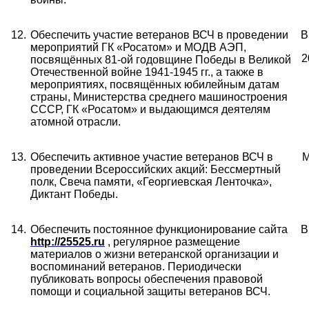
12.
Обеспечить участие ветеранов ВСЧ в проведении
В
мероприятий ГК «Росатом» и МОДВ АЭП,
2
посвящённых 81-ой годовщине Победы в Великой
Отечественной войне 1941-1945 гг., а также в
мероприятиях, посвящённых юбилейным датам
страны, Министерства среднего машиностроения
СССР, ГК «Росатом» и выдающимся деятелям
атомной отрасли.
13.
Обеспечить активное участие ветеранов ВСЧ в
М
проведении Всероссийских акций: Бессмертный
полк, Свеча памяти, «Георгиевская Ленточка»,
Диктант Победы.
14.
Обеспечить постоянное функционирование сайта
В
http
://25525.
ru
, регулярное размещение
материалов о жизни ветеранской организации и
воспоминаний ветеранов. Периодически
публиковать вопросы обеспечения правовой
помощи и социальной защиты ветеранов ВСЧ.