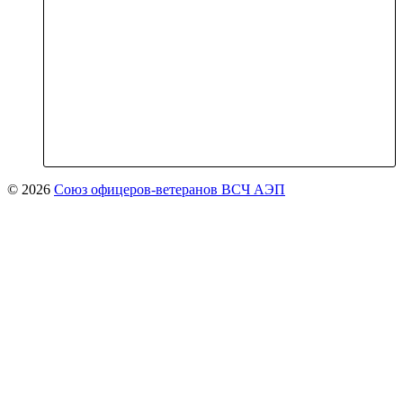
© 2026
Союз офицеров-ветеранов ВСЧ АЭП