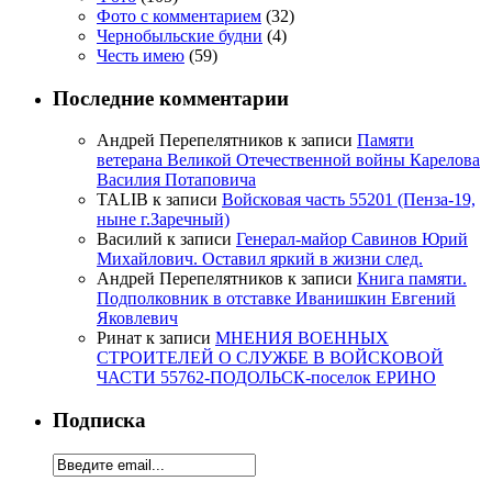
Фото с комментарием
(32)
Чернобыльские будни
(4)
Честь имею
(59)
Последние комментарии
Андрей Перепелятников
к записи
Памяти
ветерана Великой Отечественной войны Карелова
Василия Потаповича
TALIB
к записи
Войсковая часть 55201 (Пенза-19,
ныне г.Заречный)
Василий
к записи
Генерал-майор Савинов Юрий
Михайлович. Оставил яркий в жизни след.
Андрей Перепелятников
к записи
Книга памяти.
Подполковник в отставке Иванишкин Евгений
Яковлевич
Ринат
к записи
МНЕНИЯ ВОЕННЫХ
СТРОИТЕЛЕЙ О СЛУЖБЕ В ВОЙСКОВОЙ
ЧАСТИ 55762-ПОДОЛЬСК-поселок ЕРИНО
Подписка