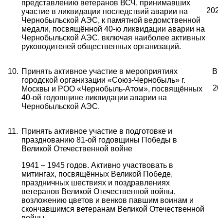
представлению ветеранов ВСЧ, принимавших
2
0
участие в ликвидации последствий аварии на
Чернобыльской АЭС, к памятной ведомственной
медали, посвящённой 40-ю ликвидации аварии на
Чернобыльской АЭС, включая наиболее активных
руководителей общественных организаций.
10.
Принять активное участие в мероприятиях
В
городской организации «Союз-Чернобыль» г.
2
Москвы и РОО «Чернобыль-Атом», посвящённых
40-ой годовщине ликвидации аварии на
Чернобыльской АЭС.
11.
Принять активное участие в подготовке и
празднованию 81-ой годовщины Победы в
Великой Отечественной войне
1941 – 1945 годов. Активно участвовать в
митингах, посвящённых Великой Победе,
праздничных шествиях и поздравлениях
ветеранов Великой Отечественной войны,
возложению цветов и венков павшим воинам и
скончавшимся ветеранам Великой Отечественной
войны.