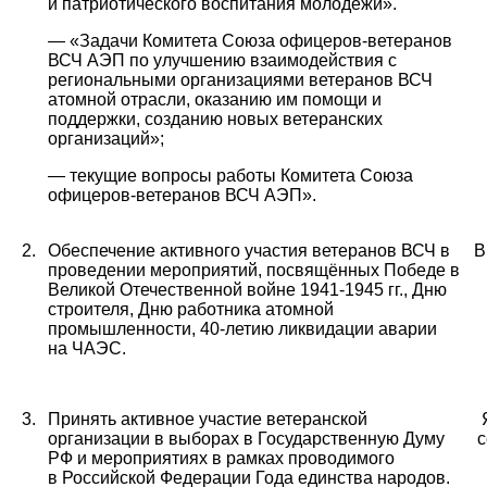
и патриотического воспитания молодёжи».
— «Задачи Комитета Союза офицеров-ветеранов
ВСЧ АЭП по улучшению взаимодействия с
региональными организациями ветеранов ВСЧ
атомной отрасли, оказанию им помощи и
поддержки, созданию новых ветеранских
организаций»;
— текущие вопросы работы Комитета Союза
офицеров-ветеранов ВСЧ АЭП».
2.
Обеспечение активного участия ветеранов ВСЧ в
В
проведении мероприятий, посвящённых Победе в
Великой Отечественной войне 1941-1945 гг., Дню
строителя, Дню работника атомной
промышленности, 40-летию ликвидации аварии
на ЧАЭС.
3.
Принять активное участие ветеранской
организации в выборах в Государственную Думу
с
РФ и
мероприятиях в рамках проводимого
в Российской Федерации Года единства народов
.