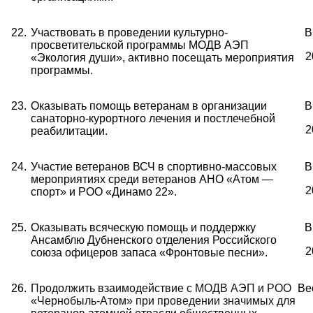
22.
Участвовать в проведении культурно-
В
просветительской программы МОДВ АЭП
2
«Экология души», активно посещать мероприятия
программы.
23.
Оказывать помощь ветеранам в организации
В
санаторно-курортного лечения и постлечебной
2
реабилитации.
24.
Участие ветеранов ВСЧ в спортивно-массовых
В
мероприятиях среди ветеранов АНО «Атом —
2
спорт» и РОО «Динамо 22».
25.
Оказывать всяческую помощь и поддержку
В
Ансамблю Дубненского отделения Российского
2
союза офицеров запаса «Фронтовые песни».
26.
Продолжить взаимодействие с МОДВ АЭП и
РОО
Ве
«Чернобыль-Атом»
при проведении значимых для