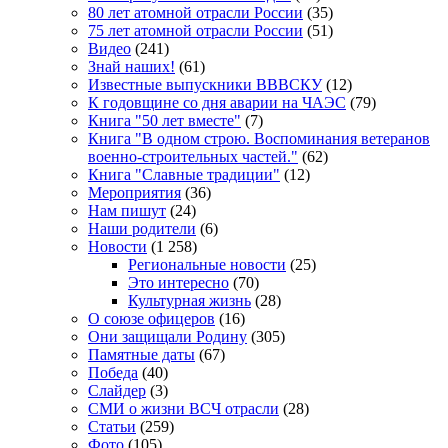
80 лет атомной отрасли России
(35)
75 лет атомной отрасли России
(51)
Видео
(241)
Знай наших!
(61)
Известные выпускники ВВВСКУ
(12)
К годовщине со дня аварии на ЧАЭС
(79)
Книга "50 лет вместе"
(7)
Книга "В одном строю. Воспоминания ветеранов
военно-строительных частей."
(62)
Книга "Славные традиции"
(12)
Мероприятия
(36)
Нам пишут
(24)
Наши родители
(6)
Новости
(1 258)
Региональные новости
(25)
Это интересно
(70)
Культурная жизнь
(28)
О союзе офицеров
(16)
Они защищали Родину
(305)
Памятные даты
(67)
Победа
(40)
Слайдер
(3)
СМИ о жизни ВСЧ отрасли
(28)
Статьи
(259)
Фото
(105)