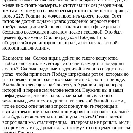
желавших стоять насмерть, и отступавших без разрешения,
тех самых, кому, по словам бессмертного сталинского приказа
номер 227, Родина не может простить своего позора. Этот
поток не достиг, однако Гулага: ускоренно обработанный
трибуналами дивизий, он весь гнался в штрафные роты и
бесследно рассосался в красном песке передовой. Это был
цемент фундамента Сталинградской Победы. Но в
общероссийскую историю не попал, а остался в частной
истории канализации».
Как могли вы, Солженицын, дойти до такого кощунства,
чтобы оклеветать тех, которые стояли насмерть и победили
смерть?! Сколько надо иметь ядовитой желчи в сердце и на
устах, чтобы приписать Победу штрафным ротам, которых до
и во время Сталинградского сражения не было и в природе.
Вы злобно клевещете на Советскую Армию и народ перед
историей и перед всем человечеством. Неужели вы и ваши
шефы думаете, что все народы мира забыли, как они с
затаенным дыханием следили за гигантской битвой, потому,
что ее исход отвечал на вопрос: пойдут ли гитлеровцы в
своём стремлении к завоеванию мирового господства дальше
или будут остановлены и повёрнуты вспять? Ответ на этот
вопрос дали мы, сталинградцы. Гитлеровцы не прошли. Были
разгромлены их ударные силы, потому что нас цементировала
партия Ленина.