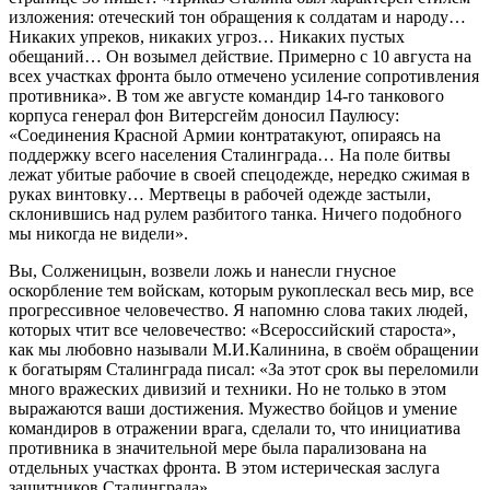
изложения: отеческий тон обращения к солдатам и народу…
Никаких упреков, никаких угроз… Никаких пустых
обещаний… Он возымел действие. Примерно с 10 августа на
всех участках фронта было отмечено усиление сопротивления
противника». В том же августе командир 14-го танкового
корпуса генерал фон Витерсгейм доносил Паулюсу:
«Соединения Красной Армии контратакуют, опираясь на
поддержку всего населения Сталинграда… На поле битвы
лежат убитые рабочие в своей спецодежде, нередко сжимая в
руках винтовку… Мертвецы в рабочей одежде застыли,
склонившись над рулем разбитого танка. Ничего подобного
мы никогда не видели».
Вы, Солженицын, возвели ложь и нанесли гнусное
оскорбление тем войскам, которым рукоплескал весь мир, все
прогрессивное человечество. Я напомню слова таких людей,
которых чтит все человечество: «Всероссийский староста»,
как мы любовно называли М.И.Калинина, в своём обращении
к богатырям Сталинграда писал: «За этот срок вы переломили
много вражеских дивизий и техники. Но не только в этом
выражаются ваши достижения. Мужество бойцов и умение
командиров в отражении врага, сделали то, что инициатива
противника в значительной мере была парализована на
отдельных участках фронта. В этом истерическая заслуга
защитников Сталинграда».