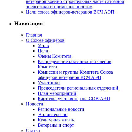
ветеранов военно-строительных частей атомной
энергетики и промышленности»
Цели союза офицеров-ветеранов ВСЧ АЭП
Навигация
Главная
О Союзе офицеров
Устав
Цели
Члены Комитета
Распределение обязанностей членов
Комитета
Комиссии и группы Комитета Союза
офицеров-ветеранов ВСЧ АЭП
Участники
Председатели региональных отделений
План мероприятий
Карточка учета ветерана CОВ АЭП
Новости
Региональные новости
Это интересно
Культурная жизнь
Ветераны и спорт
Статьи