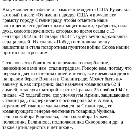
Вы умышленно забыли о грамоте президента США Рузвельта,
который писал: «От имени народов США я вручаю эту
грамоту городу Сталинграду, чтобы отметить наше
восхищение его доблестными защитниками, храбрость, сила
духа, самоотверженность которых во время осады с 13
сентября 1942 по 31 января 1943 гг. будут вечно вдохновлять
сердца людей. Их славная Победа остановила волну
нашествия и стала поворотным пунктом войны Союза наций
против сил агрессии».
Сознаюсь, что болезненно переживаю оскорбление,
нанесённое вами нам, сталинградцам. Говорю вам, потому что
пережил двести огненных дней и ночей, все время находился
на правом берегу Волги и в Сталинграде. Может быть по-
вашему, я, как штрафник, был назначен командовать 62-й
армией, о заслугах которой газета «Правда» 25 ноября 1942 г.
писала: «В ходатайстве, где упомянуты Армии, защищающие
Сталинград, подчёркивается особая роль 62-й Армии,
отразившей главные удары немцев на Сталинград, ее
командующего генерал-лейтенанта товарища Чуйкова,
генерал-майора Родимцева, генерал-майора Гурьева,
полковника Балвинова, подполковника Скворцова и др., а
также артиллеристов и лётчиков».