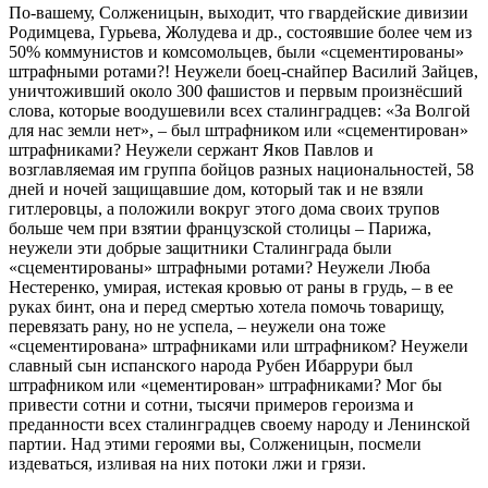
По-вашему, Солженицын, выходит, что гвардейские дивизии
Родимцева, Гурьева, Жолудева и др., состоявшие более чем из
50% коммунистов и комсомольцев, были «сцементированы»
штрафными ротами?! Неужели боец-снайпер Василий Зайцев,
уничтоживший около 300 фашистов и первым произнёсший
слова, которые воодушевили всех сталинградцев: «За Волгой
для нас земли нет», – был штрафником или «сцементирован»
штрафниками? Неужели сержант Яков Павлов и
возглавляемая им группа бойцов разных национальностей, 58
дней и ночей защищавшие дом, который так и не взяли
гитлеровцы, а положили вокруг этого дома своих трупов
больше чем при взятии французской столицы – Парижа,
неужели эти добрые защитники Сталинграда были
«сцементированы» штрафными ротами? Неужели Люба
Нестеренко, умирая, истекая кровью от раны в грудь, – в ее
руках бинт, она и перед смертью хотела помочь товарищу,
перевязать рану, но не успела, – неужели она тоже
«сцементирована» штрафниками или штрафником? Неужели
славный сын испанского народа Рубен Ибаррури был
штрафником или «цементирован» штрафниками? Мог бы
привести сотни и сотни, тысячи примеров героизма и
преданности всех сталинградцев своему народу и Ленинской
партии. Над этими героями вы, Солженицын, посмели
издеваться, изливая на них потоки лжи и грязи.