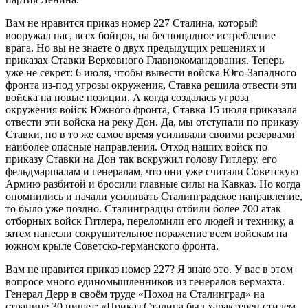
Вам не нравится приказ номер 227 Сталина, который
вооружал нас, всех бойцов, на беспощадное истребление
врага. Но вы не знаете о двух предыдущих решениях и
приказах Ставки Верховного Главнокомандования. Теперь
уже не секрет: 6 июля, чтобы вывести войска Юго-Западного
фронта из-под угрозы окружения, Ставка решила отвести эти
войска на новые позиции. А когда создалась угроза
окружения войск Южного фронта, Ставка 15 июля приказала
отвести эти войска на реку Дон. Да, мы отступали по приказу
Ставки, но в то же самое время усиливали своими резервами
наиболее опасные направления. Отход наших войск по
приказу Ставки на Дон так вскружил голову Гитлеру, его
фельдмаршалам и генералам, что они уже считали Советскую
Армию разбитой и бросили главные силы на Кавказ. Но когда
опомнились и начали усиливать Сталинградское направление,
то было уже поздно. Сталинградцы отбили более 700 атак
отборных войск Гитлера, переломили его людей и технику, а
затем нанесли сокрушительное поражение всем войскам на
южном крыле Советско-германского фронта.
Вам не нравится приказ номер 227? Я знаю это. У вас в этом
вопросе много единомышленников из генералов вермахта.
Генерал Дерр в своём труде «Поход на Сталинград» на
странице 30 пишет: «Приказ Сталина был характерен стилем