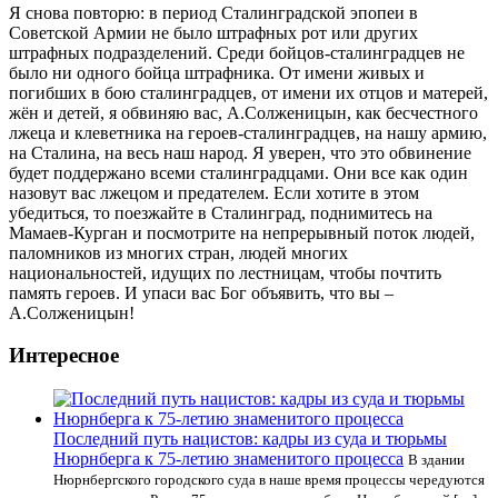
Я снова повторю: в период Сталинградской эпопеи в
Советской Армии не было штрафных рот или других
штрафных подразделений. Среди бойцов-сталинградцев не
было ни одного бойца штрафника. От имени живых и
погибших в бою сталинградцев, от имени их отцов и матерей,
жён и детей, я обвиняю вас, А.Солженицын, как бесчестного
лжеца и клеветника на героев-сталинградцев, на нашу армию,
на Сталина, на весь наш народ. Я уверен, что это обвинение
будет поддержано всеми сталинградцами. Они все как один
назовут вас лжецом и предателем. Если хотите в этом
убедиться, то поезжайте в Сталинград, поднимитесь на
Мамаев-Курган и посмотрите на непрерывный поток людей,
паломников из многих стран, людей многих
национальностей, идущих по лестницам, чтобы почтить
память героев. И упаси вас Бог объявить, что вы –
А.Солженицын!
Интересное
Последний путь нацистов: кадры из суда и тюрьмы
Нюрнберга к 75-летию знаменитого процесса
В здании
Нюрнбергского городского суда в наше время процессы чередуются