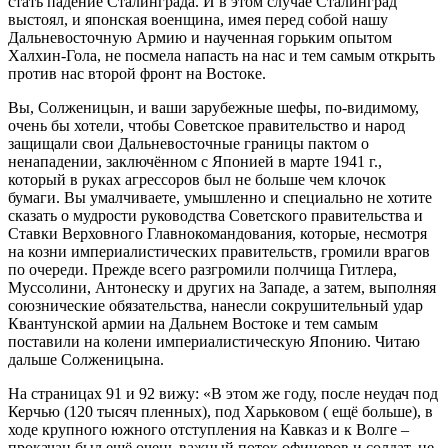
стать падение Сталинграда. И в этом случае Сталинград
выстоял, и японская военщина, имея перед собой нашу
Дальневосточную Армию и наученная горьким опытом
Халхин-Гола, не посмела напасть на нас и тем самым открыть
против нас второй фронт на Востоке.
Вы, Солженицын, и ваши зарубежные шефы, по-видимому,
очень бы хотели, чтобы Советское правительство и народ
защищали свои Дальневосточные границы пактом о
ненападении, заключённом с Японией в марте 1941 г.,
который в руках агрессоров был не больше чем клочок
бумаги. Вы умалчиваете, умышленно и специально не хотите
сказать о мудрости руководства Советского правительства и
Ставки Верховного Главнокомандования, которые, несмотря
на козни империалистических правительств, громили врагов
по очереди. Прежде всего разгромили полчища Гитлера,
Муссолини, Антонеску и других на Западе, а затем, выполняя
союзнические обязательства, нанесли сокрушительный удар
Квантунской армии на Дальнем Востоке и тем самым
поставили на колени империалистическую Японию. Читаю
дальше Солженицына.
На страницах 91 и 92 вижу: «В этом же году, после неудач под
Керчью (120 тысяч пленных), под Харьковом ( ещё больше), в
ходе крупного южного отступления на Кавказ и к Волге –
прокачан был ещё очень важный поток офицеров и солдат, не