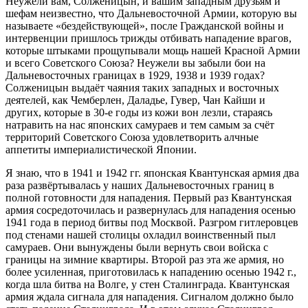
Неужели вам, Солженицын, и вашим западным друзьям и
шефам неизвестно, что Дальневосточной Армии, которую вы
называете «бездействующей», после Гражданской войны и
интервенции пришлось трижды отбивать нападение врагов,
которые штыками прощупывали мощь нашей Красной Армии
и всего Советского Союза? Неужели вы забыли бои на
Дальневосточных границах в 1929, 1938 и 1939 годах?
Солженицын выдаёт чаяния таких западных и восточных
деятелей, как Чемберлен, Даладье, Гувер, Чан Кайши и
других, которые в 30-е годы из кожи вон лезли, стараясь
натравить на нас японских самураев и тем самым за счёт
территорий Советского Союза удовлетворить алчные
аппетиты империалистической Японии.
Я знаю, что в 1941 и 1942 гг. японская Квантунская армия два
раза развёртывалась у наших Дальневосточных границ в
полной готовности для нападения. Первый раз Квантунская
армия сосредоточилась и развернулась для нападения осенью
1941 года в период битвы под Москвой. Разгром гитлеровцев
под стенами нашей столицы охладил воинственный пыл
самураев. Они вынуждены были вернуть свои войска с
границы на зимние квартиры. Второй раз эта же армия, но
более усиленная, приготовилась к нападению осенью 1942 г.,
когда шла битва на Волге, у стен Сталинграда. Квантунская
армия ждала сигнала для нападения. Сигналом должно было