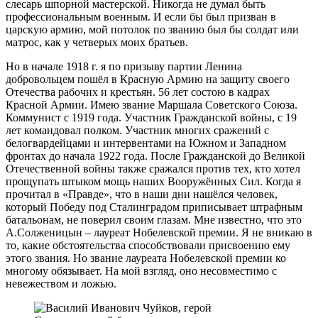
слесарь шпорной мастерской. Никогда не думал быть
профессиональным военным. И если бы был призван в
царскую армию, мой потолок по званию был бы солдат или
матрос, как у четверых моих братьев.
Но в начале 1918 г. я по призыву партии Ленина
добровольцем пошёл в Красную Армию на защиту своего
Отечества рабочих и крестьян. 56 лет состою в кадрах
Красной Армии. Имею звание Маршала Советского Союза.
Коммунист с 1919 года. Участник Гражданской войны, с 19
лет командовал полком. Участник многих сражений с
белогвардейцами и интервентами на Южном и Западном
фронтах до начала 1922 года. После Гражданской до Великой
Отечественной войны также сражался против тех, кто хотел
прощупать штыком мощь наших Вооружённых Сил. Когда я
прочитал в «Правде», что в наши дни нашёлся человек,
который Победу под Сталинградом приписывает штрафным
батальонам, не поверил своим глазам. Мне известно, что это
А.Солженицын – лауреат Нобелевской премии. Я не вникаю в
то, какие обстоятельства способствовали присвоению ему
этого звания. Но звание лауреата Нобелевской премии ко
многому обязывает. На мой взгляд, оно несовместимо с
невежеством и ложью.