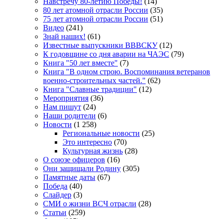
Навстречу 80-летию Победы!
(14)
80 лет атомной отрасли России
(35)
75 лет атомной отрасли России
(51)
Видео
(241)
Знай наших!
(61)
Известные выпускники ВВВСКУ
(12)
К годовщине со дня аварии на ЧАЭС
(79)
Книга "50 лет вместе"
(7)
Книга "В одном строю. Воспоминания ветеранов
военно-строительных частей."
(62)
Книга "Славные традиции"
(12)
Мероприятия
(36)
Нам пишут
(24)
Наши родители
(6)
Новости
(1 258)
Региональные новости
(25)
Это интересно
(70)
Культурная жизнь
(28)
О союзе офицеров
(16)
Они защищали Родину
(305)
Памятные даты
(67)
Победа
(40)
Слайдер
(3)
СМИ о жизни ВСЧ отрасли
(28)
Статьи
(259)