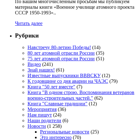
По вашим многочисленным просьбам мы публикуем
материалы книги «Военное училище атомного проекта
СССР 1950-1993»..
Читать далее
Рубрики
Навстречу 80-летию Победы!
(14)
80 лет атомной отрасли России
(35)
75 лет атомной отрасли России
(51)
Видео
(241)
Знай наших!
(61)
Известные выпускники ВВВСКУ
(12)
К годовщине со дня аварии на ЧАЭС
(79)
Книга "50 лет вместе"
(7)
Книга "В одном строю. Воспоминания ветеранов
военно-строительных частей."
(62)
Книга "Славные традиции"
(12)
Мероприятия
(36)
Нам пишут
(24)
Наши родители
(6)
Новости
(1 258)
Региональные новости
(25)
Это интересно
(70)