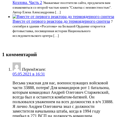
Козлова. Часть 2
Уважаемые посетители сайта, предлагаем вам
ознакомиться со второй частью книги "Схватка с неизвестностью".
Автор Елена Александровна […]
Вместе от первого реактора до термоядерного синтеза
7
сентября в здании «Росатома» на Большой Ордынке откроется
фотовыставка, посвященная истории Национального
исследовательского центра […]
1 комментарий
Перенджиев
:
05.05.2021 в 16:31
Весьма ужасная для нас, военнослужащих войсковой
части 33888, потеря! Для командиров рот 1 батальона,
которым командовал Андрей Олегович Старжевский,
всегда был и останется комбатом-батяней. Он
пользовался уважением на всех должностях в в/ч 33888.
Я лично Андрея Олеговича знал с должности
заместителя начальника штаба, когда в 1994 году
прибыл в 271 ВСП на должность командира