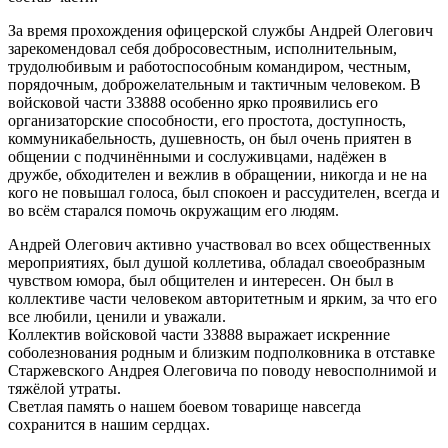
За время прохождения офицерской службы Андрей Олегович
зарекомендовал себя добросовестным, исполнительным,
трудолюбивым и работоспособным командиром, честным,
порядочным, доброжелательным и тактичным человеком. В
войсковой части 33888 особенно ярко проявились его
организаторские способности, его простота, доступность,
коммуникабельность, душевность, он был очень приятен в
общении с подчинёнными и сослуживцами, надёжен в
дружбе, обходителен и вежлив в обращении, никогда и не на
кого не повышал голоса, был спокоен и рассудителен, всегда и
во всём старался помочь окружащим его людям.
Андрей Олегович активно участвовал во всех общественных
мероприятиях, был душой коллетива, обладал своеобразным
чувством юмора, был общителен и интересен. Он был в
коллективе части человеком авторитетным и ярким, за что его
все любили, ценили и уважали.
Коллектив войсковой части 33888 выражает искренние
соболезнования родным и близким подполковника в отставке
Старжевского Андрея Олеговича по поводу невосполнимой и
тяжёлой утраты.
Светлая память о нашем боевом товарище навсегда
сохранится в нашим сердцах.