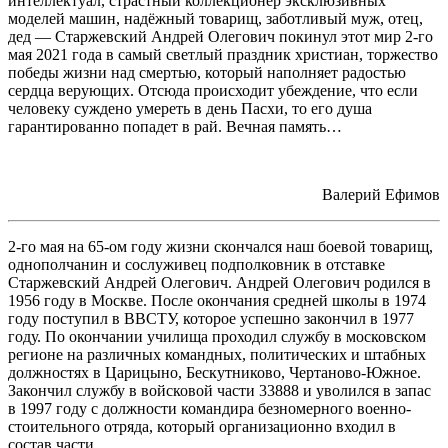
интеллектуал, страстный коллекционер эксклюзивных
моделей машин, надёжный товарищ, заботливый муж, отец,
дед — Старжевский Андрей Олегович покинул этот мир 2-го
мая 2021 года в самый светлый праздник христиан, торжество
победы жизни над смертью, который наполняет радостью
сердца верующих. Отсюда происходит убеждение, что если
человеку суждено умереть в день Пасхи, то его душа
гарантированно попадет в рай. Вечная память…
Валерий Ефимов
2-го мая на 65-ом году жизни скончался наш боевой товарищ,
однополчанин и сослуживец подполковник в отставке
Старжевский Андрей Олегович. Андрей Олегович родился в
1956 году в Москве. После окончания средней школы в 1974
году поступил в ВВСТУ, которое успешно закончил в 1977
году. По окончании училища проходил службу в московском
регионе на различных командных, политических и штабных
должностях в Царицыно, Бескутниково, Чертаново-Южное.
Закончил службу в войсковой части 33888 и уволился в запас
в 1997 году с должности командира безномерного военно-
стоительного отряда, который организационно входил в
состав части.