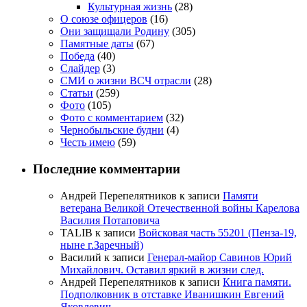
Культурная жизнь
(28)
О союзе офицеров
(16)
Они защищали Родину
(305)
Памятные даты
(67)
Победа
(40)
Слайдер
(3)
СМИ о жизни ВСЧ отрасли
(28)
Статьи
(259)
Фото
(105)
Фото с комментарием
(32)
Чернобыльские будни
(4)
Честь имею
(59)
Последние комментарии
Андрей Перепелятников
к записи
Памяти
ветерана Великой Отечественной войны Карелова
Василия Потаповича
TALIB
к записи
Войсковая часть 55201 (Пенза-19,
ныне г.Заречный)
Василий
к записи
Генерал-майор Савинов Юрий
Михайлович. Оставил яркий в жизни след.
Андрей Перепелятников
к записи
Книга памяти.
Подполковник в отставке Иванишкин Евгений
Яковлевич