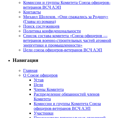
Комиссии и группы Комитета Союза офицеров-
ветеранов ВСЧ АЭП
Контакты
Михаил Шолохов. «Они сражались за Родину»
(Главы из романа)
Поиск сослуживцев
Политика конфиденциальности
Список состава комитета «Союза офицеров —
ветеранов военно-строительных частей атомной
энергетики и промышленности»
Цели союза офицеров-ветеранов ВСЧ АЭП
Навигация
Главная
О Союзе офицеров
Устав
Цели
Члены Комитета
Распределение обязанностей членов
Комитета
Комиссии и группы Комитета Союза
офицеров-ветеранов ВСЧ АЭП
Участники
Председатели региональных отделений