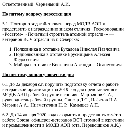
Ответственный: Черненький А.И.
По пятому вопросу повестки дня
5.1. Повторно ходатайствовать перед МОДВ АЭП и
представить к награждению знаком отличия Госкорпорации
«Росатом» «Почетный строитель атомной отрасли»» —
ветеранов ВСЧ отрасли из г. Северска:
Полковника в отставке Бухалова Николая Павловича
Подполковника в отставке Брусницына Алексея
Федосеевича
Майора в отставке Восканяна Автандила Оганесовича
По шестому вопросу повестки дня
6.1 До 22 декабря с.г. поручить подготовку отчета о работе
ветеранской организации за 2019 год для представления в
МОДВ АЭП рабочей группе в составе: Мартьянов С.А.,
руководитель рабочей группы, Слисар Д.С., Нефатов Н.А.,
Марьин А.А., Нигматуллин Н. Р., Камышев А.П.
6.2. До 14 января 2020 года оформить и представить отчёт о
работе Союза офицеров-ветеранов ВСЧ атомной энергетики
и промышленности в МОДВ АЭП (отв. Перевощиков А.К.)