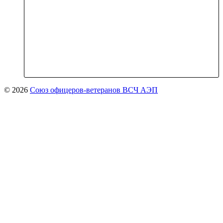
© 2026
Союз офицеров-ветеранов ВСЧ АЭП