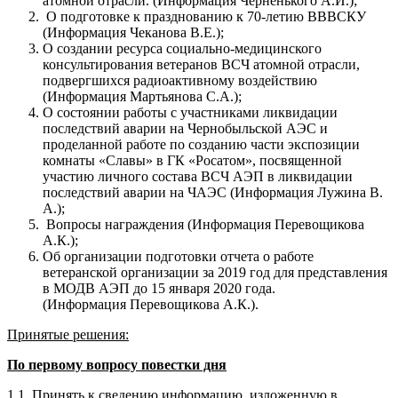
атомной отрасли. (Информация Черненького А.И.);
О подготовке к празднованию к 70-летию ВВВСКУ
(Информация Чеканова В.Е.);
О создании ресурса социально-медицинского
консультирования ветеранов ВСЧ атомной отрасли,
подвергшихся радиоактивному воздействию
(Информация Мартьянова С.А.);
О состоянии работы с участниками ликвидации
последствий аварии на Чернобыльской АЭС и
проделанной работе по созданию части экспозиции
комнаты «Славы» в ГК «Росатом», посвященной
участию личного состава ВСЧ АЭП в ликвидации
последствий аварии на ЧАЭС (Информация Лужина В.
А.);
Вопросы награждения (Информация Перевощикова
А.К.);
Об организации подготовки отчета о работе
ветеранской организации за 2019 год для представления
в МОДВ АЭП до 15 января 2020 года.
(Информация Перевощикова А.К.).
Принятые решения:
По первому вопросу повестки дня
1.1. Принять к сведению информацию, изложенную в