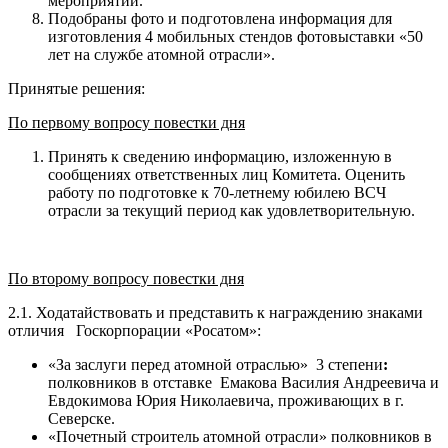
мероприятии.
Подобраны фото и подготовлена информация для
изготовления 4 мобильных стендов фотовыставки «50
лет на службе атомной отрасли».
Принятые решения:
По первому вопросу повестки дня
Принять к сведению информацию, изложенную в
сообщениях ответственных лиц Комитета. Оценить
работу по подготовке к 70-летнему юбилею ВСЧ
отрасли за текущий период как удовлетворительную.
По второму вопросу повестки дня
2.1. Ходатайствовать и представить к награждению знаками
отличия Госкорпорации «Росатом»:
«За заслуги перед атомной отраслью»
3 степени
:
полковников в отставке Емакова Василия Андреевича и
Евдокимова Юрия Николаевича, проживающих в г.
Северске.
«Почетный строитель атомной отрасли» полковников в