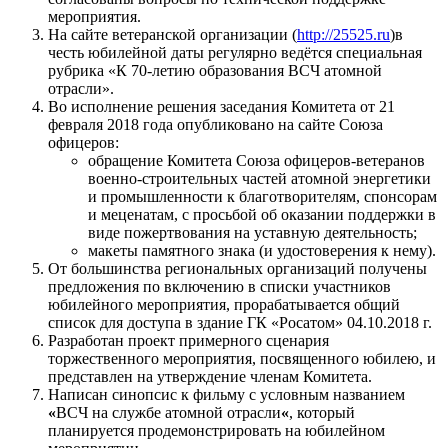
мероприятия.
На сайте ветеранской организации (
http://25525.ru
)в
честь юбилейной даты регулярно ведётся специальная
рубрика «К 70-летию образования ВСЧ атомной
отрасли».
Во исполнение решения заседания Комитета от 21
февраля 2018 года опубликовано на сайте Союза
офицеров:
обращение Комитета Союза офицеров-ветеранов
военно-строительных частей атомной энергетики
и промышленности к благотворителям, спонсорам
и меценатам, с просьбой об оказании поддержки в
виде пожертвования на уставную деятельность;
макеты памятного знака (и удостоверения к нему).
От большинства региональных организаций получены
предложения по включению в списки участников
юбилейного мероприятия, прорабатывается общий
список для доступа в здание ГК «Росатом» 04.10.2018 г.
Разработан проект примерного сценария
торжественного мероприятия, посвященного юбилею, и
представлен на утверждение членам Комитета.
Написан синопсис к фильму с условным названием
«
ВСЧ на службе атомной отрасли
«
, который
планируется продемонстрировать на юбилейном