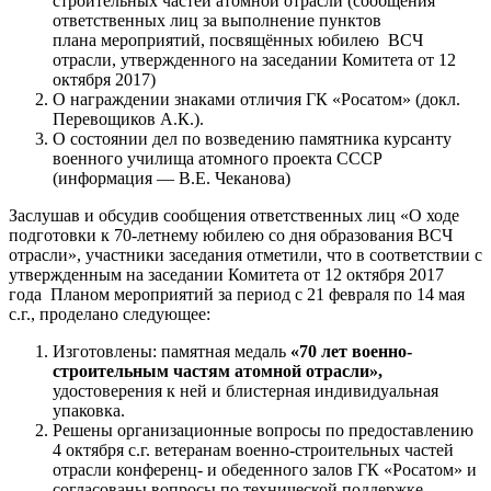
строительных частей атомной отрасли (сообщения
ответственных лиц за выполнение пунктов
плана мероприятий, посвящённых юбилею ВСЧ
отрасли, утвержденного на заседании Комитета от 12
октября 2017)
О награждении знаками отличия ГК «Росатом» (докл.
Перевощиков А.К.).
О состоянии дел по возведению памятника курсанту
военного училища атомного проекта СССР
(информация — В.Е. Чеканова)
Заслушав и обсудив сообщения ответственных лиц «О ходе
подготовки к 70-летнему юбилею со дня образования ВСЧ
отрасли», участники заседания отметили, что в соответствии с
утвержденным на заседании Комитета от 12 октября 2017
года Планом мероприятий за период с 21 февраля по 14 мая
с.г., проделано следующее:
Изготовлены: памятная медаль
«70 лет военно-
строительным частям атомной отрасли»,
удостоверения к ней и блистерная индивидуальная
упаковка.
Решены организационные вопросы по предоставлению
4 октября с.г. ветеранам военно-строительных частей
отрасли конференц- и обеденного залов ГК «Росатом» и
согласованы вопросы по технической поддержке