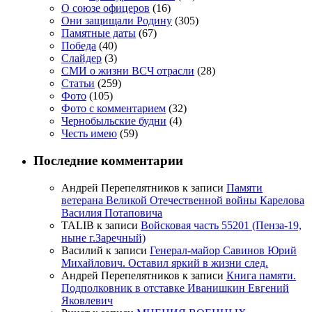
О союзе офицеров
(16)
Они защищали Родину
(305)
Памятные даты
(67)
Победа
(40)
Слайдер
(3)
СМИ о жизни ВСЧ отрасли
(28)
Статьи
(259)
Фото
(105)
Фото с комментарием
(32)
Чернобыльские будни
(4)
Честь имею
(59)
Последние комментарии
Андрей Перепелятников
к записи
Памяти
ветерана Великой Отечественной войны Карелова
Василия Потаповича
TALIB
к записи
Войсковая часть 55201 (Пенза-19,
ныне г.Заречный)
Василий
к записи
Генерал-майор Савинов Юрий
Михайлович. Оставил яркий в жизни след.
Андрей Перепелятников
к записи
Книга памяти.
Подполковник в отставке Иванишкин Евгений
Яковлевич