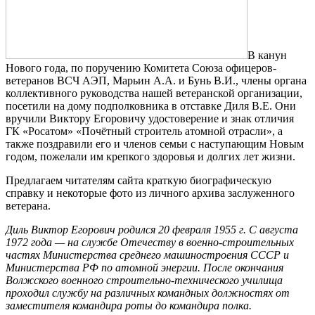
В канун
Нового года, по поручению Комитета Союза офицеров-
ветеранов ВСЧ АЭП, Марьин А.А. и Бунь В.И., члены органа
коллективного руководства нашей ветеранской организации,
посетили на дому подполковника в отставке Диля В.Е. Они
вручили Виктору Егоровичу удостоверение и знак отличия
ГК «Росатом» «Почётный строитель атомной отрасли», а
также поздравили его и членов семьи с наступающим Новым
годом, пожелали им крепкого здоровья и долгих лет жизни.
Предлагаем читателям сайта краткую биографическую
справку и некоторые фото из личного архива заслуженного
ветерана.
Диль Виктор Егорович родился 20 февраля 1955 г. С августа
1972 года — на службе Отечеству в военно-строительных
частях Министерства среднего машиностроения СССР и
Министерства РФ по атомной энергии. После окончания
Волжского военного строительно-технического училища
проходил службу на различных командных должностях от
заместителя командира роты до командира полка.