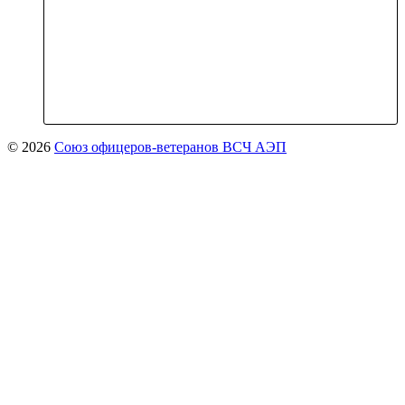
© 2026
Союз офицеров-ветеранов ВСЧ АЭП