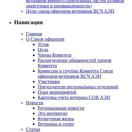
ветеранов военно-строительных частей атомной
энергетики и промышленности»
Цели союза офицеров-ветеранов ВСЧ АЭП
Навигация
Главная
О Союзе офицеров
Устав
Цели
Члены Комитета
Распределение обязанностей членов
Комитета
Комиссии и группы Комитета Союза
офицеров-ветеранов ВСЧ АЭП
Участники
Председатели региональных отделений
План мероприятий
Карточка учета ветерана CОВ АЭП
Новости
Региональные новости
Это интересно
Культурная жизнь
Ветераны и спорт
Статьи