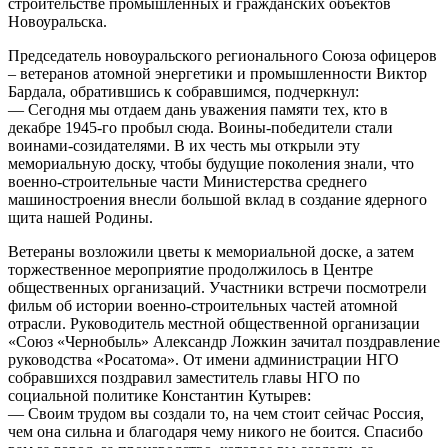
строительстве промышленных и гражданских объектов
Новоуральска.
Председатель новоуральского регионального Союза офицеров
– ветеранов атомной энергетики и промышленности Виктор
Бардала, обратившись к собравшимся, подчеркнул:
— Сегодня мы отдаем дань уважения памяти тех, кто в
декабре 1945-го пробыл сюда. Воины-победители стали
воинами-созидателями. В их честь мы открыли эту
мемориальную доску, чтобы будущие поколения знали, что
военно-строительные части Министерства среднего
машиностроения внесли большой вклад в создание ядерного
щита нашей Родины.
Ветераны возложили цветы к мемориальной доске, а затем
торжественное мероприятие продолжилось в Центре
общественных организаций. Участники встречи посмотрели
фильм об истории военно-строительных частей атомной
отрасли. Руководитель местной общественной организации
«Союз «Чернобыль» Александр Ложкин зачитал поздравление
руководства «Росатома». От имени администрации НГО
собравшихся поздравил заместитель главы НГО по
социальной политике Константин Кутырев:
— Своим трудом вы создали то, на чем стоит сейчас Россия,
чем она сильна и благодаря чему никого не боится. Спасибо