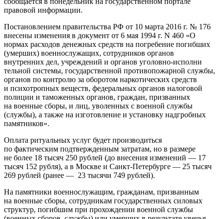
сообщается в понедельник на государственн
ом портале
правовой информации.
Постановлением правительства РФ от 10 марта 2016 г. № 176
внесены изменения в документ от 6 мая 1994 г. N 460 «О
нормах расходов денежных средств на погребение погибших
(умерших) военнослужащих, сотрудников органов
внутренних дел, учреждений и органов уголовно-исполни
тельной системы, государственной противопожарной службы,
органов по контролю за оборотом наркотических средств
и психотропных веществ, федеральных органов налоговой
полиции и таможенных органов, граждан, призванных
на военные сборы, и лиц, уволенных с военной службы
(службы), а также на изготовление и установку надгробных
памятников».
Оплата ритуальных услуг будет производиться
по фактическим подтвержденным затратам, но в размере
не более 18 тысяч 250 рублей (до внесения изменений — 17
тысяч 152 рубля), а в Москве и Санкт-Петербур
ге — 25 тысяч
269 рублей (ранее — 23 тысячи 749 рублей).
На памятники военнослужащим, гражданам, призванным
на военные сборы, сотрудникам государственных силовых
структур, погибшим при прохождении военной службы
(военных сборов, службы) или умерших в результате увечья