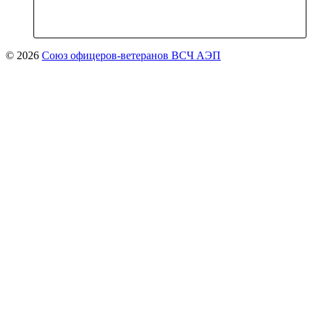
© 2026
Союз офицеров-ветеранов ВСЧ АЭП