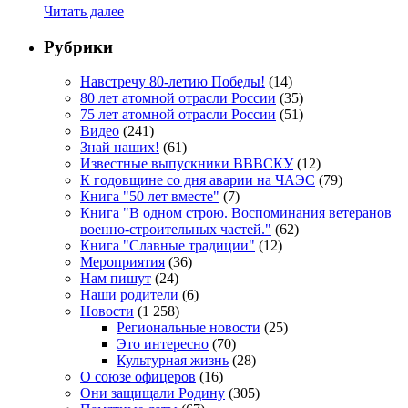
Читать далее
Рубрики
Навстречу 80-летию Победы!
(14)
80 лет атомной отрасли России
(35)
75 лет атомной отрасли России
(51)
Видео
(241)
Знай наших!
(61)
Известные выпускники ВВВСКУ
(12)
К годовщине со дня аварии на ЧАЭС
(79)
Книга "50 лет вместе"
(7)
Книга "В одном строю. Воспоминания ветеранов
военно-строительных частей."
(62)
Книга "Славные традиции"
(12)
Мероприятия
(36)
Нам пишут
(24)
Наши родители
(6)
Новости
(1 258)
Региональные новости
(25)
Это интересно
(70)
Культурная жизнь
(28)
О союзе офицеров
(16)
Они защищали Родину
(305)