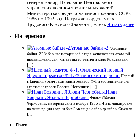
генерал-майор, Начальник Центрального
управления военно-строительных частей
Министерства среднего машиностроения СССР с
1986 по 1992 год. Награжден орденами: »
Трудового Красного Знамени», «Знак
Читать далее
Интересное
Атомные байки -2
"Атомные
байки -2" Забавные истории об отцах-основателях атомной
промышленности. Читает актёр театра и кино Константин
[…]
Ядерный реактор Ф-1. Физический первый.
Первый
в Евразии уран-графитовый реактор Ф-1 и его значение для
атомной отрасли России. Источник: […]
Иван
Бояркин. Яблоки Чернобыля.
Фильм Яблоки
Чернобыля, материал снят в ноябре 1986 г. Я в командировке
на ликвидации аварии был 2 месяца ноябрь-декабрь. Сначала
[…]