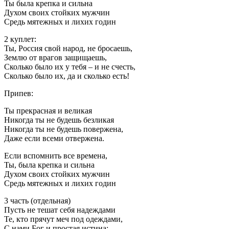
Ты была крепка и сильна
Духом своих стойких мужчин
Средь мятежных и лихих годин
2 куплет:
Ты, Россия свой народ, не бросаешь,
Землю от врагов защищаешь,
Сколько было их у тебя – и не счесть,
Сколько было их, да и сколько есть!
Припев:
Ты прекрасная и великая
Никогда ты не будешь безликая
Никогда ты не будешь повержена,
Даже если всеми отвержена.
Если вспомнить все времена,
Ты, была крепка и сильна
Духом своих стойких мужчин
Средь мятежных и лихих годин
3 часть (отдельная)
Пусть не тешат себя надеждами
Те, кто прячут меч под одеждами,
С нами Бог и простая истина: