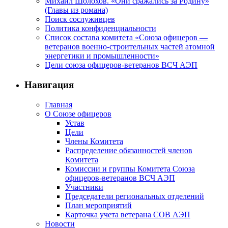
Михаил Шолохов. «Они сражались за Родину»
(Главы из романа)
Поиск сослуживцев
Политика конфиденциальности
Список состава комитета «Союза офицеров —
ветеранов военно-строительных частей атомной
энергетики и промышленности»
Цели союза офицеров-ветеранов ВСЧ АЭП
Навигация
Главная
О Союзе офицеров
Устав
Цели
Члены Комитета
Распределение обязанностей членов
Комитета
Комиссии и группы Комитета Союза
офицеров-ветеранов ВСЧ АЭП
Участники
Председатели региональных отделений
План мероприятий
Карточка учета ветерана CОВ АЭП
Новости