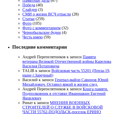
Памятные даты
(67)
Победа
(40)
Слайдер
(3)
СМИ о жизни ВСЧ отрасли
(28)
Статьи
(259)
Фото
(105)
Фото с комментарием
(32)
Чернобыльские будни
(4)
Честь имею
(59)
Последние комментарии
Андрей Перепелятников
к записи
Памяти
ветерана Великой Отечественной войны Карелова
Василия Потаповича
TALIB
к записи
Войсковая часть 55201 (Пенза-19,
ныне г.Заречный)
Василий
к записи
Генерал-майор Савинов Юрий
Михайлович. Оставил яркий в жизни след.
Андрей Перепелятников
к записи
Книга памяти.
Подполковник в отставке Иванишкин Евгений
Яковлевич
Ринат
к записи
МНЕНИЯ ВОЕННЫХ
СТРОИТЕЛЕЙ О СЛУЖБЕ В ВОЙСКОВОЙ
ЧАСТИ 55762-ПОДОЛЬСК-поселок ЕРИНО