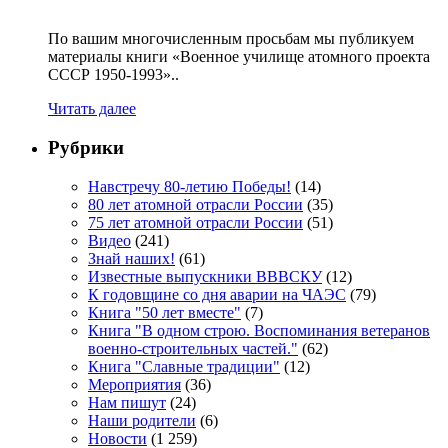
По вашим многочисленным просьбам мы публикуем
материалы книги «Военное училище атомного проекта
СССР 1950-1993»..
Читать далее
Рубрики
Навстречу 80-летию Победы!
(14)
80 лет атомной отрасли России
(35)
75 лет атомной отрасли России
(51)
Видео
(241)
Знай наших!
(61)
Известные выпускники ВВВСКУ
(12)
К годовщине со дня аварии на ЧАЭС
(79)
Книга "50 лет вместе"
(7)
Книга "В одном строю. Воспоминания ветеранов
военно-строительных частей."
(62)
Книга "Славные традиции"
(12)
Мероприятия
(36)
Нам пишут
(24)
Наши родители
(6)
Новости
(1 259)