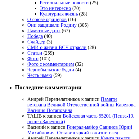
Региональные новости
(25)
Это интересно
(70)
Культурная жизнь
(28)
О союзе офицеров
(16)
Они защищали Родину
(305)
Памятные даты
(67)
Победа
(40)
Слайдер
(3)
СМИ о жизни ВСЧ отрасли
(28)
Статьи
(259)
Фото
(105)
Фото с комментарием
(32)
Чернобыльские будни
(4)
Честь имею
(59)
Последние комментарии
Андрей Перепелятников
к записи
Памяти
ветерана Великой Отечественной войны Карелова
Василия Потаповича
TALIB
к записи
Войсковая часть 55201 (Пенза-19,
ныне г.Заречный)
Василий
к записи
Генерал-майор Савинов Юрий
Михайлович. Оставил яркий в жизни след.
Андрей Перепелятников
к записи
Книга памяти.