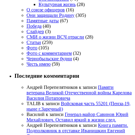
Культурная жизнь
(28)
О союзе офицеров
(16)
Они защищали Родину
(305)
Памятные даты
(67)
Победа
(40)
Слайдер
(3)
СМИ о жизни ВСЧ отрасли
(28)
Статьи
(259)
Фото
(105)
Фото с комментарием
(32)
Чернобыльские будни
(4)
Честь имею
(59)
Последние комментарии
Андрей Перепелятников
к записи
Памяти
ветерана Великой Отечественной войны Карелова
Василия Потаповича
TALIB
к записи
Войсковая часть 55201 (Пенза-19,
ныне г.Заречный)
Василий
к записи
Генерал-майор Савинов Юрий
Михайлович. Оставил яркий в жизни след.
Андрей Перепелятников
к записи
Книга памяти.
Подполковник в отставке Иванишкин Евгений