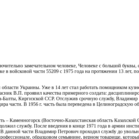
ключительно замечательном человеке, Человеке с большой букв
ке в войсковой части 55209 с 1975 года на протяжении 13 лет, 
области Украины. Уже в 14 лет стал работать помощником кузне
сник В.П. проявил качества примерного солдата: дисциплиниро
ра-Балты, Киргизской ССР. Отслужив срочную службу, Владимир 
ира части. В 1956 г. часть была переведена в Целиноградскую об
Усть – Каменногорск (Восточно-Казахстанская область Казахской
должил службу. После введения в конце 1971 года в армии инст
 данной части Владимир Петрович проходил службу до увольнени
, профессионале, образцовом семьянине, верном товарище, котор