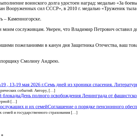
выполнение воинского долга удостоен наград: медалью «За боевые
ран Вооруженных сил СССР», в 2010 г. медалью «Труженик тыла
ь – Каменногорске.
 моим сослуживцам. Уверен, что Владимир Петрович оставил доб
учшими пожеланиями в канун дня Защитника Отечества, ваш тов
рапорщику Смолину Андрею.
Семь дней из хроники спасения. Литературна
орических событий. Автору, […]
День полного освобождения Ленинграда от фашистск
ерной […]
Соглашение о порядке пенсионного обес
 семей и государственного страхования […]
ы
*