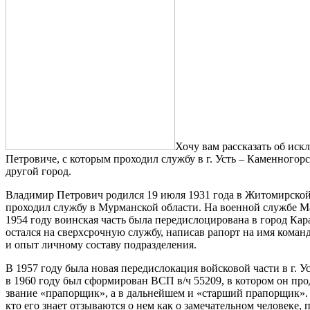
Хочу вам рассказать об ис
Петровиче, с которым проходил службу в г. Усть – Каменногорс
другой город.
Владимир Петрович родился 19 июля 1931 года в Житомирской 
проходил службу в Мурманской области. На военной службе Ма
1954 году воинская часть была передислоцирована в город Ка
остался на сверхсрочную службу, написав рапорт на имя команд
и опыт личному составу подразделения.
В 1957 году была новая передислокация войсковой части в г. 
в 1960 году был сформирован ВСП в/ч 55209, в котором он про
звание «прапорщик», а в дальнейшем и «старший прапорщик». В
кто его знает отзываются о нем как о замечательном человеке