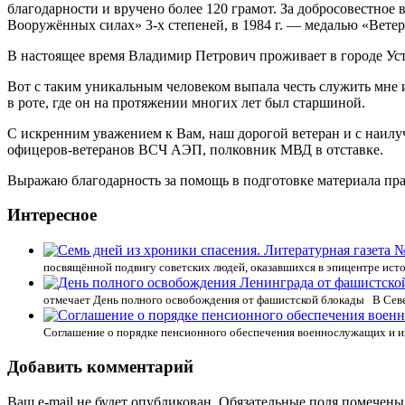
благодарности и вручено более 120 грамот. За добросовестное 
Вооружённых силах» 3-х степеней, в 1984 г. — медалью «Вете
В настоящее время Владимир Петрович проживает в городе Уст
Вот с таким уникальным человеком выпала честь служить мне и
в роте, где он на протяжении многих лет был старшиной.
С искренним уважением к Вам, наш дорогой ветеран и с наил
офицеров-ветеранов ВСЧ АЭП, полковник МВД в отставке.
Выражаю благодарность за помощь в подготовке материала п
Интересное
посвящённой подвигу советских людей, оказавшихся в эпицентре ист
отмечает День полного освобождения от фашистской блокады В Сев
Соглашение о порядке пенсионного обеспечения военнослужащих и их
Добавить комментарий
Ваш e-mail не будет опубликован.
Обязательные поля помечен