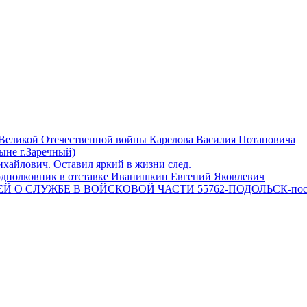
 Великой Отечественной войны Карелова Василия Потаповича
ныне г.Заречный)
айлович. Оставил яркий в жизни след.
одполковник в отставке Иванишкин Евгений Яковлевич
 О СЛУЖБЕ В ВОЙСКОВОЙ ЧАСТИ 55762-ПОДОЛЬСК-пос