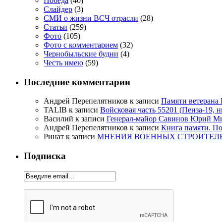
Победа
(40)
Слайдер
(3)
СМИ о жизни ВСЧ отрасли
(28)
Статьи
(259)
Фото
(105)
Фото с комментарием
(32)
Чернобыльские будни
(4)
Честь имею
(59)
Последние комментарии
Андрей Перепелятников
к записи
Памяти ветерана
TALIB
к записи
Войсковая часть 55201 (Пенза-19, 
Василий
к записи
Генерал-майор Савинов Юрий Мих
Андрей Перепелятников
к записи
Книга памяти. П
Ринат
к записи
МНЕНИЯ ВОЕННЫХ СТРОИТЕЛЕЙ
Подписка