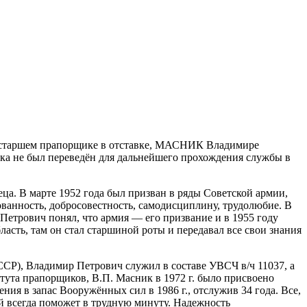
ы, старшем прапорщике в отставке, МАСНИК Владимире
пока не был переведён для дальнейшего прохождения службы в
ца. В марте 1952 года был призван в ряды Советской армии,
ванность, добросовестность, самодисциплину, трудолюбие. В
Петрович понял, что армия — его призвание и в 1955 году
ласть, там он стал старшиной роты и передавал все свои знания
 ССР), Владимир Петрович служил в составе УВСЧ в/ч 11037, а
итута прапорщиков, В.П. Масник в 1972 г. было присвоено
я в запас Вооружённых сил в 1986 г., отслужив 34 года. Все,
ый всегда поможет в трудную минуту. Надежность