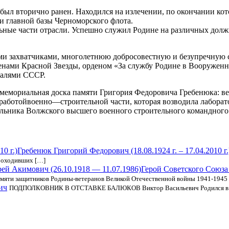
 был вторично ранен. Находился на излечении, по окончании ко
и главной базы Черноморского флота.
ьные части отрасли. Успешно служил Родине на различных долж
кими захватчиками, многолетнюю добросовестную и безупречную
енами Красной Звезды, орденом «За службу Родине в Вооруженны
далями СССР.
 мемориальная доска памяти Григория Федоровича Гребенюка: в
 работойвоенно—строительной части, которая возводила лабора
чальника Волжского высшего военного строительного командного
Гребенюк Григорий Федорович (18.08.1924 г. – 17.04.2010 г.
проходивших […]
Герой Советского Союза
яти защитников Родины-ветеранов Великой Отечественной войны 1941-1945 
ич
ПОДПОЛКОВНИК В ОТСТАВКЕ БАЛЮКОВ Виктор Васильевич Родился в 1926 