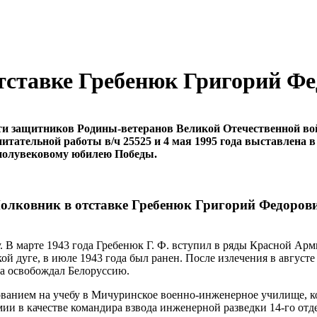
тставке Гребенюк Григорий Ф
и защитников Родины-ветеранов Великой Отечественной в
питательной работы в/ч 25525 и 4 мая 1995 года выставлена
 полувековому юбилею Победы.
олковник в отставке Гребенюк Григорий Федоров
 В марте 1943 года Гребенюк Г. Ф. вступил в ряды Красной Арм
кой дуге, в июле 1943 года был ранен. После излечения в август
та освобождал Белоруссию.
ованием на учебу в Мичуринское военно-инженерное училище, ко
и в качестве командира взвода инженерной разведки 14-го отде