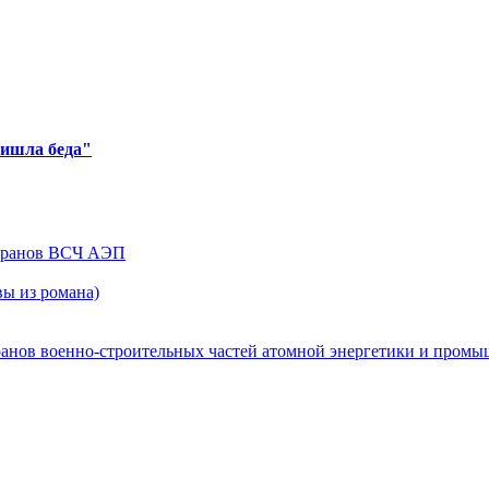
ришла беда"
теранов ВСЧ АЭП
ы из романа)
ранов военно-строительных частей атомной энергетики и пром