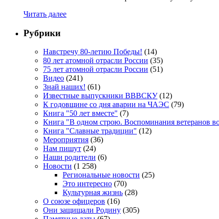
Читать далее
Рубрики
Навстречу 80-летию Победы!
(14)
80 лет атомной отрасли России
(35)
75 лет атомной отрасли России
(51)
Видео
(241)
Знай наших!
(61)
Известные выпускники ВВВСКУ
(12)
К годовщине со дня аварии на ЧАЭС
(79)
Книга "50 лет вместе"
(7)
Книга "В одном строю. Воспоминания ветеранов во
Книга "Славные традиции"
(12)
Мероприятия
(36)
Нам пишут
(24)
Наши родители
(6)
Новости
(1 258)
Региональные новости
(25)
Это интересно
(70)
Культурная жизнь
(28)
О союзе офицеров
(16)
Они защищали Родину
(305)
Памятные даты
(67)