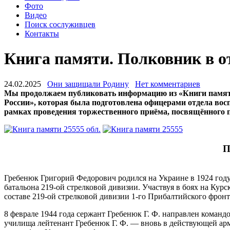
Фото
Видео
Поиск сослуживцев
Контакты
Книга памяти. Полковник в о
24.02.2025
Они защищали Родину
Нет комментариев
Мы продолжаем публиковать информацию из «Книги памят
России», которая была подготовлена офицерами отдела вос
рамках проведения торжественного приёма, посвящённого
П
Гребенюк Григорий Федорович родился на Украине в 1924 году.
батальона 219-ой стрелковой дивизии. Участвуя в боях на Курс
составе 219-ой стрелковой дивизии 1-го Прибалтийского фрон
8 феврале 1944 года сержант Гребенюк Г. Ф. направлен команд
училища лейтенант Гребенюк Г. Ф. — вновь в действующей арми