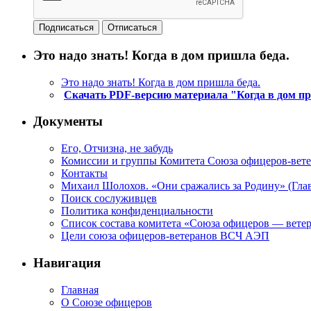
Это надо знать! Когда в дом пришла беда.
Это надо знать! Когда в дом пришла беда.
Скачать PDF-версию материала "Когда в дом п
Документы
Его, Отчизна, не забудь
Комиссии и группы Комитета Союза офицеров-ве
Контакты
Михаил Шолохов. «Они сражались за Родину» (Глав
Поиск сослуживцев
Политика конфиденциальности
Список состава комитета «Союза офицеров — вете
Цели союза офицеров-ветеранов ВСЧ АЭП
Навигация
Главная
О Союзе офицеров