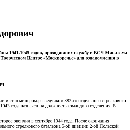
едорович
ойны
1941-1945
годов, проходивших службу в ВСЧ Минатома
 в Творческом Центре «Москворечье» для ознакомления в
ич
ии и стал минером-разведчиком 382-го отдельного стрелкового
е 1943 года назначен на должность командира отделения. В
торое окончил в сентябре 1944 года. После окончания
льного стрелкового батальона 5-ой дивизии 2-ой Польской