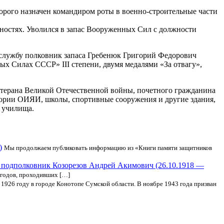
торого назначен командиром роты в военно-строительные части
ностях. Уволился в запас Вооруженных Сил с должности
 службу полковник запаса Гребенюк Григорий Федорович
х Силах СССР» III степени, двумя медалями «За отвагу»,
етерана Великой Отечественной войны, почетного гражданина
тории ОИЯИ, школы, спортивные сооружения и другие здания,
 училища.
)
Мы продолжаем публиковать информацию из «Книги памяти защитников
 подполковник Козорезов Андрей Акимович (26.10.1918 —
годов, проходивших […]
году в городе Конотопе Сумской области. В ноябре 1943 года призван