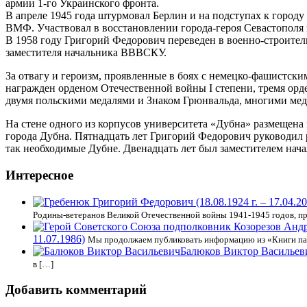
армии 1-го Украинского фронта.
В апреле 1945 года штурмовал Берлин и на подступах к городу
ВМФ. Участвовал в восстановлении города-героя Севастополя 
В 1958 году Григорий Федорович переведен в военно-строител
заместителя начальника ВВВСКУ.
За отвагу и героизм, проявленные в боях с немецко-фашистс
награжден орденом Отечественной войны I степени, тремя орд
двумя польскими медалями и Знаком Грюнвальда, многими ме
На стене одного из корпусов университета «Дубна» размещена
города Дубна. Пятнадцать лет Григорий Федорович руководил
так необходимые Дубне. Двенадцать лет был заместителем на
Интересное
Родины-ветеранов Великой Отечественной войны 1941-1945 годов, 
11.07.1986)
Мы продолжаем публиковать информацию из «Книги пам
Балюков Виктор Васильев
в […]
Добавить комментарий