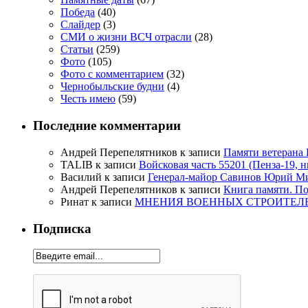
Победа
(40)
Слайдер
(3)
СМИ о жизни ВСЧ отрасли
(28)
Статьи
(259)
Фото
(105)
Фото с комментарием
(32)
Чернобыльские будни
(4)
Честь имею
(59)
Последние комментарии
Андрей Перепелятников
к записи
Памяти ветерана
TALIB
к записи
Войсковая часть 55201 (Пенза-19, 
Василий
к записи
Генерал-майор Савинов Юрий Мих
Андрей Перепелятников
к записи
Книга памяти. П
Ринат
к записи
МНЕНИЯ ВОЕННЫХ СТРОИТЕЛЕЙ
Подписка