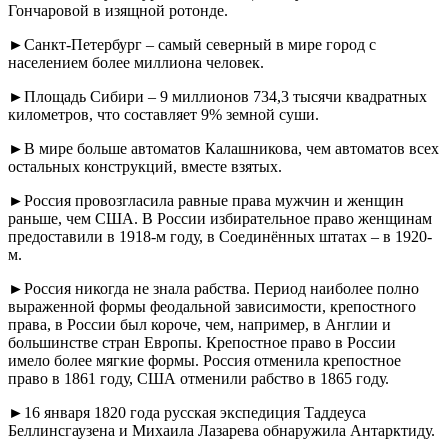
Гончаровой в изящной ротонде.
►Санкт-Петербург – самый северный в мире город с
населением более миллиона человек.
►Площадь Сибири – 9 миллионов 734,3 тысячи квадратных
километров, что составляет 9% земной суши.
►В мире больше автоматов Калашникова, чем автоматов всех
остальных конструкций, вместе взятых.
►Россия провозгласила равные права мужчин и женщин
раньше, чем США. В России избирательное право женщинам
предоставили в 1918-м году, в Соединённых штатах – в 1920-
м.
►Россия никогда не знала рабства. Период наиболее полно
выраженной формы феодальной зависимости, крепостного
права, в России был короче, чем, например, в Англии и
большинстве стран Европы. Крепостное право в России
имело более мягкие формы. Россия отменила крепостное
право в 1861 году, США отменили рабство в 1865 году.
►16 января 1820 года русская экспедиция Таддеуса
Беллинсгаузена и Михаила Лазарева обнаружила Антарктиду.