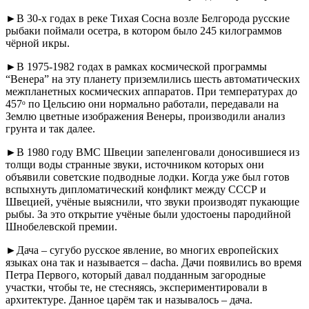
►В 30-х годах в реке Тихая Сосна возле Белгорода русские
рыбаки поймали осетра, в котором было 245 килограммов
чёрной икры.
►В 1975-1982 годах в рамках космической программы
“Венера” на эту планету приземлились шесть автоматических
межпланетных космических аппаратов. При температурах до
457ᵒ по Цельсию они нормально работали, передавали на
Землю цветные изображения Венеры, производили анализ
грунта и так далее.
►В 1980 году ВМС Швеции запеленговали доносившиеся из
толщи воды странные звуки, источником которых они
объявили советские подводные лодки. Когда уже был готов
вспыхнуть дипломатический конфликт между СССР и
Швецией, учёные выяснили, что звуки производят пукающие
рыбы. За это открытие учёные были удостоены пародийной
Шнобелевской премии.
►Дача – сугубо русское явление, во многих европейских
языках она так и называется – dacha. Дачи появились во время
Петра Первого, который давал подданным загородные
участки, чтобы те, не стесняясь, экспериментировали в
архитектуре. Данное царём так и называлось – дача.