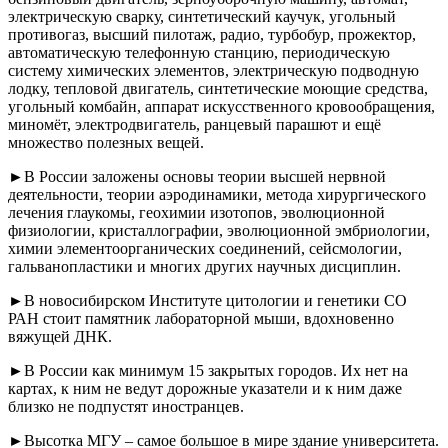
электрическую сварку, синтетический каучук, угольный
противогаз, высший пилотаж, радио, турбобур, прожектор,
автоматическую телефонную станцию, периодическую
систему химических элементов, электрическую подводную
лодку, тепловой двигатель, синтетические моющие средства,
угольный комбайн, аппарат искусственного кровообращения,
миномёт, электродвигатель, ранцевый парашют и ещё
множество полезных вещей.
►В России заложены основы теории высшей нервной
деятельности, теории аэродинамики, метода хирургического
лечения глаукомы, геохимии изотопов, эволюционной
физиологии, кристаллографии, эволюционной эмбриологии,
химии элементоорганических соединений, сейсмологии,
гальванопластики и многих других научных дисциплин.
►В новосибирском Институте цитологии и генетики СО
РАН стоит памятник лабораторной мыши, вдохновенно
вяжущей ДНК.
►В России как минимум 15 закрытых городов. Их нет на
картах, к ним не ведут дорожные указатели и к ним даже
близко не подпустят иностранцев.
►Высотка МГУ – самое большое в мире здание университета.