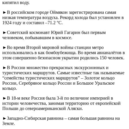
кипятил воду.
►В российском городе Оймякон зарегистрирована самая
низкая температура воздуха. Рекорд холода был установлен в
1924 году и составил –71.2 °C.
►Советский космонавт Юрий Гагарин был первым
человеком, побывавшим в космосе.
►Во время Второй мировой войны станции метро
использовались в как бомбоубежища. Во время авианалётов в
этом совершенно безопасном укрытии родились 150 человек.
►В России множество прекрасных экскурсионных и
туристических маршрутов. Самые известные так называемые
“семейства туристических маршрутов” – Золотое кольцо
России, Серебряное кольцо России и Большое Уральское
кольцо.
►В 18-м веке Россия была 3-й по величине империей в
истории человечества, занимая территорию от европейской
Польши до североамериканской Аляски.
►Западно-Сибирская равнина – самая большая равнина на
Земле.