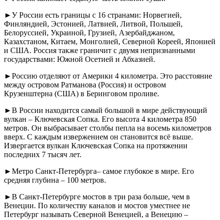
►У России есть границы с 16 странами: Норвегией,
Финляндией, Эстонией, Латвией, Литвой, Польшей,
Белоруссией, Украиной, Грузией, Азербайджаном,
Казахстаном, Китаем, Монголией, Северной Кореей, Японией
и США. Россия также граничит с двумя непризнанными
государствами: Южной Осетией и Абхазией.
►Россию отделяют от Америки 4 километра. Это расстояние
между островом Ратманова (Россия) и островом
Крузенштерна (США) в Беринговом проливе.
►В России находится самый большой в мире действующий
вулкан – Ключевская Сопка. Его высота 4 километра 850
метров. Он выбрасывает столбы пепла на восемь километров
вверх. С каждым извержением он становится всё выше.
Извергается вулкан Ключевская Сопка на протяжении
последних 7 тысяч лет.
►Метро Санкт-Петербурга– самое глубокое в мире. Его
средняя глубина – 100 метров.
►В Санкт-Петербурге мостов в три раза больше, чем в
Венеции. По количеству каналов и мостов уместнее не
Петербург называть Северной Венецией, а Венецию –