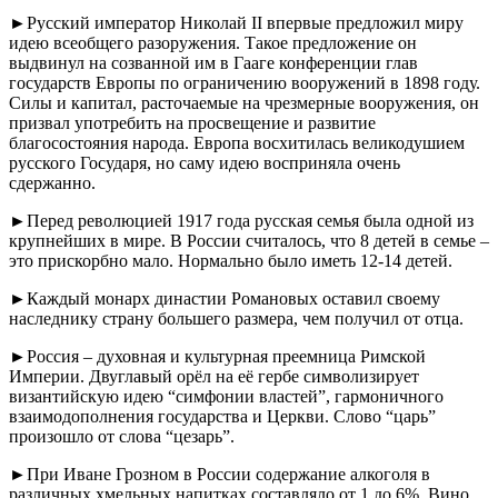
►Русский император Николай II впервые предложил миру
идею всеобщего разоружения. Такое предложение он
выдвинул на созванной им в Гааге конференции глав
государств Европы по ограничению вооружений в 1898 году.
Силы и капитал, расточаемые на чрезмерные вооружения, он
призвал употребить на просвещение и развитие
благосостояния народа. Европа восхитилась великодушием
русского Государя, но саму идею восприняла очень
сдержанно.
►Перед революцией 1917 года русская семья была одной из
крупнейших в мире. В России считалось, что 8 детей в семье –
это прискорбно мало. Нормально было иметь 12-14 детей.
►Каждый монарх династии Романовых оставил своему
наследнику страну большего размера, чем получил от отца.
►Россия – духовная и культурная преемница Римской
Империи. Двуглавый орёл на её гербе символизирует
византийскую идею “симфонии властей”, гармоничного
взаимодополнения государства и Церкви. Слово “царь”
произошло от слова “цезарь”.
►При Иване Грозном в России содержание алкоголя в
различных хмельных напитках составляло от 1 до 6%. Вино,