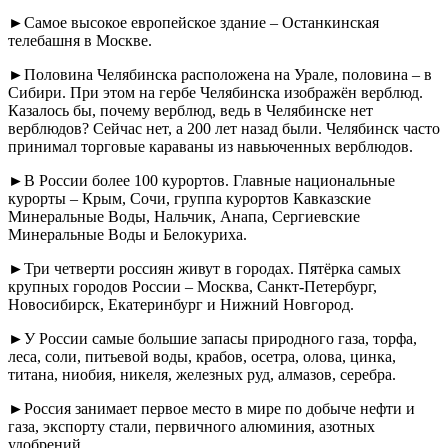
►Самое высокое европейское здание – Останкинская
телебашня в Москве.
►Половина Челябинска расположена на Урале, половина – в
Сибири. При этом на гербе Челябинска изображён верблюд.
Казалось бы, почему верблюд, ведь в Челябинске нет
верблюдов? Сейчас нет, а 200 лет назад были. Челябинск часто
принимал торговые караваны из навьюченных верблюдов.
►В России более 100 курортов. Главные национальные
курорты – Крым, Сочи, группа курортов Кавказские
Минеральные Воды, Нальчик, Анапа, Сергиевские
Минеральные Воды и Белокуриха.
►Три четверти россиян живут в городах. Пятёрка самых
крупных городов России – Москва, Санкт-Петербург,
Новосибирск, Екатеринбург и Нижний Новгород.
►У России самые большие запасы природного газа, торфа,
леса, соли, питьевой воды, крабов, осетра, олова, цинка,
титана, ниобия, никеля, железных руд, алмазов, серебра.
►Россия занимает первое место в мире по добыче нефти и
газа, экспорту стали, первичного алюминия, азотных
удобрений.