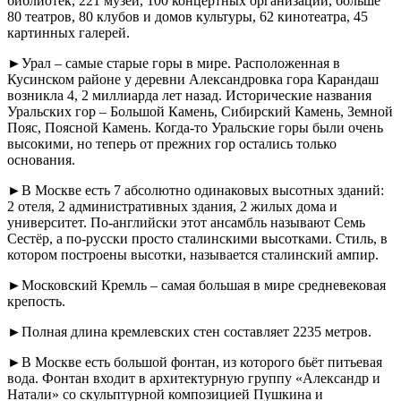
библиотек, 221 музей, 100 концертных организаций, больше
80 театров, 80 клубов и домов культуры, 62 кинотеатра, 45
картинных галерей.
►Урал – самые старые горы в мире. Расположенная в
Кусинском районе у деревни Александровка гора Карандаш
возникла 4, 2 миллиарда лет назад. Исторические названия
Уральских гор – Большой Камень, Сибирский Камень, Земной
Пояс, Поясной Камень. Когда-то Уральские горы были очень
высокими, но теперь от прежних гор остались только
основания.
►В Москве есть 7 абсолютно одинаковых высотных зданий:
2 отеля, 2 административных здания, 2 жилых дома и
университет. По-английски этот ансамбль называют Семь
Сестёр, а по-русски просто сталинскими высотками. Стиль, в
котором построены высотки, называется сталинский ампир.
►Московский Кремль – самая большая в мире средневековая
крепость.
►Полная длина кремлевских стен составляет 2235 метров.
►В Москве есть большой фонтан, из которого бьёт питьевая
вода. Фонтан входит в архитектурную группу «Александр и
Натали» со скульптурной композицией Пушкина и