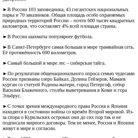
►В России 103 заповедника, 43 гигантских национальных
парка и 70 заказников. Общая площадь особо охраняемых
природных территорий России – почти 600 тысяч квадратных
километров, что составляет 4% всей площади страны.
►В России шахматы популярнее футбола.
►В Санкт-Петербурге самая большая в мире трамвайная сеть.
Её протяжённость 690 километров.
►Самый большой в мире лес – сибирская тайга.
►По результатам общенационального опроса семью чудесами
России признаны озеро Байкал, Долина Гейзеров, Мамаев
курган со статуей Родины-матери, город Петергоф, собор
Василия Блаженного, столбы выветривания в Коми и гора
Эльбрус.
►С точки зрения международного права Россия и Япония
находятся в состоянии войны со времён Второй мировой. Из-
за спора о Курильских островах они до сих пор так и не
подписали мирного договора. Тем не менее, Россия и Япония
живут в мире и согласии.