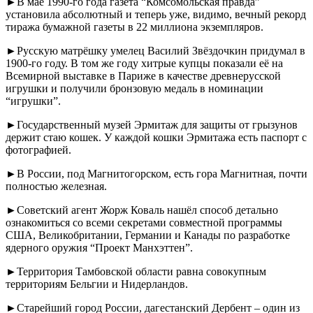
►В мае 1990-го года газета “Комсомольская правда”
установила абсолютный и теперь уже, видимо, вечный рекорд
тиража бумажной газеты в 22 миллиона экземпляров.
►Русскую матрёшку умелец Василий Звёздочкин придумал в
1900-го году. В том же году хитрые купцы показали её на
Всемирной выставке в Париже в качестве древнерусской
игрушки и получили бронзовую медаль в номинации
“игрушки”.
►Государственный музей Эрмитаж для защиты от грызунов
держит стаю кошек. У каждой кошки Эрмитажа есть паспорт с
фотографией.
►В России, под Магнитогорском, есть гора Магнитная, почти
полностью железная.
►Советский агент Жорж Коваль нашёл способ детально
ознакомиться со всеми секретами совместной программы
США, Великобритании, Германии и Канады по разработке
ядерного оружия “Проект Манхэттен”.
►Территория Тамбовской области равна совокупным
территориям Бельгии и Нидерландов.
►Старейший город России, дагестанский Дербент – один из