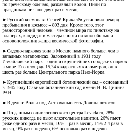
по греческому обычаю, разбавляли водой. Пили по
праздникам не чаще двух раз в месяц.
►Русский космонавт Сергей Крикалёв установил рекорд
пребывания в космосе – 803 дня. Кроме того, этот
разносторонний человек – чемпион мира по пилотажу на
планерах, кандидат в мастера спорта по многоборью и
основоположник жанра космической фотографии.
►Садово-парковая зона в Москве намного больше, чем в
западных мегаполисах. Заложенный в 1931 году
Измайловский парк – один из крупнейших городских парков
в мире. Его площадь 15,34 квадратных километров, он в
шесть раз больше Центрального парка Нью-Йорка.
►Крупнейший европейский ботанический сад – основанный
в 1945 году Главный ботанический сад имени Н. В. Цицина
РАН.
►В дельте Волги под Астраханью есть Долина лотосов.
►По данным социологического центра Levada.ru, 28%
русских никогда не пьют алкогольные напитки, 26% пьют
реже одного раза в месяц, 16% – раз в месяц, 14% 2-4 раза в
месяц, 9% раз в неделю, 6% несколько раз в неделю.