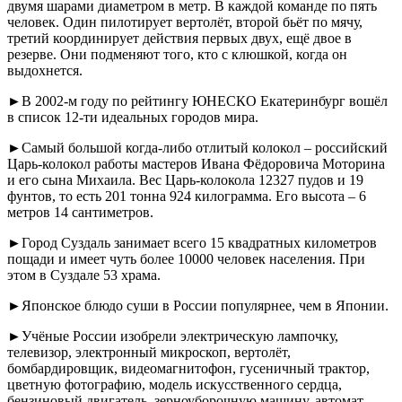
двумя шарами диаметром в метр. В каждой команде по пять
человек. Один пилотирует вертолёт, второй бьёт по мячу,
третий координирует действия первых двух, ещё двое в
резерве. Они подменяют того, кто с клюшкой, когда он
выдохнется.
►В 2002-м году по рейтингу ЮНЕСКО Екатеринбург вошёл
в список 12-ти идеальных городов мира.
►Самый большой когда-либо отлитый колокол – российский
Царь-колокол работы мастеров Ивана Фёдоровича Моторина
и его сына Михаила. Вес Царь-колокола 12327 пудов и 19
фунтов, то есть 201 тонна 924 килограмма. Его высота – 6
метров 14 сантиметров.
►Город Суздаль занимает всего 15 квадратных километров
пощади и имеет чуть более 10000 человек населения. При
этом в Суздале 53 храма.
►Японское блюдо суши в России популярнее, чем в Японии.
►Учёные России изобрели электрическую лампочку,
телевизор, электронный микроскоп, вертолёт,
бомбардировщик, видеомагнитофон, гусеничный трактор,
цветную фотографию, модель искусственного сердца,
бензиновый двигатель, зерноуборочную машину, автомат,