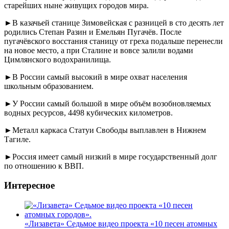
старейших ныне живущих городов мира.
►В казачьей станице Зимовейская с разницей в сто десять лет
родились Степан Разин и Емельян Пугачёв. После
пугачёвского восстания станицу от греха подальше перенесли
на новое место, а при Сталине и вовсе залили водами
Цимлянского водохранилища.
►В России самый высокий в мире охват населения
школьным образованием.
►У России самый большой в мире объём возобновляемых
водных ресурсов, 4498 кубических километров.
►Металл каркаса Статуи Свободы выплавлен в Нижнем
Тагиле.
►Россия имеет самый низкий в мире государственный долг
по отношению к ВВП.
Интересное
«Лизавета» Седьмое видео проекта «10 песен атомных