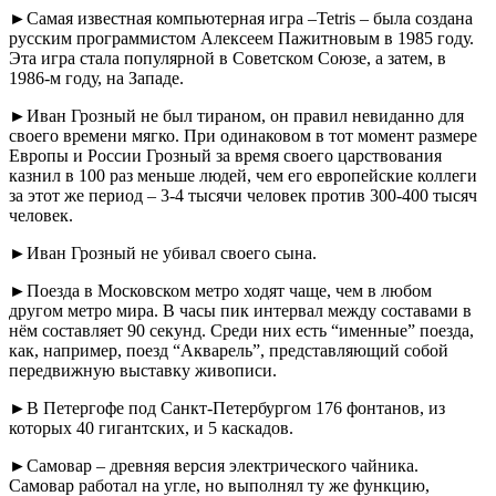
►Самая известная компьютерная игра –Tetris – была создана
русским программистом Алексеем Пажитновым в 1985 году.
Эта игра стала популярной в Советском Союзе, а затем, в
1986-м году, на Западе.
►Иван Грозный не был тираном, он правил невиданно для
своего времени мягко. При одинаковом в тот момент размере
Европы и России Грозный за время своего царствования
казнил в 100 раз меньше людей, чем его европейские коллеги
за этот же период – 3-4 тысячи человек против 300-400 тысяч
человек.
►Иван Грозный не убивал своего сына.
►Поезда в Московском метро ходят чаще, чем в любом
другом метро мира. В часы пик интервал между составами в
нём составляет 90 секунд. Среди них есть “именные” поезда,
как, например, поезд “Акварель”, представляющий собой
передвижную выставку живописи.
►В Петергофе под Санкт-Петербургом 176 фонтанов, из
которых 40 гигантских, и 5 каскадов.
►Самовар – древняя версия электрического чайника.
Самовар работал на угле, но выполнял ту же функцию,