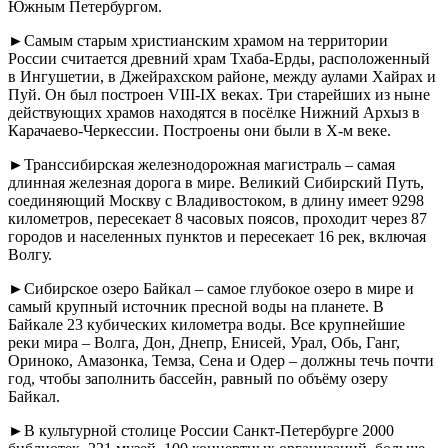
Южным Петербургом.
►Самым старым христианским храмом на территории
России считается древний храм Тхаба-Ерды, расположенный
в Ингушетии, в Джейрахском районе, между аулами Хайрах и
Пуй. Он был построен VIII-IX веках. Три старейших из ныне
действующих храмов находятся в посёлке Нижний Архыз в
Карачаево-Черкессии. Построены они были в X-м веке.
►Транссибирская железнодорожная магистраль – самая
длинная железная дорога в мире. Великий Сибирский Путь,
соединяющий Москву с Владивостоком, в длину имеет 9298
километров, пересекает 8 часовых поясов, проходит через 87
городов и населенных пунктов и пересекает 16 рек, включая
Волгу.
►Сибирское озеро Байкал – самое глубокое озеро в мире и
самый крупный источник пресной воды на планете. В
Байкале 23 кубических километра воды. Все крупнейшие
реки мира – Волга, Дон, Днепр, Енисей, Урал, Обь, Ганг,
Ориноко, Амазонка, Темза, Сена и Одер – должны течь почти
год, чтобы заполнить бассейн, равный по объёму озеру
Байкал.
►В культурной столице России Санкт-Петербурге 2000