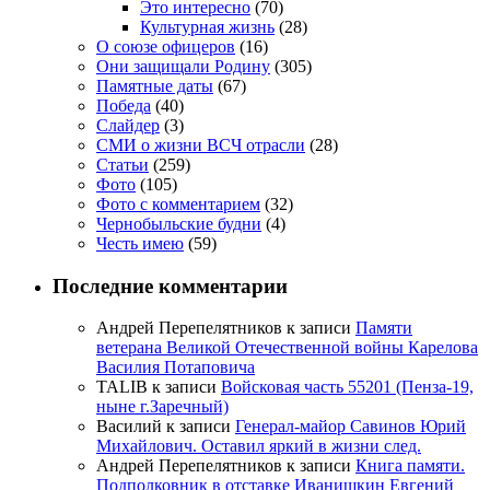
Это интересно
(70)
Культурная жизнь
(28)
О союзе офицеров
(16)
Они защищали Родину
(305)
Памятные даты
(67)
Победа
(40)
Слайдер
(3)
СМИ о жизни ВСЧ отрасли
(28)
Статьи
(259)
Фото
(105)
Фото с комментарием
(32)
Чернобыльские будни
(4)
Честь имею
(59)
Последние комментарии
Андрей Перепелятников
к записи
Памяти
ветерана Великой Отечественной войны Карелова
Василия Потаповича
TALIB
к записи
Войсковая часть 55201 (Пенза-19,
ныне г.Заречный)
Василий
к записи
Генерал-майор Савинов Юрий
Михайлович. Оставил яркий в жизни след.
Андрей Перепелятников
к записи
Книга памяти.
Подполковник в отставке Иванишкин Евгений