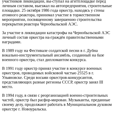
участников ликвидации, вы-ступал на агитплощадке перед
личным составом, выезжал на автопредприятия, строительные
площадки. 25 октября 1986 года оркестр, находясь у стены
атомного реактора, принимал участие в торжественном
мероприятии, посвященному завершению строительства
перекрытия реактора Чернобыльской АЭС.
За участие в ликвидации катастрофы на Чернобыльской АЭС
личный состав оркестра на-граждён правительственными
наградами.
В 1989 году на Фестивале солдатской песни в г. Дубна
вокально-инструментальный ансамбль, созданный на базе
военного оркестра, стал дипломантом конкурса.
В 1991 году оркестр принял участие в конкурсе военных
оркестров, проводимых войсковой частью 25525 в г.
Ульяновске. Среди восьми оркестров-конкурсантов,
представляющих разные регионы СССР, оркестр занял III
место.
В 1994 году, в связи с реорганизацией военно-строительных
частей, оркестр был расфор-мирован. Музыканты, преданные
своему делу, продолжают работать в Муниципальном духовом
оркестре г. Новоуральска.