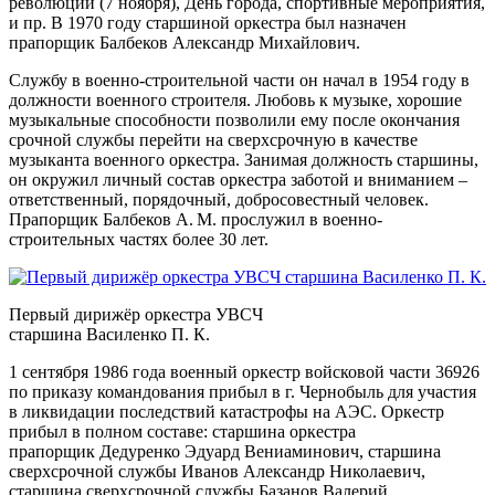
революции (7 ноября), День города, спортивные мероприятия,
и пр. В 1970 году старшиной оркестра был назначен
прапорщик Балбеков Александр Михайлович.
Службу в военно-строительной части он начал в 1954 году в
должности военного строителя. Любовь к музыке, хорошие
музыкальные способности позволили ему после окончания
срочной службы перейти на сверхсрочную в качестве
музыканта военного оркестра. Занимая должность старшины,
он окружил личный состав оркестра заботой и вниманием –
ответственный, порядочный, добросовестный человек.
Прапорщик Балбеков A. M. прослужил в военно-
строительных частях более 30 лет.
Первый дирижёр оркестра УВСЧ
старшина Василенко П. К.
1 сентября 1986 года военный оркестр войсковой части 36926
по приказу командования прибыл в г. Чернобыль для участия
в ликвидации последствий катастрофы на АЭС. Оркестр
прибыл в полном составе: старшина оркестра
прапорщик Дедуренко Эдуард Вениаминович, старшина
сверхсрочной службы Иванов Александр Николаевич,
старшина сверхсрочной службы Базанов Валерий