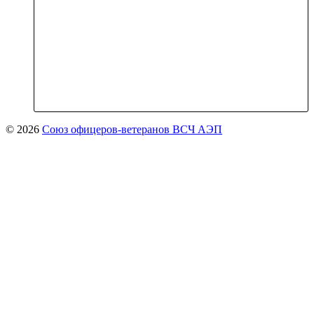
© 2026
Союз офицеров-ветеранов ВСЧ АЭП