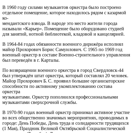
В 1960 году силами музыкантов оркестра было построено
отдельное помещение, которое находилось рядом с казармой
ко-
мендантского взвода. В народе это место жители города
называли «Карьер». Помещение было оборудовано студией
для занятий, нотной библиотекой, кладовой и канцелярией.
В 1964‑84 годах обязанности военного дирижёра исполнял
майор Прохорович Борис Самуилович. С 1965 по 1969 год
военный оркестр в составе Военно-строительного управления
был переведён в г. Карталы.
По возвращении военного оркестра в город Свердловск-44
был утверждён штат оркестра, который составлял 20 человек.
Майор Прохорович Б. С. проявил большие организаторские
способности по активному укомплектованию состава
оркестра
музыкантами. Оркестр пополнился профессиональными
музыкантами сверхсрочной службы.
В 1970‑90 годах военный оркестр принимал активное участие
во всех общественно значимых мероприятиях, проводимых в
городе: День Победы, День труда и солидарности трудящихся
(1 Мая), Праздник Великой Октябрьской Социалистической