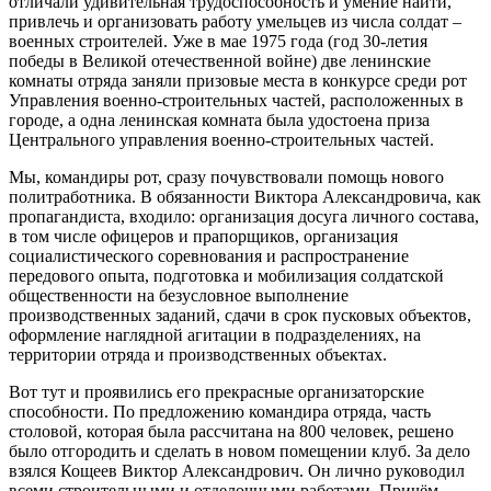
отличали удивительная трудоспособность и умение найти,
привлечь и организовать работу умельцев из числа солдат –
военных строителей. Уже в мае 1975 года (год 30-летия
победы в Великой отечественной войне) две ленинские
комнаты отряда заняли призовые места в конкурсе среди рот
Управления военно-строительных частей, расположенных в
городе, а одна ленинская комната была удостоена приза
Центрального управления военно-строительных частей.
Мы, командиры рот, сразу почувствовали помощь нового
политработника. В обязанности Виктора Александровича, как
пропагандиста, входило: организация досуга личного состава,
в том числе офицеров и прапорщиков, организация
социалистического соревнования и распространение
передового опыта, подготовка и мобилизация солдатской
общественности на безусловное выполнение
производственных заданий, сдачи в срок пусковых объектов,
оформление наглядной агитации в подразделениях, на
территории отряда и производственных объектах.
Вот тут и проявились его прекрасные организаторские
способности. По предложению командира отряда, часть
столовой, которая была рассчитана на 800 человек, решено
было отгородить и сделать в новом помещении клуб. За дело
взялся Кощеев Виктор Александрович. Он лично руководил
всеми строительными и отделочными работами. Причём,