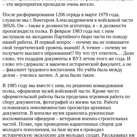
– эти мероприятия проходили очень весело.
После расформирования 1206 отряда в марте 1979 года,
служили мы с Виктором Александровичем в войсковой части
36926. Он – также в должности агитатора, я – в должности
пропагандиста полка. В феврале 1983 года нас с ним
заслушали на заседании Партийного бюро части по поводу
нашей работы. И первый вопрос – почему вы не повышаете
свой теоретический уровень знаний! А точнее – почему не
получаете высшего образования!? Ну что тут ответить… Дали
слово, что подадим документы в ВУЗ летом этого же года. И
слово это сдержали: я закончил исторический факультет, а он
– факультет трудового воспитания. Но учёба была между
делом – учились заочно. А дела были такие.
В 1985 году мы вместе с ним, по решению командования
полка, оформляли музей войсковой части. Кроме чисто
оформительской работы была проделана огромная работа по
сбору документов, фотографий из жизни части. Работа
осложнялась невозможностью просмотра архивных
документов. В копилке музея хранились рукописные
воспоминания офицеров – ветеранов военно-строительных
частей. Позже, при проведении карантинных сборов для
молодого пополнения, на базе музея я проводил
историческую экскурсию для молодых солдат. Рассказывал им