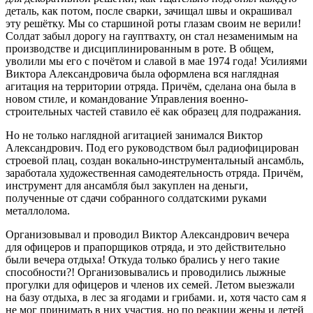
деталь, как потом, после сварки, зачищал швы и окрашивал
эту решётку. Мы со старшиной роты глазам своим не верили!
Солдат забыл дорогу на гауптвахту, он стал незаменимым на
производстве и дисциплинированным в роте. В общем,
уволили мы его с почётом и славой в мае 1974 года! Усилиями
Виктора Александровича была оформлена вся наглядная
агитация на территории отряда. Причём, сделана она была в
новом стиле, и командование Управления военно-
строительных частей ставило её как образец для подражания.
Но не только наглядной агитацией занимался Виктор
Александрович. Под его руководством был радиофицирован
строевой плац, создан вокально-инструментальный ансамбль,
заработала художественная самодеятельность отряда. Причём,
инструмент для ансамбля был закуплен на деньги,
полученные от сдачи собранного солдатскими руками
металлолома.
Организовывал и проводил Виктор Александрович вечера
для офицеров и прапорщиков отряда, и это действительно
были вечера отдыха! Откуда только брались у него такие
способности?! Организовывались и проводились лыжные
прогулки для офицеров и членов их семей. Летом выезжали
на базу отдыха, в лес за ягодами и грибами. и, хотя часто сам я
не мог принимать в них участия, но по реакции жены и детей