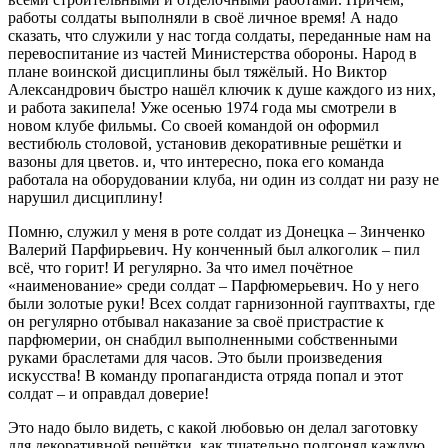
работы солдаты выполняли в своё личное время! А надо
сказать, что служили у нас тогда солдаты, переданные нам на
перевоспитание из частей Министерства обороны. Народ в
плане воинской дисциплины был тяжёлый. Но Виктор
Александрович быстро нашёл ключик к душе каждого из них,
и работа закипела! Уже осенью 1974 года мы смотрели в
новом клубе фильмы. Со своей командой он оформил
вестибюль столовой, установив декоративные решётки и
вазоны для цветов. и, что интересно, пока его команда
работала на оборудовании клуба, ни один из солдат ни разу не
нарушил дисциплину!
Помню, служил у меня в роте солдат из Донецка – Зинченко
Валерий Парфирьевич. Ну конченный был алкоголик – пил
всё, что горит! И регулярно. За что имел почётное
«наименование» среди солдат – Парфюмерьевич. Но у него
были золотые руки! Всех солдат гарнизонной гауптвахты, где
он регулярно отбывал наказание за своё пристрастие к
парфюмерии, он снабдил выполненными собственными
руками браслетами для часов. Это были произведения
искусства! В команду пропагандиста отряда попал и этот
солдат – и оправдал доверие!
Это надо было видеть, с какой любовью он делал заготовку
для декоративной решётки, как тщательно подгонял каждую