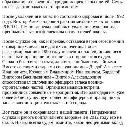
образование и вывели в люди двоих прекрасных детей. Семья
их всегда отличалась гостеприимством.
После увольнения в запас по состоянию здоровья в июле 1992
года, Виктор Александрович работал механиком автошколы
РОСТО. Там он завоевал любовь и уважение руководства,
преподавательского коллектива и слушателей школы.
После службы он, как и прежде, оставался верен себе: помнил
о товарищах, делал всё для их сплочения. После
расформирования в 1996 году последних частей, оставшиеся
офицеры и прапорщики остались в стороне от всех дел.
Сложно было встречаться, да и встречи были случайными.
Вместе со своими старыми сослуживцами – Дыдой Алексеем
Ивановичем, Козловым Владимиром Ивановичем, Бардалой
Виктором Васильевичем – Виктор Александрович
способствовал сплочению офицеров запаса военно-
строительных частей. Организовывались встречи,
проводились совместные мероприятия. Это благодаря им, уже
более 20 лет существует общество офицеров и прапорщиков
запаса военно-строительных частей города.
Вот таким он и сохранился в нашей памяти! Напряжённая
служба и работа подточили его здоровье и в 2012 году его не
стало. Но мы всегда будем помнить, какой неоценимый вклад