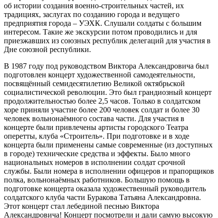
об истории создания военно-строительных частей, их
традициях, заслугах по созданию города и ведущего
предприятия города – УЭХК. Слушали солдаты с большим
интересом. Такие же экскурсии потом проводились и для
приезжавших из союзных республик делегаций для участия в
Дне союзной республики.
В 1987 году под руководством Виктора Александровича был
подготовлен концерт художественной самодеятельности,
посвящённый семидесятилетию Великой октябрьской
социалистической революции. Это был грандиозный концерт
продолжительностью более 2,5 часов. Только в солдатском
хоре приняли участие более 200 человек солдат и более 30
человек вольнонаёмного состава части. Для участия в
концерте были привлечены артисты городского Театра
оперетты, клуба «Строитель». При подготовке и в ходе
концерта были применены самые современные (из доступных
в городе) технические средства и эффекты. Было много
национальных номеров в исполнении солдат срочной
службы. Были номера в исполнении офицеров и прапорщиков
полка, вольнонаёмных работников. Большую помощь в
подготовке концерта оказала художественный руководитель
солдатского клуба части Буракова Татьяна Александровна.
Этот концерт стал лебединой песнью Виктора
Александровича! Концерт посмотрели и дали самую высокую