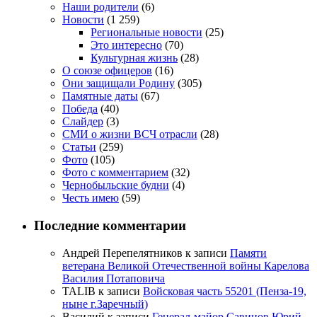
Наши родители
(6)
Новости
(1 259)
Региональные новости
(25)
Это интересно
(70)
Культурная жизнь
(28)
О союзе офицеров
(16)
Они защищали Родину
(305)
Памятные даты
(67)
Победа
(40)
Слайдер
(3)
СМИ о жизни ВСЧ отрасли
(28)
Статьи
(259)
Фото
(105)
Фото с комментарием
(32)
Чернобыльские будни
(4)
Честь имею
(59)
Последние комментарии
Андрей Перепелятников
к записи
Памяти
ветерана Великой Отечественной войны Карелова
Василия Потаповича
TALIB
к записи
Войсковая часть 55201 (Пенза-19,
ныне г.Заречный)
Василий
к записи
Генерал-майор Савинов Юрий