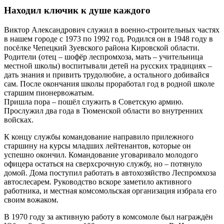
Находил ключик к душе каждого
Виктор Александрович служил в военно-строительных частях
в нашем городе с 1973 по 1992 год. Родился он в 1948 году в
посёлке Чепецкий Зуевского района Кировской области.
Родители (отец – шофёр леспромхоза, мать – учительница
местной школы) воспитывали детей на русских традициях –
дать знания и привить трудолюбие, а остального добивайся
сам. После окончания школы проработал год в родной школе
старшим пионервожатым.
Пришла пора – пошёл служить в Советскую армию.
Прослужил два года в Тюменской области во внутренних
войсках.
К концу службы командование направило прилежного
старшину на курсы младших лейтенантов, которые он
успешно окончил. Командование уговаривало молодого
офицера остаться на сверхсрочную службу, но – потянуло
домой. Дома поступил работать в автохозяйство Леспромхоза
автослесарем. Руководство вскоре заметило активного
работника, и местная комсомольская организация избрала его
своим вожаком.
В 1970 году за активную работу в комсомоле был награждён