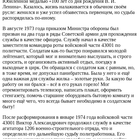
Юбилейной медалью «100 лет со дня рождения В. И.
Ленина». Казалось, жизнь налаживается в обычном своём
русле: женился и уже успел обзавестись первенцем, но судьба
распорядилась по-иному.
В августе 1973 года приказом Министра обороны был
призван на два года в ряды Советской армии для прохождения
службы в качестве офицера. Службу начал в качестве
заместителя командира роты войсковой части 43001 по
политчасти. Солдатам как-то быстро понравился молодой
лейтенант, который мог и внимательно выслушать, и строго
спросить, и организовать активный отдых, поездку в
выходные в цирк. Он обращался с солдатом как с равным, но,
в тоже время, не допускал панибратства. Была у него и ещё
одна важная для службы жилка – золотые руки. За какую бы
работу он ни брался – всё в его руках горело! Мог
отремонтировать телевизор, написать плакат, оформить
стенгазету, помочь старшине оборудовать бытовую комнату и
много ещё чего, что всегда бывает необходимо в солдатском
быту!
После расформирования в январе 1974 года войсковой части
43001 Виктор Александрович продолжил службу в качестве
агитатора 1206 военно-строительного отряда, что и
определило его дальнейшую судьбу политработника. Его