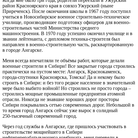
Когда мне было три года, родители переехали в Ужурский
район Красноярского края в совхоз Ужурский (ныне
Приреченск). После окончания школы в 1967 году поступил
учиться в Новосибирское военное строительно-техническое
училище, производившее подготовку офицеров для военно-
строительных частей Министерства среднего
машиностроения. В 1970 году успешно окончил училище и в
звании лейтенанта, с дипломом техника-строителя был
направлен в военно-строительную часть, расквартированную
в городе Ангарске.
Меня всегда впечатляли те объёмы работ, которые делали
военные строители в Сибири! Все закрытые города строились
практически на пустом месте: Ангарск, Краснокаменск,
города-спутники Красноярска, Томска! Да и некому было
строить в Сибири: и без того редкое население в значительной
мере было выбито войной! Но строились не просто города –
строились мощные промышленные предприятия атомной
отрасли. Никогда не знавшие хороших дорог просторы
Сибири покрывались сетью современных дорог. Небольшой в
то время город Ангарск сейчас уже вырос в солидный
250‑тысячный современный город.
Через год службы в Ангарске, где пришлось участвовать в
строительстве мощнейшего в Сибири
нефтеперерабатывающего комбината, меня перевели в