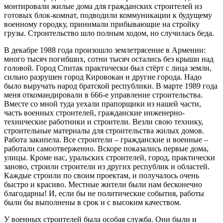
монтировали жилые дома для гражданских строителей из
готовых блок-комнат, подводили коммуникации к будущему
военному городку, принимали прибывающие на стройку
грузы. Строительство шло полным ходом, но случилась беда.
В декабре 1988 года произошло землетрясение в Армении:
много тысяч погибших, сотни тысяч остались без крыши над
головой. Город Спитак практически был стёрт с лица земли,
сильно разрушен город Кировокан и другие города. Надо
было выручать народ братской республики. В марте 1989 года
меня откомандировали в 666‑е управление строительства.
Вместе со мной туда уехали прапорщики из нашей части,
часть военных строителей, гражданские инженерно-
технические работники и строители. Везли свою технику,
строительные материалы для строительства жилых домов.
Работа закипела. Все строители – гражданские и военные –
работали самоотверженно. Вскоре показались первые дома,
улицы. Кроме нас, уральских строителей, город, практически
заново, строили строители из других республик и областей.
Каждые строили по своим проектам, и получалось очень
быстро и красиво. Местные жители были нам бесконечно
благодарны! И, если бы не политические события, работы
были бы выполнены в срок и с высоким качеством.
У военных строителей была особая служба. Они были и