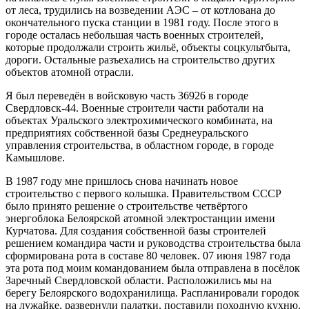
от леса, трудились на возведении АЭС – от котлована до
окончательного пуска станции в 1981 году. После этого в
городе осталась небольшая часть военных строителей,
которые продолжали строить жильё, объекты соцкультбыта,
дороги. Остальные разъехались на строительство других
объектов атомной отрасли.
Я был переведён в войсковую часть 36926 в городе
Свердловск-44. Военные строители части работали на
объектах Уральского электрохимического комбината, на
предприятиях собственной базы Среднеуральского
управления строительства, в областном городе, в городе
Камышлове.
В 1987 году мне пришлось снова начинать новое
строительство с первого колышка. Правительством СССР
было принято решение о строительстве четвёртого
энергоблока Белоярской атомной электростанции имени
Курчатова. Для создания собственной базы строителей
решением командира части и руководства строительства была
сформирована рота в составе 80 человек. 07 июня 1987 года
эта рота под моим командованием была отправлена в посёлок
Заречный Свердловской области. Расположились мы на
берегу Белоярского водохранилища. Распланировали городок
на лужайке, развернули палатки, поставили походную кухню.