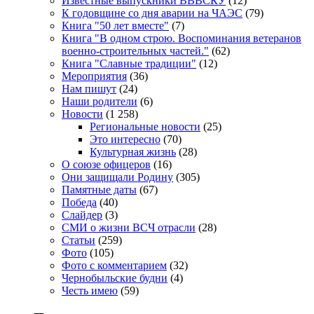
Известные выпускники ВВВСКУ
(12)
К годовщине со дня аварии на ЧАЭС
(79)
Книга "50 лет вместе"
(7)
Книга "В одном строю. Воспоминания ветеранов
военно-строительных частей."
(62)
Книга "Славные традиции"
(12)
Мероприятия
(36)
Нам пишут
(24)
Наши родители
(6)
Новости
(1 258)
Региональные новости
(25)
Это интересно
(70)
Культурная жизнь
(28)
О союзе офицеров
(16)
Они защищали Родину
(305)
Памятные даты
(67)
Победа
(40)
Слайдер
(3)
СМИ о жизни ВСЧ отрасли
(28)
Статьи
(259)
Фото
(105)
Фото с комментарием
(32)
Чернобыльские будни
(4)
Честь имею
(59)