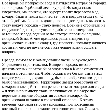
Всё вроде бы прекрасно: вода в пятидесяти метрах от городка,
тепло, рядом берёзовый лес – курорт! Но когда стало
смеркаться, мы поняли, что курорт грозит перерасти в ад:
комары были в таком количестве, что в воздухе стоял гул. С
этой бедой мы боролись долго, пока не догадались выкосить
траву вокруг городка – стало полегче. Военные строители на
следующий день приступили к работе по возведению
бетонного завода, зданий базы автотранспортной службы,
складской базы. А мне пришлось решать задачи: где
организовать питание солдат, где провести помывку личного
состава и многие другие сопутствующие жизни солдата
вопросы.
Правда, помогало и командование части, и руководство
Управления строительства. Вскоре в городок вместо
десятиместных палаток была закуплена в Киеве стоместная
палатка с отоплением. Чтобы солдаты не бегали умываться
каждое утро к водохранилищу, была приобретена походная
баня с умывальником. Территорию лагеря обработали от
комаров и клещей, завезли репелленты от комаров для солдат
– и жизнь понемногу стала налаживаться. В ноябре нас
перевели в здание общежития совхоза Белоярский,
организовали питание в совхозной столовой. К этому
времени уже была выбрана площадка под постоянный
военный городок, и началось его строительство. Солдаты