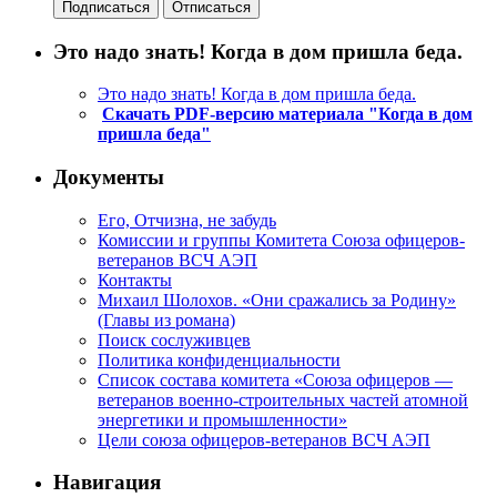
Это надо знать! Когда в дом пришла беда.
Это надо знать! Когда в дом пришла беда.
Скачать PDF-версию материала "Когда в дом
пришла беда"
Документы
Его, Отчизна, не забудь
Комиссии и группы Комитета Союза офицеров-
ветеранов ВСЧ АЭП
Контакты
Михаил Шолохов. «Они сражались за Родину»
(Главы из романа)
Поиск сослуживцев
Политика конфиденциальности
Список состава комитета «Союза офицеров —
ветеранов военно-строительных частей атомной
энергетики и промышленности»
Цели союза офицеров-ветеранов ВСЧ АЭП
Навигация