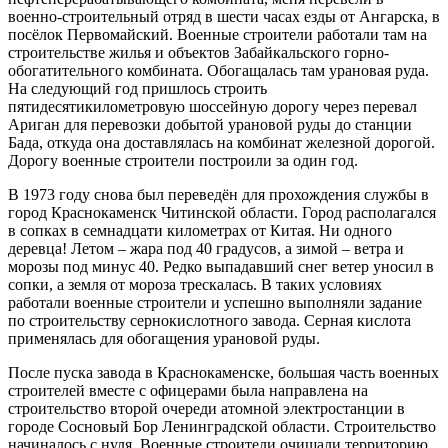
военно-строительный отряд в шести часах езды от Ангарска, в
посёлок Первомайский. Военные строители работали там на
строительстве жилья и объектов Забайкальского горно-
обогатительного комбината. Обогащалась там урановая руда.
На следующий год пришлось строить
пятидесятикилометровую шоссейную дорогу через перевал
Ариган для перевозки добытой урановой руды до станции
Бада, откуда она доставлялась на комбинат железной дорогой.
Дорогу военные строители построили за один год.
В 1973 году снова был переведён для прохождения службы в
город Краснокаменск Читинской области. Город располагался
в сопках в семнадцати километрах от Китая. Ни одного
деревца! Летом – жара под 40 градусов, а зимой – ветра и
морозы под минус 40. Редко выпадавший снег ветер уносил в
сопки, а земля от мороза трескалась. В таких условиях
работали военные строители и успешно выполняли задание
по строительству сернокислотного завода. Серная кислота
применялась для обогащения урановой руды.
После пуска завода в Краснокаменске, большая часть военных
строителей вместе с офицерами была направлена на
строительство второй очереди атомной электростанции в
городе Сосновый Бор Ленинградской области. Строительство
начиналось с нуля. Военные строители очищали территорию