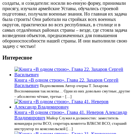
солдаты, и созидатели: носили во-енную форму, принимали
присягу, изучали армейские Уставы, обучались строевой
подготовке, получали военные знания. Но главная их задача
была строить! Они работали на стройках всех военных
округов, практически во всех республиках, в столице и в
самых отдалённых районах страны – везде, где стояла задача
возведения объектов, предназначенных для повышения
обороноспособности нашей страны. И они выполнили свою
задачу с честью!
Интересное
Книга «В одном строю». Глава 22. Захаров Сергей
Васильевич
Подполковник Автор очерка Т. Захарова
Воспоминания так нелепы… Одни из них довольно смутные, другие
– абсолютно чёткие, третьи – […]
Книга «В одном строю». Глава 41. Неверов Александр
Владимирович
Майор Служил в должностях: заместитель
командира роты ВСО; секретарь комитета ВЛКСМ ВСО; старший
инструктор по комсомольской […]