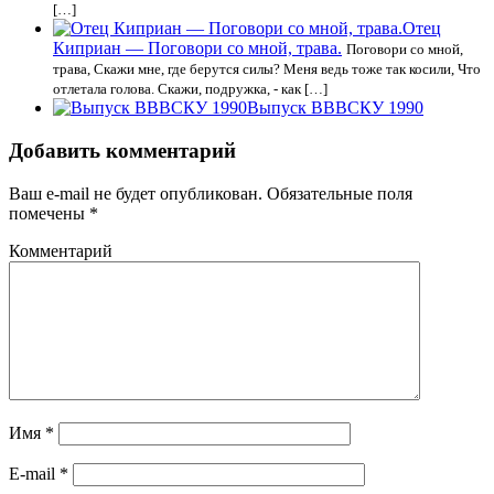
[…]
Отец
Киприан — Поговори со мной, трава.
Поговори со мной,
трава, Скажи мне, где берутся силы? Меня ведь тоже так косили, Что
отлетала голова. Скажи, подружка, - как […]
Выпуск ВВВСКУ 1990
Добавить комментарий
Ваш e-mail не будет опубликован.
Обязательные поля
помечены
*
Комментарий
Имя
*
E-mail
*