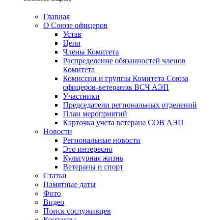
Главная
О Союзе офицеров
Устав
Цели
Члены Комитета
Распределение обязанностей членов
Комитета
Комиссии и группы Комитета Союза
офицеров-ветеранов ВСЧ АЭП
Участники
Председатели региональных отделений
План мероприятий
Карточка учета ветерана CОВ АЭП
Новости
Региональные новости
Это интересно
Культурная жизнь
Ветераны и спорт
Статьи
Памятные даты
Фото
Видео
Поиск сослуживцев
Контакты