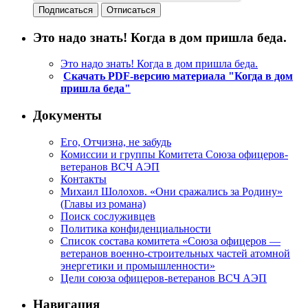
Это надо знать! Когда в дом пришла беда.
Это надо знать! Когда в дом пришла беда.
Скачать PDF-версию материала "Когда в дом
пришла беда"
Документы
Его, Отчизна, не забудь
Комиссии и группы Комитета Союза офицеров-
ветеранов ВСЧ АЭП
Контакты
Михаил Шолохов. «Они сражались за Родину»
(Главы из романа)
Поиск сослуживцев
Политика конфиденциальности
Список состава комитета «Союза офицеров —
ветеранов военно-строительных частей атомной
энергетики и промышленности»
Цели союза офицеров-ветеранов ВСЧ АЭП
Навигация