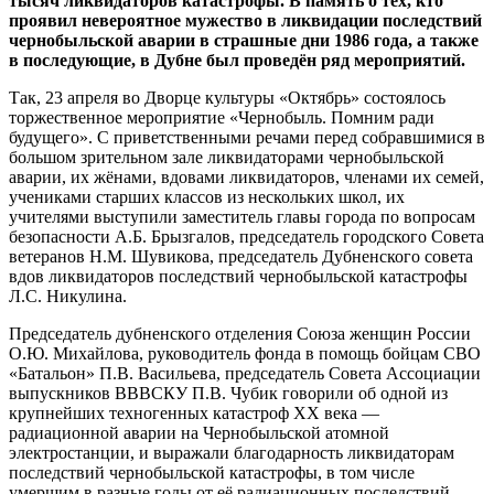
тысяч ликвидаторов катастрофы. В память о тех, кто
проявил невероятное мужество в ликвидации последствий
чернобыльской аварии в страшные дни 1986 года, а также
в последующие, в Дубне был проведён ряд мероприятий.
Так, 23 апреля во Дворце культуры «Октябрь» состоялось
торжественное мероприятие «Чернобыль. Помним ради
будущего». С приветственными речами перед собравшимися в
большом зрительном зале ликвидаторами чернобыльской
аварии, их жёнами, вдовами ликвидаторов, членами их семей,
учениками старших классов из нескольких школ, их
учителями выступили заместитель главы города по вопросам
безопасности А.Б. Брызгалов, председатель городского Совета
ветеранов Н.М. Шувикова, председатель Дубненского совета
вдов ликвидаторов последствий чернобыльской катастрофы
Л.С. Никулина.
Председатель дубненского отделения Союза женщин России
О.Ю. Михайлова, руководитель фонда в помощь бойцам СВО
«Батальон» П.В. Васильева, председатель Совета Ассоциации
выпускников ВВВСКУ П.В. Чубик говорили об одной из
крупнейших техногенных катастроф XX века —
радиационной аварии на Чернобыльской атомной
электростанции, и выражали благодарность ликвидаторам
последствий чернобыльской катастрофы, в том числе
умершим в разные годы от её радиационных последствий.