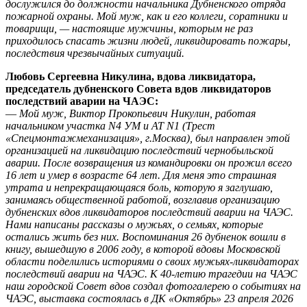
дослужился до должности начальника Дубненского отряда
пожарной охраны. Мой муж, как и его коллеги, соратники и
товарищи, — настоящие мужчины, которым не раз
приходилось спасать жизни людей, ликвидировать пожары,
последствия чрезвычайных ситуаций.
Любовь Сергеевна Никулина, вдова ликвидатора,
председатель дубненского Совета вдов ликвидаторов
последствий аварии на ЧАЭС:
—
Мой муж, Виктор Прокопьевич Никулин, работая
начальником участка N4 УМ и АТ N1 (Трест
«Спецмонтажмеханизация», г.Москва), был направлен этой
организацией на ликвидацию последствий чернобыльской
аварии. После возвращения из командировки он прожил всего
16 лет и умер в возрасте 64 лет. Для меня это страшная
утрата и непрекращающаяся боль, которую я заглушаю,
занимаясь общественной работой, возглавив организацию
дубненских вдов ликвидаторов последствий аварии на ЧАЭС.
Нами написаны рассказы о мужьях, о семьях, которые
остались жить без них. Воспоминания 26 дубненок вошли в
книгу, вышедшую в 2006 году, в которой вдовы Московской
области поделились историями о своих мужьях-ликвидаторах
последствий аварии на ЧАЭС. К 40-летию трагедии на ЧАЭС
наш городской Совет вдов создал фотогалерею о событиях на
ЧАЭС, выставка состоялась в ДК «Октябрь» 23 апреля 2026