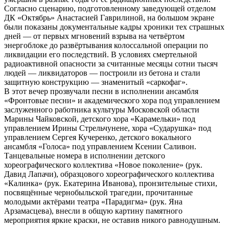
Согласно сценарию, подготовленному заведующей отделом
ДК «Октябрь» Анастасией Гаврилиной, на большом экране
были показаны документальные кадры хроники тех страшных
дней — от первых мгновений взрыва на четвёртом
энергоблоке до развёртывания колоссальной операции по
ликвидации его последствий. В условиях смертельной
радиоактивной опасности за считанные месяцы сотни тысяч
людей — ликвидаторов — построили из бетона и стали
защитную конструкцию — знаменитый «саркофаг».
В этот вечер прозвучали песни в исполнении ансамбля
«Фронтовые песни» и академического хора под управлением
заслуженного работника культуры Московской области
Марины Чайковской, детского хора «Карамельки» под
управлением Ирины Стрельчунене, хора «Сударушка» под
управлением Сергея Кучеренко, детского вокального
ансамбля «Голоса» под управлением Ксении Саливон.
Танцевальные номера в исполнении детского
хореографического коллектива «Новое поколение» (рук.
Давид Лапачи), образцового хореографического коллектива
«Калинка» (рук. Екатерина Иванова), пронзительные стихи,
посвящённые чернобыльской трагедии, прочитанные
молодыми актёрами театра «Парадигма» (рук. Яна
Арзамасцева), внесли в общую картину памятного
мероприятия яркие краски, не оставив никого равнодушным.