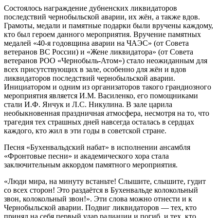
Состоялось награждение дубненских ликвидаторов
последствий чернобыльской аварии, их жён, а также вдов.
Грамоты, медали и памятные подарки были вручены каждому,
кто был героем данного мероприятия. Вручение памятных
медалей «40-я годовщина аварии на ЧАЭС» (от Совета
ветеранов ВС России) и «Жене ликвидатора» (от Совета
ветеранов РОО «Чернобыль-Атом») стало неожиданным для
всех присутствующих в зале, особенно для жён и вдов
ликвидаторов последствий чернобыльской аварии.
Инициатором и одним из организаторов такого грандиозного
мероприятия является И.М. Василенко, его помощниками
стали И.Ф. Янчук и Л.С. Никулина. В зале царила
необыкновенная праздничная атмосфера, несмотря на то, что
трагедия тех страшных дней навсегда осталась в сердцах
каждого, кто жил в эти годы в советской стране.
Песня «Бухенвальдский набат» в исполнении ансамбля
«Фронтовые песни» и академического хора стала
заключительным аккордом памятного мероприятия.
«Люди мира, на минуту встаньте! Слышите, слышите, гудит
со всех сторон! Это раздаётся в Бухенвальде колокольный
звон, колокольный звон!». Эти слова можно отнести и к
Чернобыльской аварии. Подвиг ликвидаторов — тех, кто
принял на себя первый удар радиации и погиб, и тех, кто