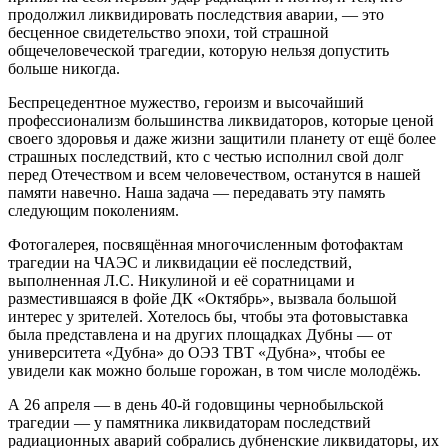
продолжил ликвидировать последствия аварии, — это
бесценное свидетельство эпохи, той страшной
общечеловеческой трагедии, которую нельзя допустить
больше никогда.
Беспрецедентное мужество, героизм и высочайший
профессионализм большинства ликвидаторов, которые ценой
своего здоровья и даже жизни защитили планету от ещё более
страшных последствий, кто с честью исполнил свой долг
перед Отечеством и всем человечеством, останутся в нашей
памяти навечно. Наша задача — передавать эту память
следующим поколениям.
Фотогалерея, посвящённая многочисленным фотофактам
трагедии на ЧАЭС и ликвидации её последствий,
выполненная Л.С. Никулиной и её соратницами и
разместившаяся в фойе ДК «Октябрь», вызвала большой
интерес у зрителей. Хотелось бы, чтобы эта фотовыставка
была представлена и на других площадках Дубны — от
университета «Дубна» до ОЭЗ ТВТ «Дубна», чтобы ее
увидели как можно больше горожан, в том числе молодёжь.
А 26 апреля — в день 40-й годовщины чернобыльской
трагедии — у памятника ликвидаторам последствий
радиационных аварий собрались дубненские ликвидаторы, их