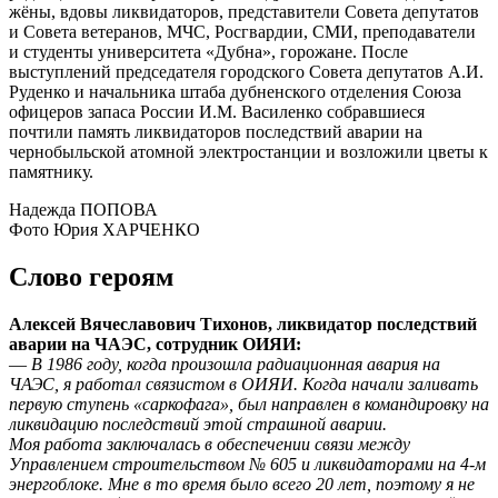
жёны, вдовы ликвидаторов, представители Совета депутатов
и Совета ветеранов, МЧС, Росгвардии, СМИ, преподаватели
и студенты университета «Дубна», горожане. После
выступлений председателя городского Совета депутатов А.И.
Руденко и начальника штаба дубненского отделения Союза
офицеров запаса России И.М. Василенко собравшиеся
почтили память ликвидаторов последствий аварии на
чернобыльской атомной электростанции и возложили цветы к
памятнику.
Надежда ПОПОВА
Фото Юрия ХАРЧЕНКО
Слово героям
Алексей Вячеславович Тихонов, ликвидатор последствий
аварии на ЧАЭС, сотрудник ОИЯИ:
—
В 1986 году, когда произошла радиационная авария на
ЧАЭС, я работал связистом в ОИЯИ. Когда начали заливать
первую ступень «саркофага», был направлен в командировку на
ликвидацию последствий этой страшной аварии.
Моя работа заключалась в обеспечении связи между
Управлением строительством № 605 и ликвидаторами на 4-м
энергоблоке. Мне в то время было всего 20 лет, поэтому я не