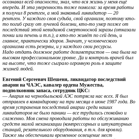
осознавал всей опасности, знал, что вся жизнь у меня ещё
впереди. И эта уверенность тоже помогла: за время работы
я получил 8 рентген, а мой знакомый ликвидатор — 20
рентген. У каждого своя судьба, свой организм, поэтому кто-
то погиб сразу от лучевой болезни, кто-то умер позже от
последствий этой невидимой смертоносной заразы (отказали
почки или печень и т.п.), а кто-то живёт по сей день, и
главное, практически здоров. Значит, у человеческого
организма есть резервы, и у каждого свои ресурсы.
Надо отдать должное работе дозиметристов — она была на
высоком профессиональном уровне. Да и контроль врачей был
на высоте, что тоже сыграло огромную роль в защите
жизней людей.
Евгений Сергеевич Шешеня, ликвидатор последствий
аварии на ЧАЭС, кавалер ордена Мужества,
подполковник запаса, сотрудник ЦКС:
—
Авария на чернобыльской АЭС потрясла нас всех. Я был
отправлен в командировку на три месяца в июне 1987 года. Во
время устранения последствий аварии среди наших
ликвидаторов не было паники — все трудились спокойно и
слаженно. Моя смена проводила работы по обслуживанию
средств малой механизации (компрессорных и штукатурных
станций, резательного оборудования, в т.ч. для кровли).
Также мы обеспечивали временное освещение мест