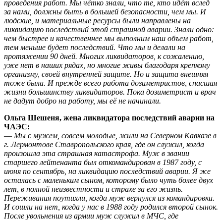
проведения работ. Мы чётко знали, что те, кто идёт вслед
за нами, должны быть в большей безопасности, чем мы. И
людские, и материальные ресурсы были направлены на
ликвидацию последствий этой страшной аварии. Знали одно:
чем быстрее и качественнее мы выполним наш объем работ,
тем меньше будет последствий. Что мы и делали на
протяжении 90 дней. Многих ликвидаторов, к сожалению,
уже нет в наших рядах, но многие живы благодаря крепкому
организму, своей внутренней защите. Но и защита внешняя
тоже была. И прежде всего работа дозиметристов, спасшая
жизни большинству ликвидаторов. Пока дозиметрист и врач
не дадут добро на работу, мы её не начинали.
Ольга Шешеня, жена ликвидатора последствий аварии на
ЧАЭС:
—
Мы с мужем, совсем молодые, жили на Северном Кавказе в
г. Лермонтове Ставропольского края, где он служил, когда
произошла эта страшная катастрофа. Муж в звании
старшего лейтенанта был откомандирован в 1987 году, с
июня по сентябрь, на ликвидацию последствий аварии. Я же
осталась с маленьким сыном, которому было чуть более двух
лет, в полной неизвестности и страхе за его жизнь.
Переживания поутихли, когда муж вернулся из командировки.
И сошли на нет, когда у нас в 1988 году родился второй сынок.
После увольнения из армии муж служил в МЧС, где