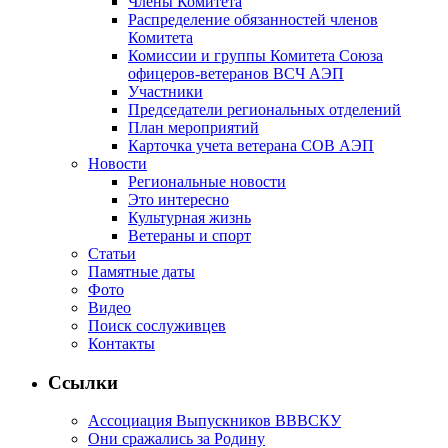
Члены Комитета
Распределение обязанностей членов
Комитета
Комиссии и группы Комитета Союза
офицеров-ветеранов ВСЧ АЭП
Участники
Председатели региональных отделений
План мероприятий
Карточка учета ветерана CОВ АЭП
Новости
Региональные новости
Это интересно
Культурная жизнь
Ветераны и спорт
Статьи
Памятные даты
Фото
Видео
Поиск сослуживцев
Контакты
Ссылки
Ассоциация Выпускников ВВВСКУ
Они сражались за Родину