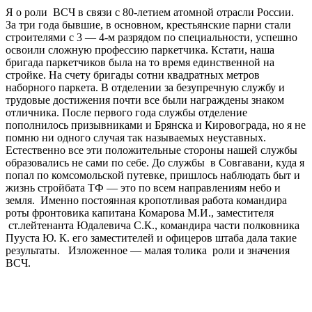
Я о роли ВСЧ в связи с 80-летием атомной отрасли России.
За три года бывшие, в основном, крестьянские парни стали
строителями с 3 — 4-м разрядом по специальности, успешно
освоили сложную профессию паркетчика. Кстати, наша
бригада паркетчиков была на то время единственной на
стройке. На счету бригады сотни квадратных метров
наборного паркета. В отделении за безупречную службу и
трудовые достижения почти все были награждены знаком
отличника. После первого года службы отделение
пополнилось призывниками и Брянска и Кировограда, но я не
помню ни одного случая так называемых неуставных.
Естественно все эти положительные стороны нашей службы
образовались не сами по себе. До службы в Совгавани, куда я
попал по комсомольской путевке, пришлось наблюдать быт и
жизнь стройбата ТФ — это по всем направлениям небо и
земля. Именно постоянная кропотливая работа командира
роты фронтовика капитана Комарова М.И., заместителя
ст.лейтенанта Юдалевича С.К., командира части полковника
Пууста Ю. К. его заместителей и офицеров штаба дала такие
результаты. Изложенное — малая толика роли и значения
ВСЧ.