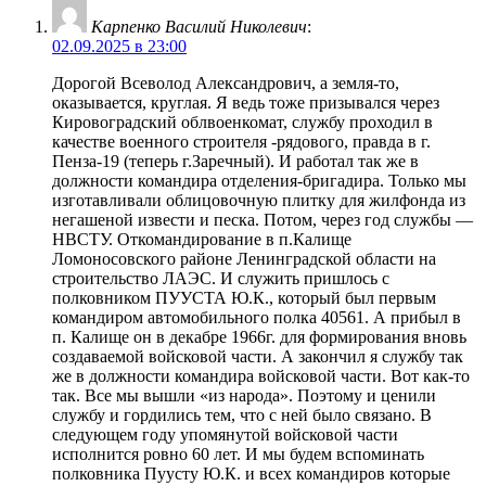
Карпенко Василий Николевич
:
02.09.2025 в 23:00
Дорогой Всеволод Александрович, а земля-то,
оказывается, круглая. Я ведь тоже призывался через
Кировоградский облвоенкомат, службу проходил в
качестве военного строителя -рядового, правда в г.
Пенза-19 (теперь г.Заречный). И работал так же в
должности командира отделения-бригадира. Только мы
изготавливали облицовочную плитку для жилфонда из
негашеной извести и песка. Потом, через год службы —
НВСТУ. Откомандирование в п.Калище
Ломоносовского районе Ленинградской области на
строительство ЛАЭС. И служить пришлось с
полковником ПУУСТА Ю.К., который был первым
командиром автомобильного полка 40561. А прибыл в
п. Калище он в декабре 1966г. для формирования вновь
создаваемой войсковой части. А закончил я службу так
же в должности командира войсковой части. Вот как-то
так. Все мы вышли «из народа». Поэтому и ценили
службу и гордились тем, что с ней было связано. В
следующем году упомянутой войсковой части
исполнится ровно 60 лет. И мы будем вспоминать
полковника Пуусту Ю.К. и всех командиров которые