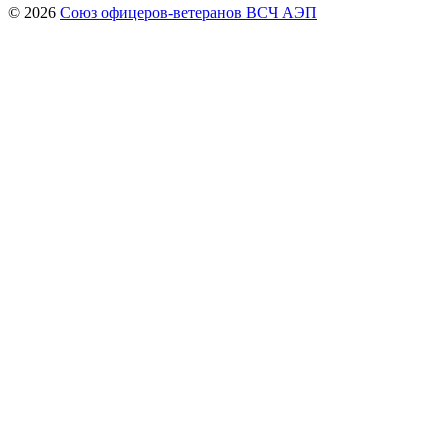
© 2026
Союз офицеров-ветеранов ВСЧ АЭП